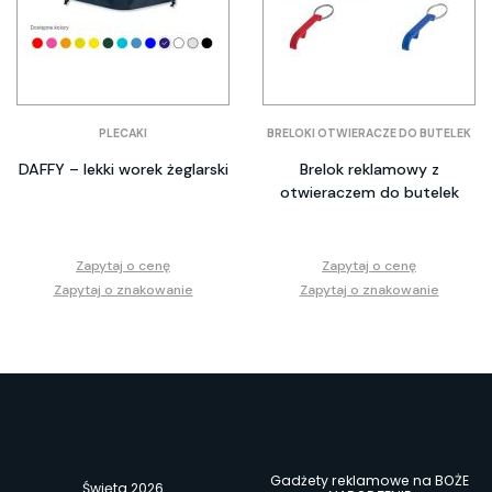
PLECAKI
BRELOKI OTWIERACZE DO BUTELEK
DAFFY – lekki worek żeglarski
Brelok reklamowy z
otwieraczem do butelek
Zapytaj o cenę
Zapytaj o cenę
Zapytaj o znakowanie
Zapytaj o znakowanie
Gadżety reklamowe na BOŻE
Święta 2026