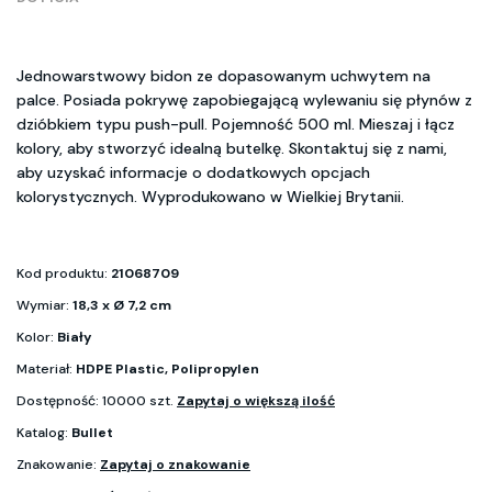
Jednowarstwowy bidon ze dopasowanym uchwytem na
palce. Posiada pokrywę zapobiegającą wylewaniu się płynów z
dzióbkiem typu push-pull. Pojemność 500 ml. Mieszaj i łącz
kolory, aby stworzyć idealną butelkę. Skontaktuj się z nami,
aby uzyskać informacje o dodatkowych opcjach
kolorystycznych. Wyprodukowano w Wielkiej Brytanii.
Kod produktu:
21068709
Wymiar:
18,3 x Ø 7,2 cm
Kolor:
Biały
Materiał:
HDPE Plastic, Polipropylen
Dostępność: 10000 szt.
Zapytaj o większą ilość
Katalog:
Bullet
Znakowanie:
Zapytaj o znakowanie