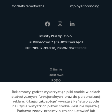
Gadżety tematyczne
Employer branding
Infinity Plus Sp. z o.o.
ul. Dworcowa 7 | 62-020 Swarzędz
NIP: 783-17-33-370, REGON: 362998908
O firmie
Dostawa
RODO
Kontakt
Regulamin
Reklamowy gadżet wykorzystuje pliki cookie w celach
statystycznych, funkcjonalnych, oraz do personalizacji
Lokalne Gadżety Reklamowe
reklam. Klikając „akceptuję” wyrażają Państwo zgodę
Jak zamawiać?
na użycie wszystkich plików cookie. Jeśli nie wyrażają
Słownik pojęć
Państwo zgody, prosimy o zmianę ustawień lub