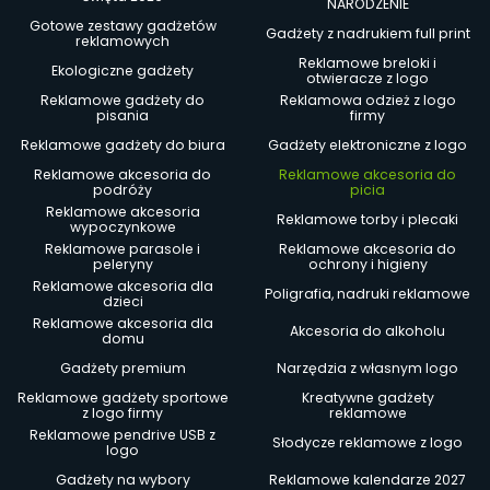
NARODZENIE
Gotowe zestawy gadżetów
Gadżety z nadrukiem full print
reklamowych
Reklamowe breloki i
Ekologiczne gadżety
otwieracze z logo
Reklamowe gadżety do
Reklamowa odzież z logo
pisania
firmy
Reklamowe gadżety do biura
Gadżety elektroniczne z logo
Reklamowe akcesoria do
Reklamowe akcesoria do
podróży
picia
Reklamowe akcesoria
Reklamowe torby i plecaki
wypoczynkowe
Reklamowe parasole i
Reklamowe akcesoria do
peleryny
ochrony i higieny
Reklamowe akcesoria dla
Poligrafia, nadruki reklamowe
dzieci
Reklamowe akcesoria dla
Akcesoria do alkoholu
domu
Gadżety premium
Narzędzia z własnym logo
Reklamowe gadżety sportowe
Kreatywne gadżety
z logo firmy
reklamowe
Reklamowe pendrive USB z
Słodycze reklamowe z logo
logo
Gadżety na wybory
Reklamowe kalendarze 2027