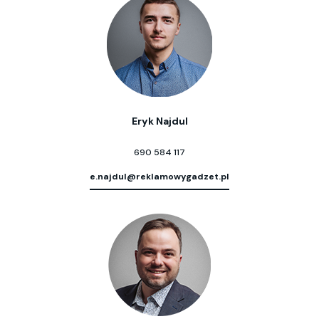
Eryk Najdul
690 584 117
e.najdul@reklamowygadzet.pl