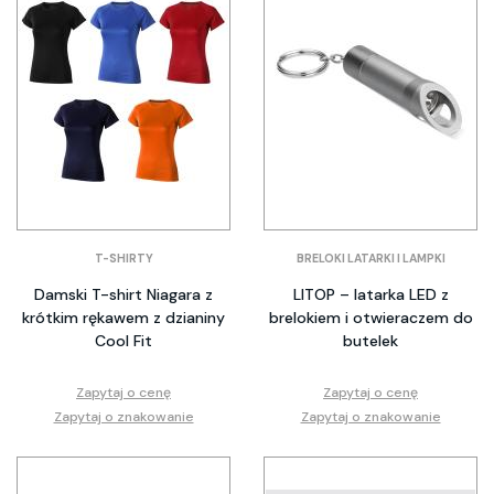
T-SHIRTY
BRELOKI LATARKI I LAMPKI
Damski T-shirt Niagara z
LITOP – latarka LED z
krótkim rękawem z dzianiny
brelokiem i otwieraczem do
Cool Fit
butelek
Zapytaj o cenę
Zapytaj o cenę
Zapytaj o znakowanie
Zapytaj o znakowanie