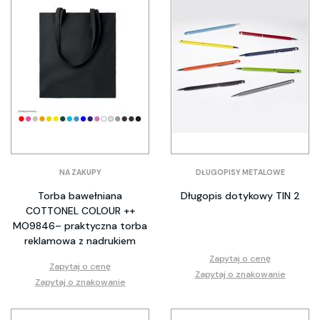
NA ZAKUPY
DŁUGOPISY METALOWE
Torba bawełniana
Długopis dotykowy TIN 2
COTTONEL COLOUR ++
MO9846– praktyczna torba
reklamowa z nadrukiem
Zapytaj o cenę
Zapytaj o cenę
Zapytaj o znakowanie
Zapytaj o znakowanie