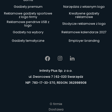
Gadżety premium
Narzędzia z własnym logo
Reklamowe gadżety sportowe
Kreatywne gadżety
z logo firmy
reklamowe
Reklamowe pendrive USB z
Słodycze reklamowe z logo
logo
Gadżety na wybory
Reklamowe kalendarze 2027
Gadżety tematyczne
Employer branding
Infinity Plus Sp. z o.o.
ul. Dworcowa 7 | 62-020 Swarzędz
NIP: 783-17-33-370, REGON: 362998908
O firmie
Dostawa