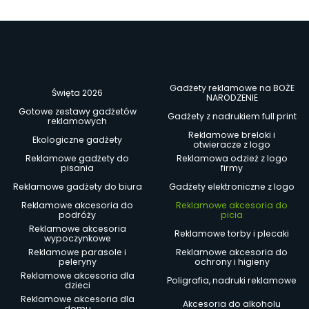
Gadżety reklamowe na BOŻE
Święta 2026
NARODZENIE
Gotowe zestawy gadżetów
Gadżety z nadrukiem full print
reklamowych
Reklamowe breloki i
Ekologiczne gadżety
otwieracze z logo
Reklamowe gadżety do
Reklamowa odzież z logo
pisania
firmy
Reklamowe gadżety do biura
Gadżety elektroniczne z logo
Reklamowe akcesoria do
Reklamowe akcesoria do
podróży
picia
Reklamowe akcesoria
Reklamowe torby i plecaki
wypoczynkowe
Reklamowe parasole i
Reklamowe akcesoria do
peleryny
ochrony i higieny
Reklamowe akcesoria dla
Poligrafia, nadruki reklamowe
dzieci
Reklamowe akcesoria dla
Akcesoria do alkoholu
domu