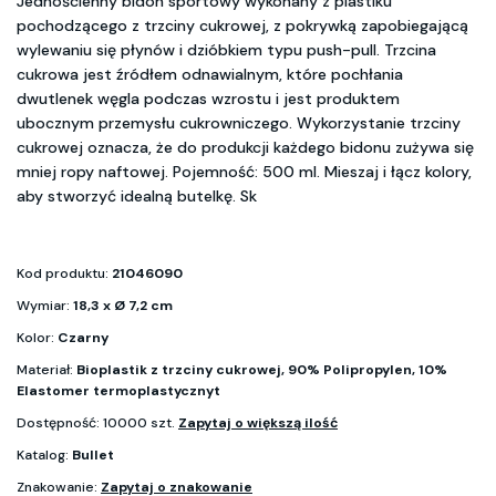
Jednościenny bidon sportowy wykonany z plastiku
pochodzącego z trzciny cukrowej, z pokrywką zapobiegającą
wylewaniu się płynów i dzióbkiem typu push-pull. Trzcina
cukrowa jest źródłem odnawialnym, które pochłania
dwutlenek węgla podczas wzrostu i jest produktem
ubocznym przemysłu cukrowniczego. Wykorzystanie trzciny
cukrowej oznacza, że do produkcji każdego bidonu zużywa się
mniej ropy naftowej. Pojemność: 500 ml. Mieszaj i łącz kolory,
aby stworzyć idealną butelkę. Sk
Kod produktu:
21046090
Wymiar:
18,3 x Ø 7,2 cm
Kolor:
Czarny
Materiał:
Bioplastik z trzciny cukrowej, 90% Polipropylen, 10%
Elastomer termoplastycznyt
Dostępność: 10000 szt.
Zapytaj o większą ilość
Katalog:
Bullet
Znakowanie:
Zapytaj o znakowanie