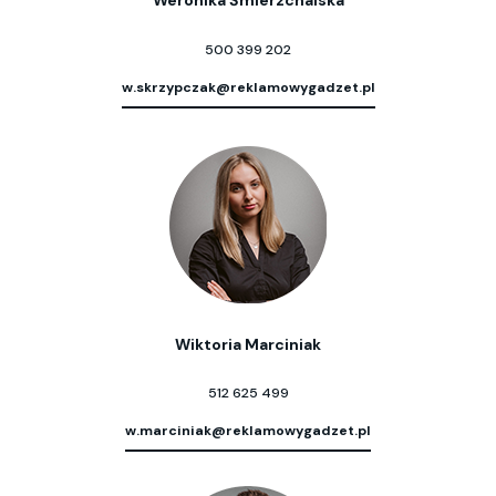
Weronika Śmierzchalska
500 399 202
w.skrzypczak@reklamowygadzet.pl
Wiktoria Marciniak
512 625 499
w.marciniak@reklamowygadzet.pl