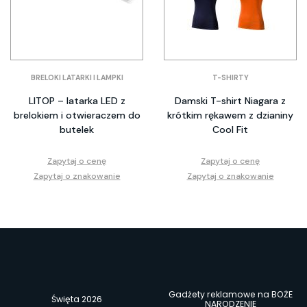
BRELOKI LATARKI I LAMPKI
T-SHIRTY
LITOP – latarka LED z
Damski T-shirt Niagara z
brelokiem i otwieraczem do
krótkim rękawem z dzianiny
butelek
Cool Fit
Zapytaj o cenę
Zapytaj o cenę
Zapytaj o znakowanie
Zapytaj o znakowanie
Gadżety reklamowe na BOŻE
Święta 2026
NARODZENIE