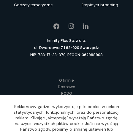
Gadżety tematyczne
Employer branding
Infinity Plus Sp. z o.o.
ul. Dworcowa 7 | 62-020 Swarzędz
NIP: 783-17-33-370, REGON: 362998908
O firmie
Dostawa
RODO
Kontakt
Regulamin
Reklamowy gadżet wykorzystuje pliki cookie w celach
statystycznych, funkcjonalnych, oraz do personalizacji
Lokalne Gadżety Reklamowe
reklam. Klikając „akceptuję” wyrażają Państwo zgodę
Jak zamawiać?
na użycie wszystkich plików cookie. Jeśli nie wyrażają
Słownik pojęć
Państwo zgody, prosimy o zmianę ustawień lub
FAQ