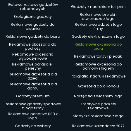
Gotowe zestawy gadżetów
Gadżety z nadrukiem full print
reklamowych
Reklamowe breloki i
Ekologiczne gadżety
otwieracze z logo
Reklamowe gadżety do
Reklamowa odzież z logo
pisania
firmy
Reklamowe gadżety do biura
Gadżety elektroniczne z logo
Reklamowe akcesoria do
Reklamowe akcesoria do
podróży
picia
Reklamowe akcesoria
Reklamowe torby i plecaki
wypoczynkowe
Reklamowe parasole i
Reklamowe akcesoria do
peleryny
ochrony i higieny
Reklamowe akcesoria dla
Poligrafia, nadruki reklamowe
dzieci
Reklamowe akcesoria dla
Akcesoria do alkoholu
domu
Gadżety premium
Narzędzia z własnym logo
Reklamowe gadżety sportowe
Kreatywne gadżety
z logo firmy
reklamowe
Reklamowe pendrive USB z
Słodycze reklamowe z logo
logo
Gadżety na wybory
Reklamowe kalendarze 2027