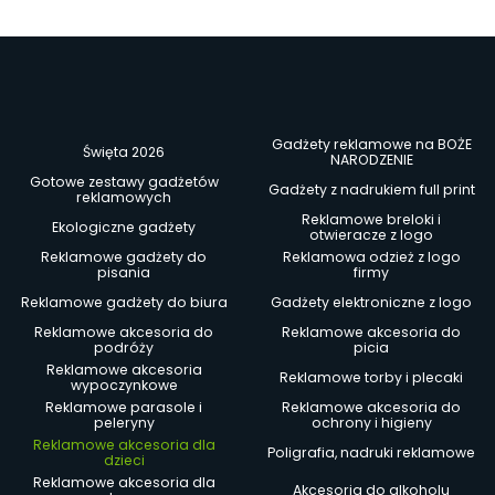
Gadżety reklamowe na BOŻE
Święta 2026
NARODZENIE
Gotowe zestawy gadżetów
Gadżety z nadrukiem full print
reklamowych
Reklamowe breloki i
Ekologiczne gadżety
otwieracze z logo
Reklamowe gadżety do
Reklamowa odzież z logo
pisania
firmy
Reklamowe gadżety do biura
Gadżety elektroniczne z logo
Reklamowe akcesoria do
Reklamowe akcesoria do
podróży
picia
Reklamowe akcesoria
Reklamowe torby i plecaki
wypoczynkowe
Reklamowe parasole i
Reklamowe akcesoria do
peleryny
ochrony i higieny
Reklamowe akcesoria dla
Poligrafia, nadruki reklamowe
dzieci
Reklamowe akcesoria dla
Akcesoria do alkoholu