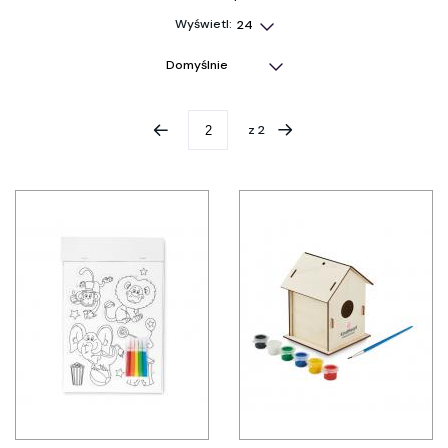
Wyświetl:
z
2