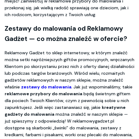
miejsc! Zainwestuj w reklamowe przybory do malowania i
przekonaj się, jak wielką radość sprawiają one dzieciom, jak i
ich rodzicom, korzystającym z Twoich usług.
Zestawy do malowania od Reklamowy
Gadżet — co można znaleźć w ofercie?
Reklamowy Gadżet to sklep internetowy, w którym znaleźć
można setki najróżniejszych giftów promocyjnych, wręczanych
Klientom po skorzystaniu przez nich z oferty danej działalności
lub podczas targów branżowych. Wśród wielu, rozmaitych
gadżetów reklamowych w naszym sklepie, można znaleźć
właśnie
zestawy do malowania
. Jak już wspominaliśmy, takie
reklamowe przybory do malowania
będą świetnym giftem
dla pociech Twoich Klientów, czym z pewnością sobie u nich
zapunktujesz. Jeśli więc zastanawiasz się, jakie
kreatywne
gadżety do malowania
można znaleźć w naszym sklepie —
już spieszymy z odpowiedzią! W reklamowygadzet.pl
dostępne są skarbonki „świnki” do malowania, zestawy z
kredkami, farbami i pisakami, worki oraz plecaki do malowania,