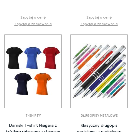
Zapytaj o cenę
Zapytaj o cenę
Zapytaj o znakowanie
Zapytaj o znakowanie
T-SHIRTY
DŁUGOPISY METALOWE
Damski T-shirt Niagara z
Klasyczny długopis
krótkim rękawem z dzianiny
metalowy z nadrukiem