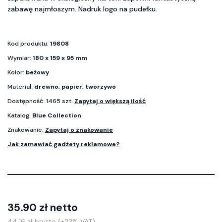
zabawę najmłoszym. Nadruk logo na pudełku.
Kod produktu:
19808
Wymiar:
180 x 159 x 95 mm
Kolor:
beżowy
Materiał:
drewno, papier, tworzywo
Dostępność: 1465 szt.
Zapytaj o większą ilość
Katalog:
Blue Collection
Znakowanie:
Zapytaj o znakowanie
Jak zamawiać gadżety reklamowe?
35.90 zł netto
44.16 zł brutto (+23% VAT)