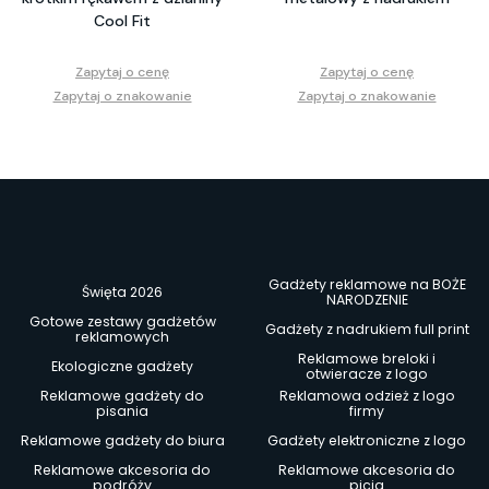
Cool Fit
Zapytaj o cenę
Zapytaj o cenę
Zapytaj o znakowanie
Zapytaj o znakowanie
Gadżety reklamowe na BOŻE
Święta 2026
NARODZENIE
Gotowe zestawy gadżetów
Gadżety z nadrukiem full print
reklamowych
Reklamowe breloki i
Ekologiczne gadżety
otwieracze z logo
Reklamowe gadżety do
Reklamowa odzież z logo
pisania
firmy
Reklamowe gadżety do biura
Gadżety elektroniczne z logo
Reklamowe akcesoria do
Reklamowe akcesoria do
podróży
picia