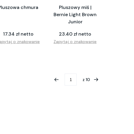
Pluszowa chmura
Pluszowy miś |
Bernie Light Brown
Junior
17.34 zł netto
23.40 zł netto
apytaj o znakowanie
Zapytaj o znakowanie
z
10