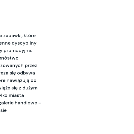
e zabawki, które
ienne dyscypliny
ły promocyjne.
 mnóstwo
nizowanych przez
reza się odbywa
tóre nawiązują do
iąże się z dużym
ylko miasta
galerie handlowe –
sie