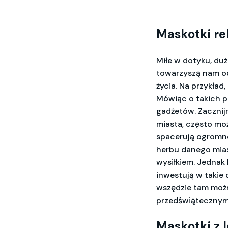
Maskotki r
Miłe w dotyku, duż
towarzyszą nam od
życia. Na przykład,
Mówiąc o takich 
gadżetów. Zacznij
miasta, często mo
spacerują ogrom
herbu danego mias
wysiłkiem. Jednak 
inwestują w takie
wszędzie tam moż
przedświątecznym,
Maskotki z 