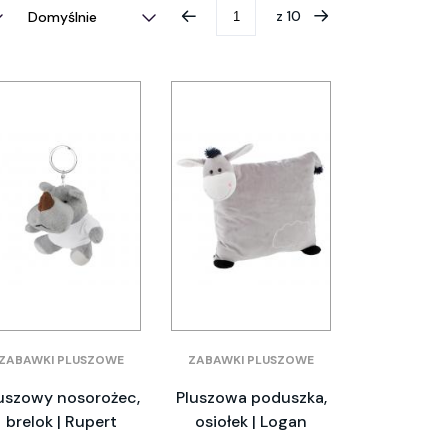
z
10
ZABAWKI PLUSZOWE
ZABAWKI PLUSZOWE
uszowy nosorożec,
Pluszowa poduszka,
brelok | Rupert
osiołek | Logan