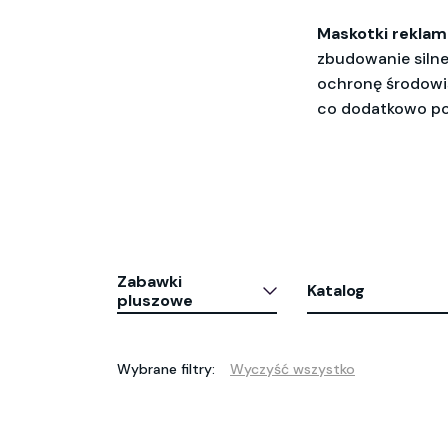
Maskotki rekla
zbudowanie silnej
ochronę środowis
co dodatkowo pod
Zabawki
Katalog
pluszowe
Wybrane filtry:
Wyczyść wszystko