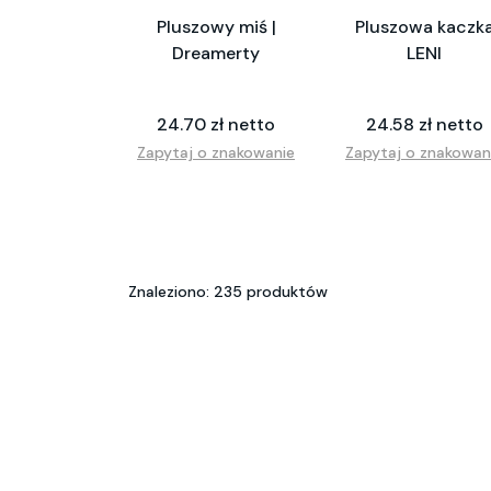
Pluszowy miś |
Pluszowa kaczk
Dreamerty
LENI
24.70 zł netto
24.58 zł netto
Zapytaj o znakowanie
Zapytaj o znakowan
Znaleziono: 235 produktów