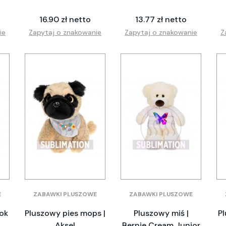
16.90 zł netto
13.77 zł netto
ie
Zapytaj o znakowanie
Zapytaj o znakowanie
Z
E
ZABAWKI PLUSZOWE
ZABAWKI PLUSZOWE
lok
Pluszowy pies mops |
Pluszowy miś |
Pl
Aksel
Bernie Cream Junior