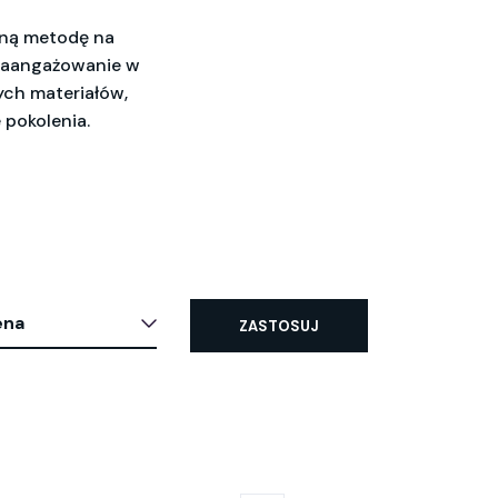
zną metodę na 
 zaangażowanie w 
ch materiałów, 
 pokolenia.
ena
ZASTOSUJ