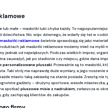
eklamowe
e lub małe – maskotki lubi chyba każdy. To najpopularniejsz
 dzieciństwa. Nic więc dziwnego, że wdarły się też w codz
maskotki reklamowe
świetnie sprawdzają się jako materia
produktach jak maskotki reklamowe możemy mieć na myśli
my jednak od największych. Podczas wielkich imprez, orga
żna zauważyć, jak po stadionie czy miejscu, gdzie dana imp
ne
personalizowane pluszaki
. Przeważnie są to maskotki, k
ta. Taki strój ma naprawdę duże wymiary, a jego noszenie w
każde miasto taką zabawkę na stanie posiada. Zresztą nie t
 ogromne gadżety – drużyny sportowe, wesołe miasteczka, 
na spotkać
pluszowe misie z nadrukiem
, zwłaszcza w okre
 gdy zachęcają klientów do zakupów.
logo firmy