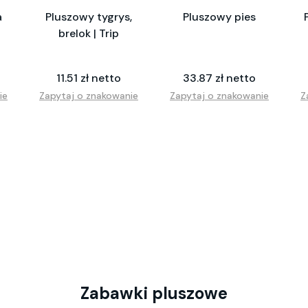
a
Pluszowy tygrys,
Pluszowy pies
brelok | Trip
11.51 zł netto
33.87 zł netto
ie
Zapytaj o znakowanie
Zapytaj o znakowanie
Z
Zabawki pluszowe