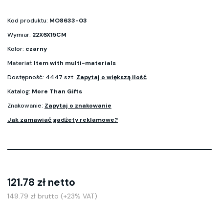
Kod produktu:
MO8633-03
Wymiar:
22X6X15CM
Kolor:
czarny
Materiał:
Item with multi-materials
Dostępność: 4447 szt.
Zapytaj o większą ilość
Katalog:
More Than Gifts
Znakowanie:
Zapytaj o znakowanie
Jak zamawiać gadżety reklamowe?
121.78 zł netto
149.79 zł brutto (+23% VAT)