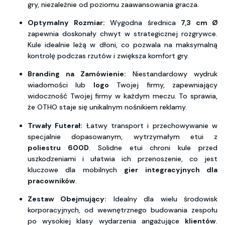
gry, niezależnie od poziomu zaawansowania gracza.
Optymalny Rozmiar:
Wygodna średnica
7,3 cm Ø
zapewnia doskonały chwyt w strategicznej rozgrywce.
Kule idealnie leżą w dłoni, co pozwala na maksymalną
kontrolę podczas rzutów i zwiększa komfort gry.
Branding na Zamówienie:
Niestandardowy wydruk
wiadomości lub
logo
Twojej firmy, zapewniający
widoczność Twojej firmy w każdym meczu. To sprawia,
że OTHO staje się unikalnym nośnikiem reklamy.
Trwały Futerał:
Łatwy transport i przechowywanie w
specjalnie dopasowanym, wytrzymałym etui z
poliestru 600D
. Solidne etui chroni kule przed
uszkodzeniami i ułatwia ich przenoszenie, co jest
kluczowe dla mobilnych
gier integracyjnych dla
pracowników
.
Zestaw Obejmujący:
Idealny dla wielu środowisk
korporacyjnych, od wewnętrznego budowania zespołu
po wysokiej klasy wydarzenia angażujące
klientów
.