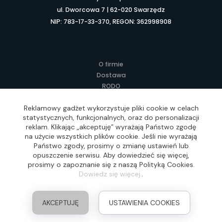
ul. Dworcowa 7 | 62-020 Swarzędz
NIP: 783-17-33-370, REGON: 362998908
O firmie
Dostawa
RODO
Kontakt
Regulamin
Reklamowy gadżet wykorzystuje pliki cookie w celach
statystycznych, funkcjonalnych, oraz do personalizacji
Lokalne Gadżety Reklamowe
reklam. Klikając „akceptuję” wyrażają Państwo zgodę
Jak zamawiać?
na użycie wszystkich plików cookie. Jeśli nie wyrażają
Słownik pojęć
Państwo zgody, prosimy o zmianę ustawień lub
FAQ
opuszczenie serwisu. Aby dowiedzieć się więcej,
prosimy o zapoznanie się z naszą Polityką Cookies.
Dowiedz się więcej.
.
Realizacja: Idea4Me.pl, Wszelkie prawa zastrzeżone
AKCEPTUJĘ
USTAWIENIA COOKIES