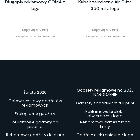
Długopis reklamowy GOMA z
Kubek termiczny Air Gifts
logo
350 ml z logo
Zapytaj o cenę
Zapytaj o cenę
Zapytaj o znakowanie
Zapytaj o znakowanie
Gadżety reklamowe na BOŻE
Święta 2026
NARODZENIE
Gotowe zestawy gadżetów
Gadżety z nadrukiem full print
reklamowych
Reklamowe breloki i
Ekologiczne gadżety
otwieracze z logo
Reklamowe gadżety do
Reklamowa odzież z logo
pisania
firmy
Reklamowe gadżety do biura
Gadżety elektroniczne z logo