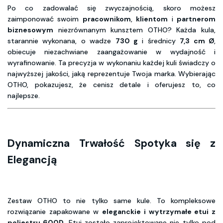
Po co zadowalać się zwyczajnością, skoro możesz
zaimponować swoim
pracownikom
,
klientom
i
partnerom
biznesowym
niezrównanym kunsztem OTHO? Każda kula,
starannie wykonana, o wadze
730 g
i średnicy
7,3 cm Ø
,
obiecuje niezachwiane zaangażowanie w wydajność i
wyrafinowanie. Ta precyzja w wykonaniu każdej kuli świadczy o
najwyższej jakości, jaką reprezentuje Twoja marka. Wybierając
OTHO, pokazujesz, że cenisz detale i oferujesz to, co
najlepsze.
Dynamiczna Trwałość Spotyka się z
Elegancją
Zestaw OTHO to nie tylko same kule. To kompleksowe
rozwiązanie zapakowane w
eleganckie i wytrzymałe etui z
poliestru 600D
. Etui zostało zaprojektowane nie tylko pod