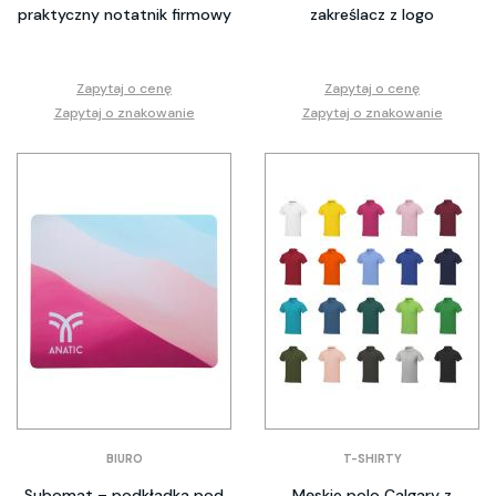
praktyczny notatnik firmowy
zakreślacz z logo
Zapytaj o cenę
Zapytaj o cenę
Zapytaj o znakowanie
Zapytaj o znakowanie
BIURO
T-SHIRTY
Subomat – podkładka pod
Męskie polo Calgary z