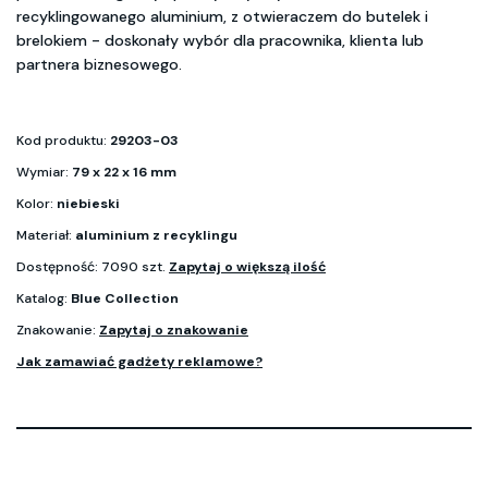
recyklingowanego aluminium, z otwieraczem do butelek i
brelokiem - doskonały wybór dla pracownika, klienta lub
partnera biznesowego.
Kod produktu:
29203-03
Wymiar:
79 x 22 x 16 mm
Kolor:
niebieski
Materiał:
aluminium z recyklingu
Dostępność: 7090 szt.
Zapytaj o większą ilość
Katalog:
Blue Collection
Znakowanie:
Zapytaj o znakowanie
Jak zamawiać gadżety reklamowe?