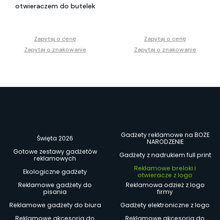
otwieraczem do butelek
Zapytaj o cenę
Zapytaj o cenę
Zapytaj o znakowanie
Zapytaj o znakowanie
Gadżety reklamowe na BOŻE
Święta 2026
NARODZENIE
Gotowe zestawy gadżetów
Gadżety z nadrukiem full print
reklamowych
Reklamowe breloki i
Ekologiczne gadżety
otwieracze z logo
Reklamowe gadżety do
Reklamowa odzież z logo
pisania
firmy
Reklamowe gadżety do biura
Gadżety elektroniczne z logo
Reklamowe akcesoria do
Reklamowe akcesoria do