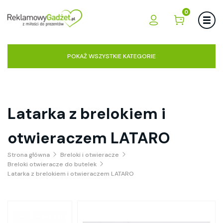
0
POKAŻ WSZYSTKIE KATEGORIE
Latarka z brelokiem i
otwieraczem LATARO
Strona główna
Breloki i otwieracze
Breloki otwieracze do butelek
Latarka z brelokiem i otwieraczem LATARO