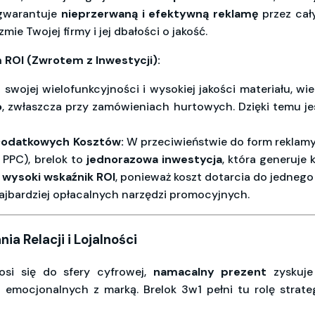
 gwarantuje
nieprzerwaną i efektywną reklamę
przez cał
ie Twojej firmy i jej dbałości o jakość.
ROI (Zwrotem z Inwestycji):
swojej wielofunkcyjności i wysokiej jakości materiału, wiel
o
, zwłaszcza przy zamówieniach hurtowych. Dzięki temu je
Dodatkowych Kosztów:
W przeciwieństwie do form reklamy
e PPC), brelok to
jednorazowa inwestycja
, która generuje 
 wysoki wskaźnik ROI
, ponieważ koszt dotarcia do jednego
najbardziej opłacalnych narzędzi promocyjnych.
a Relacji i Lojalności
osi się do sfery cyfrowej,
namacalny prezent
zyskuje
i emocjonalnych z marką. Brelok 3w1 pełni tu rolę strate