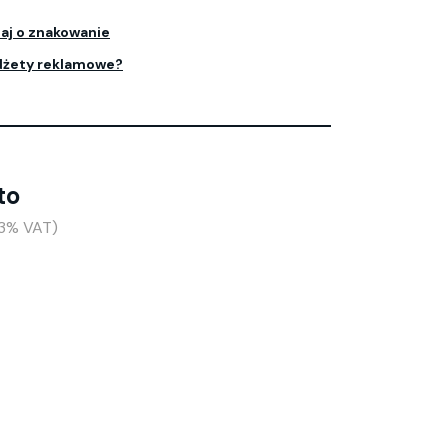
aj o znakowanie
dżety reklamowe?
to
23% VAT)