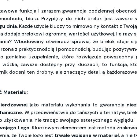
awowa funkcja i zarazem gwarancja codziennej obecnośc
ochodu, biura. Przypięty do nich brelok jest zawsze 
gu dnia
. Każde użycie kluczy to mimowolny kontakt z Twoją
a dodaje brelokowi ogromnej wartości użytkowej. Ile razy s
nia? Wbudowany otwieracz sprawia, że brelok staje si
jarzona z praktycznością i pomocnością, budując pozytywne
o genialne uzupełnienie, które rozwiązuje powszechny
wózka, zawsze dostępny przy kluczach, to funkcja, kt
wnik doceni ten drobny, ale znaczący detal, a każdorazow
 Materiału:
 nierdzewnej
jako materiału wykonania to gwarancja
niez
chaniczne
. W przeciwieństwie do tańszych alternatyw, brel
o użytkowania, nie tracąc swojego estetycznego wyglądu.
wojego Logo:
Kluczowym elementem jest metoda znakowa
wnia, że Twoje logo jest
trwale wpisane w materiał
, a nie 