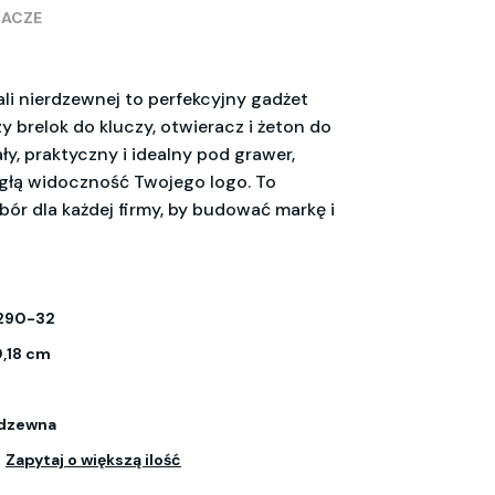
RACZE
ali nierdzewnej to perfekcyjny gadżet
 brelok do kluczy, otwieracz i żeton do
ły, praktyczny i idealny pod grawer,
głą widoczność Twojego logo. To
bór dla każdej firmy, by budować markę i
290-32
0,18 cm
rdzewna
.
Zapytaj o większą ilość