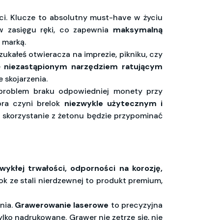
i. Klucze to absolutny must-have w życiu
w zasięgu ręki, co zapewnia
maksymalną
 marką.
zukałeś otwieracza na imprezie, pikniku, czy
ę
niezastąpionym narzędziem ratującym
 skojarzenia.
 problem braku odpowiedniej monety przy
óra czyni brelok
niezwykle użytecznym i
e skorzystanie z żetonu będzie przypominać
wykłej trwałości, odporności na korozję,
ok ze stali nierdzewnej to produkt premium,
nia.
Grawerowanie laserowe
to precyzyjna
tylko nadrukowane. Grawer nie zetrze się, nie