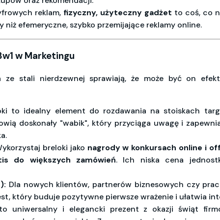
pów oraz rekomendacji.
frowych reklam,
fizyczny, użyteczny gadżet
to coś, co n
ny niż efemeryczne, szybko przemijające reklamy online.
3w1 w Marketingu
ka ze stali nierdzewnej sprawiają, że może być on ef
ki to idealny element do rozdawania na stoiskach ta
wią doskonały "wabik", który przyciąga uwagę i zapewni
a.
korzystaj breloki jako
nagrody w konkursach online i off
tis do większych zamówień
. Ich niska cena jedno
):
Dla nowych klientów, partnerów biznesowych czy prac
est, który buduje pozytywne pierwsze wrażenie i ułatwia in
o uniwersalny i elegancki prezent z okazji świąt fir