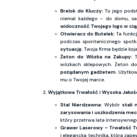
Brelok do Kluczy:
To jego podst
niemal każdego – do domu, sam
widoczność Twojego logo w cią
Otwieracz do Butelek:
Ta funkcj
podczas spontanicznego spotka
sytuację
. Twoja firma będzie ko
Żeton do Wózka na Zakupy:
T
wózkach sklepowych. Żeton do 
pożądanym gadżetem
. Użytko
mu o Twojej marce.
Wyjątkowa Trwałość i Wysoka Jakość
Stal Nierdzewna:
Wybór
stali
zarysowania i uszkodzenia me
który przetrwa lata intensywneg
Grawer Laserowy – Trwałość T
i elegancka technika, która zape