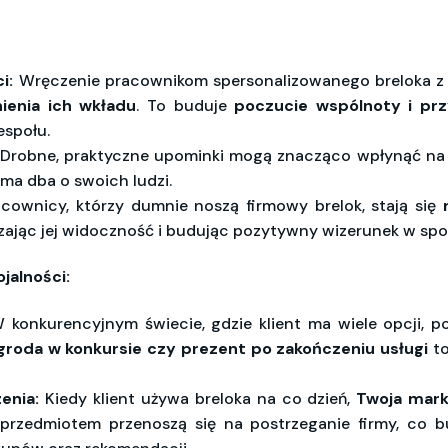
i:
Wręczenie pracownikom spersonalizowanego breloka z l
ienia ich wkładu
. To buduje
poczucie wspólnoty i prz
espołu.
Drobne, praktyczne upominki mogą znacząco wpłynąć n
rma dba o swoich ludzi.
cownicy, którzy dumnie noszą firmowy brelok, stają się
zając jej widoczność i budując pozytywny wizerunek w spo
ojalności:
konkurencyjnym świecie, gdzie klient ma wiele opcji, p
groda w konkursie czy prezent po zakończeniu usługi
to
enia:
Kiedy klient używa breloka na co dzień,
Twoja marka
 przedmiotem przenoszą się na postrzeganie firmy, co 