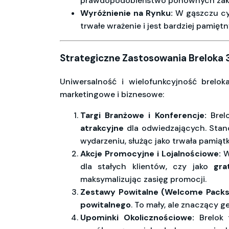
prawdopodobieństwo ponownych zaku
Wyróżnienie na Rynku:
W gąszczu cy
trwałe wrażenie i jest bardziej pamięt
Strategiczne Zastosowania Breloka 
Uniwersalność i wielofunkcyjność brelo
marketingowe i biznesowe:
Targi Branżowe i Konferencje:
Brelo
atrakcyjne
dla odwiedzających. Stano
wydarzeniu, służąc jako trwała pamiątk
Akcje Promocyjne i Lojalnościowe:
Wy
dla stałych klientów, czy jako
gra
maksymalizując zasięg promocji.
Zestawy Powitalne (Welcome Packs
powitalnego
. To mały, ale znaczący g
Upominki Okolicznościowe:
Brelok t