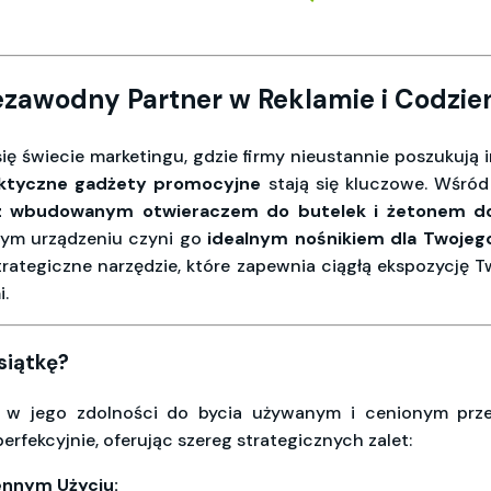
iezawodny Partner w Reklamie i Codzie
się świecie marketingu, gdzie firmy nieustannie poszukuj
aktyczne gadżety promocyjne
stają się kluczowe. Wśród
j, z wbudowanym otwieraczem do butelek i żetonem d
wym urządzeniu czyni go
idealnym nośnikiem dla Twoje
rategiczne narzędzie, które zapewnia ciągłą ekspozycję T
i.
siątkę?
w jego zdolności do bycia używanym i cenionym przez 
erfekcyjnie, oferując szereg strategicznych zalet:
ennym Użyciu: