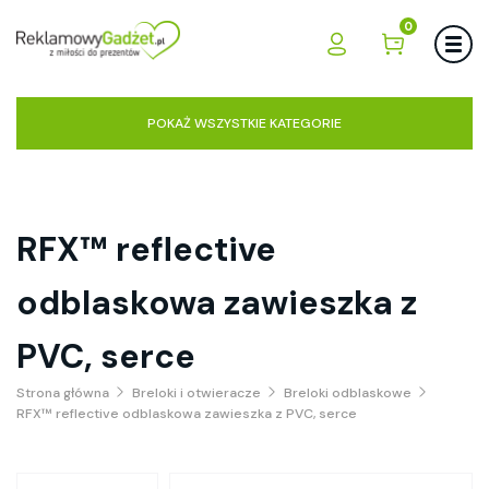
0
POKAŻ WSZYSTKIE KATEGORIE
RFX™ reflective
odblaskowa zawieszka z
PVC, serce
Strona główna
Breloki i otwieracze
Breloki odblaskowe
RFX™ reflective odblaskowa zawieszka z PVC, serce