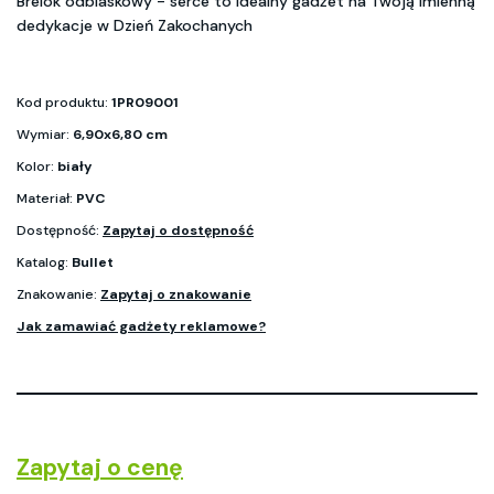
Brelok odblaskowy - serce to idealny gadżet na Twoją imienną
dedykacje w Dzień Zakochanych
Kod produktu:
1PR09001
Wymiar:
6,90x6,80 cm
Kolor:
biały
Materiał:
PVC
Dostępność:
Zapytaj o dostępność
Katalog:
Bullet
Znakowanie:
Zapytaj o znakowanie
Jak zamawiać gadżety reklamowe?
Zapytaj o cenę