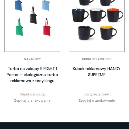
NA ZAKUPY
KUBKI CERAMICZNE
Torba na zakupy B'RIGHT |
Kubek reklamowy HANDY
Porter – ekologiczna torba
SUPREME
reklamowa z recyklingu
Zapytaj o cenę
Zapytaj o cenę
Zapytaj o znakowanie
Zapytaj o znakowanie