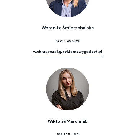
Weronika Śmierzchalska
500 399 202
w.skrzypczak@reklamowygadzet.pl
Wiktoria Marciniak
512 625 499