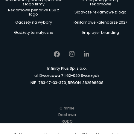
z logo firmy
reklamowe
Reklamowe pendrive USB z
Słodycze reklamowe z logo
logo
Gadżety na wybory
Reklamowe kalendarze 2027
Gadżety tematyczne
Employer branding
Infinity Plus Sp. z o.o.
ul. Dworcowa 7 | 62-020 Swarzędz
NIP: 783-17-33-370, REGON: 362998908
O firmie
Dostawa
RODO
Kontakt