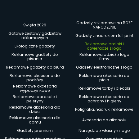
Gadżety reklamowe na BOŻE
Święta 2026
NARODZENIE
Gotowe zestawy gadżetów
Gadżety z nadrukiem full print
reklamowych
Reklamowe breloki i
Ekologiczne gadżety
otwieracze z logo
Reklamowe gadżety do
Reklamowa odzież z logo
pisania
firmy
Reklamowe gadżety do biura
Gadżety elektroniczne z logo
Reklamowe akcesoria do
Reklamowe akcesoria do
podróży
picia
Reklamowe akcesoria
Reklamowe torby i plecaki
wypoczynkowe
Reklamowe parasole i
Reklamowe akcesoria do
peleryny
ochrony i higieny
Reklamowe akcesoria dla
Poligrafia, nadruki reklamowe
dzieci
Reklamowe akcesoria dla
Akcesoria do alkoholu
domu
Gadżety premium
Narzędzia z własnym logo
Reklamowe gadżety sportowe
Kreatywne gadżety