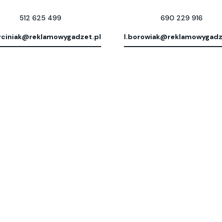
512 625 499
690 229 916
ciniak@reklamowygadzet.pl
l.borowiak@reklamowygadz