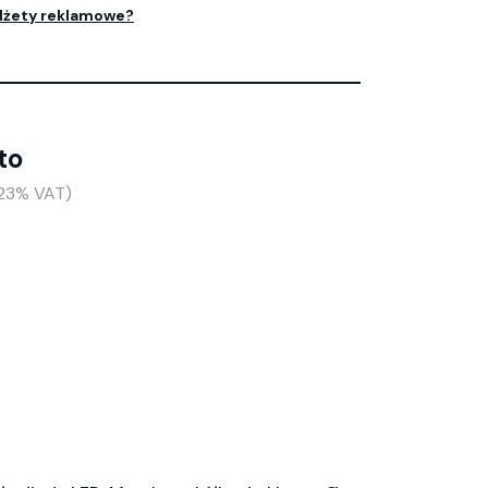
dżety reklamowe?
to
+23% VAT)