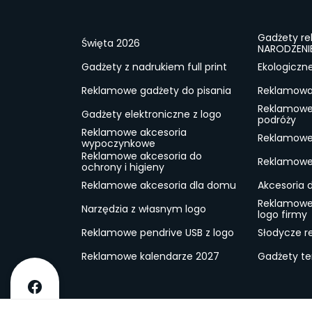
Gadżety r
Święta 2026
NARODZENI
Gadżety z nadrukiem full print
Ekologiczn
Reklamowe gadżety do pisania
Reklamowa 
Reklamowe
Gadżety elektroniczne z logo
podróży
Reklamowe akcesoria
Reklamowe 
wypoczynkowe
Reklamowe akcesoria do
Reklamowe 
ochrony i higieny
Reklamowe akcesoria dla domu
Akcesoria 
Reklamowe
Narzędzia z własnym logo
logo firmy
Reklamowe pendrive USB z logo
Słodycze r
Reklamowe kalendarze 2027
Gadżety t
O firmie
Dostawa
RODO
Kontakt
Reg