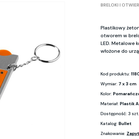
BRELOKI I OTWIE
Plastikowy żeto
otworem w brelo
LED. Metalowe k
włożone do urzą
Kod produktu:
118
Wymiar:
7 x 3 cm
Kolor:
Pomarańcz
Materiał:
Plastik 
Dostępność: 3 szt
Katalog:
Bullet
Znakowanie:
Zapyt