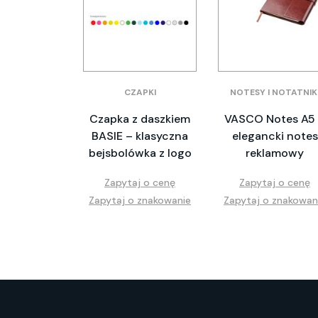
CZAPKI
NOTESY I NOTATNIK
Czapka z daszkiem
VASCO Notes A5
BASIE – klasyczna
elegancki notes
bejsbolówka z logo
reklamowy
Zapytaj o cenę
Zapytaj o cenę
Zapytaj o znakowanie
Zapytaj o znakowan