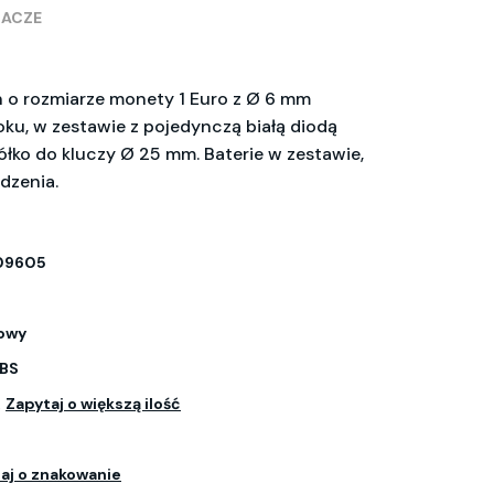
RACZE
n o rozmiarze monety 1 Euro z Ø 6 mm
ku, w zestawie z pojedynczą białą diodą
ółko do kluczy Ø 25 mm. Baterie w zestawie,
dzenia.
09605
owy
ABS
.
Zapytaj o większą ilość
aj o znakowanie