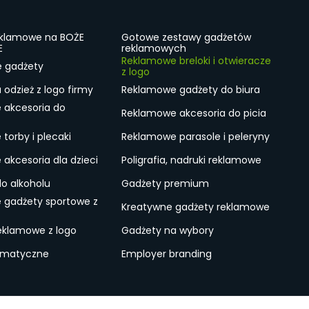
eklamowe na BOŻE
Gotowe zestawy gadżetów
E
reklamowych
Reklamowe breloki i otwieracze
e gadżety
z logo
odzież z logo firmy
Reklamowe gadżety do biura
 akcesoria do
Reklamowe akcesoria do picia
torby i plecaki
Reklamowe parasole i peleryny
akcesoria dla dzieci
Poligrafia, nadruki reklamowe
do alkoholu
Gadżety premium
 gadżety sportowe z
Kreatywne gadżety reklamowe
eklamowe z logo
Gadżety na wybory
ematyczne
Employer branding
ulamin
Lokalne Gadżety Reklamowe
Jak zamawiać?
S