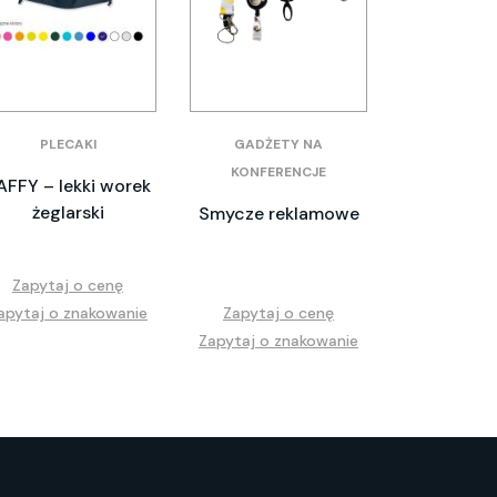
PLECAKI
GADŻETY NA
KONFERENCJE
AFFY – lekki worek
żeglarski
Smycze reklamowe
Zapytaj o cenę
apytaj o znakowanie
Zapytaj o cenę
Zapytaj o znakowanie