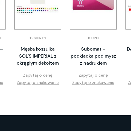
I
T-SHIRTY
BIURO
 –
Męska koszulka
Subomat –
D
SOL'S IMPERIAL z
podkładka pod mysz
okrągłym dekoltem
z nadrukiem
Zapytaj o cenę
Zapytaj o cenę
ie
Zapytaj o znakowanie
Zapytaj o znakowanie
Z