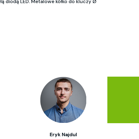
łą diodą LED. Metalowe kółko do kluczy Ø
Eryk Najdul