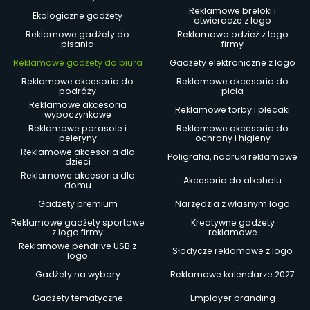
Reklamowe breloki i
Ekologiczne gadżety
otwieracze z logo
Reklamowe gadżety do
Reklamowa odzież z logo
pisania
firmy
Reklamowe gadżety do biura
Gadżety elektroniczne z logo
Reklamowe akcesoria do
Reklamowe akcesoria do
podróży
picia
Reklamowe akcesoria
Reklamowe torby i plecaki
wypoczynkowe
Reklamowe parasole i
Reklamowe akcesoria do
peleryny
ochrony i higieny
Reklamowe akcesoria dla
Poligrafia, nadruki reklamowe
dzieci
Reklamowe akcesoria dla
Akcesoria do alkoholu
domu
Gadżety premium
Narzędzia z własnym logo
Reklamowe gadżety sportowe
Kreatywne gadżety
z logo firmy
reklamowe
Reklamowe pendrive USB z
Słodycze reklamowe z logo
logo
Gadżety na wybory
Reklamowe kalendarze 2027
Gadżety tematyczne
Employer branding