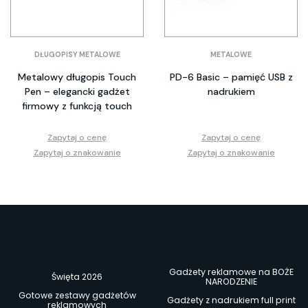
DŁUGOPISY METALOWE
METALOWE
Metalowy długopis Touch
PD-6 Basic – pamięć USB z
Pen – elegancki gadżet
nadrukiem
firmowy z funkcją touch
Zapytaj o cenę
Zapytaj o cenę
Zapytaj o znakowanie
Zapytaj o znakowanie
Gadżety reklamowe na BOŻE
Święta 2026
NARODZENIE
Gotowe zestawy gadżetów
Gadżety z nadrukiem full print
reklamowych