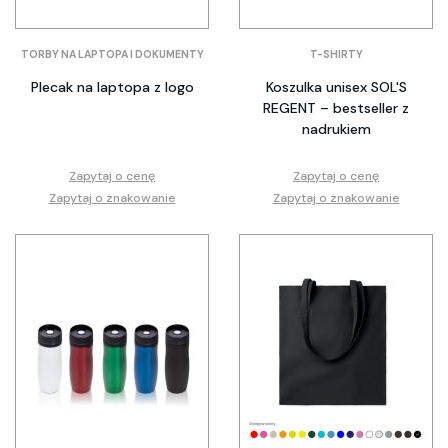
TORBY NA LAPTOPA I DOKUMENTY
T-SHIRTY
Plecak na laptopa z logo
Koszulka unisex SOL'S
REGENT – bestseller z
nadrukiem
Zapytaj o cenę
Zapytaj o cenę
Zapytaj o znakowanie
Zapytaj o znakowanie