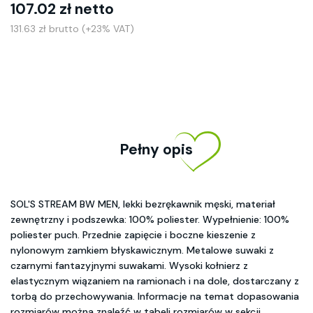
107.02 zł netto
131.63 zł brutto (+23% VAT)
Pełny opis
SOL'S STREAM BW MEN, lekki bezrękawnik męski, materiał
zewnętrzny i podszewka: 100% poliester. Wypełnienie: 100%
poliester puch. Przednie zapięcie i boczne kieszenie z
nylonowym zamkiem błyskawicznym. Metalowe suwaki z
czarnymi fantazyjnymi suwakami. Wysoki kołnierz z
elastycznym wiązaniem na ramionach i na dole, dostarczany z
torbą do przechowywania. Informacje na temat dopasowania
rozmiarów można znaleźć w tabeli rozmiarów w sekcji