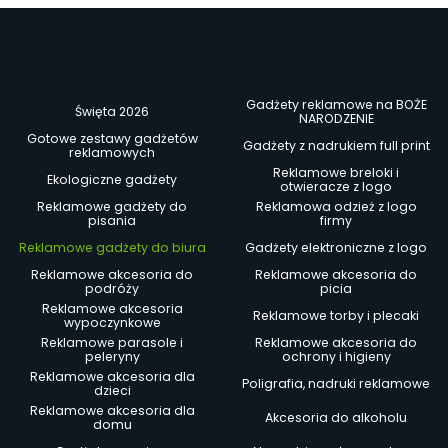
Gadżety reklamowe na BOŻE
Święta 2026
NARODZENIE
Gotowe zestawy gadżetów
Gadżety z nadrukiem full print
reklamowych
Reklamowe breloki i
Ekologiczne gadżety
otwieracze z logo
Reklamowe gadżety do
Reklamowa odzież z logo
pisania
firmy
Reklamowe gadżety do biura
Gadżety elektroniczne z logo
Reklamowe akcesoria do
Reklamowe akcesoria do
podróży
picia
Reklamowe akcesoria
Reklamowe torby i plecaki
wypoczynkowe
Reklamowe parasole i
Reklamowe akcesoria do
peleryny
ochrony i higieny
Reklamowe akcesoria dla
Poligrafia, nadruki reklamowe
dzieci
Reklamowe akcesoria dla
Akcesoria do alkoholu
domu