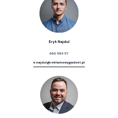
Eryk Najdul
690 584 117
e.najdul@reklamowygadzet.pl