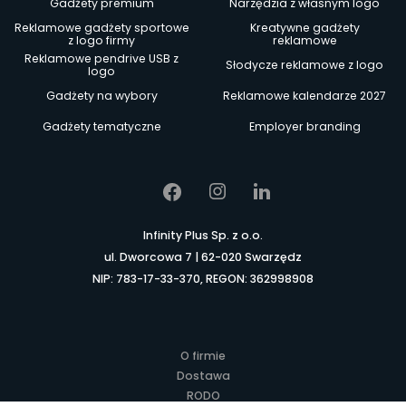
Gadżety premium
Narzędzia z własnym logo
Reklamowe gadżety sportowe
Kreatywne gadżety
z logo firmy
reklamowe
Reklamowe pendrive USB z
Słodycze reklamowe z logo
logo
Gadżety na wybory
Reklamowe kalendarze 2027
Gadżety tematyczne
Employer branding
Infinity Plus Sp. z o.o.
ul. Dworcowa 7 | 62-020 Swarzędz
NIP: 783-17-33-370, REGON: 362998908
O firmie
Dostawa
RODO