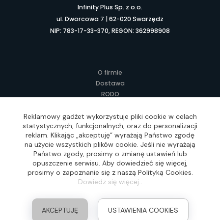
Infinity Plus Sp. z o.o.
ul. Dworcowa 7 | 62-020 Swarzędz
NIP: 783-17-33-370, REGON: 362998908
O firmie
Dostawa
RODO
Kontakt
Regulamin
Reklamowy gadżet wykorzystuje pliki cookie w celach
statystycznych, funkcjonalnych, oraz do personalizacji
Lokalne Gadżety Reklamowe
reklam. Klikając „akceptuję” wyrażają Państwo zgodę
Jak zamawiać?
na użycie wszystkich plików cookie. Jeśli nie wyrażają
Słownik pojęć
Państwo zgody, prosimy o zmianę ustawień lub
FAQ
opuszczenie serwisu. Aby dowiedzieć się więcej,
prosimy o zapoznanie się z naszą Polityką Cookies.
Dowiedz się więcej.
.
Realizacja: Idea4Me.pl, Wszelkie prawa zastrzeżone
AKCEPTUJĘ
USTAWIENIA COOKIES