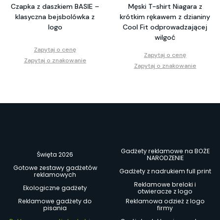
Czapka z daszkiem BASIE –
Męski T-shirt Niagara z
klasyczna bejsbolówka z
krótkim rękawem z dzianiny
logo
Cool Fit odprowadzającej
wilgoć
Zapytaj o cenę
Zapytaj o cenę
Zapytaj o znakowanie
Zapytaj o znakowanie
Gadżety reklamowe na BOŻE
Święta 2026
NARODZENIE
Gotowe zestawy gadżetów
Gadżety z nadrukiem full print
reklamowych
Reklamowe breloki i
Ekologiczne gadżety
otwieracze z logo
Reklamowe gadżety do
Reklamowa odzież z logo
pisania
firmy