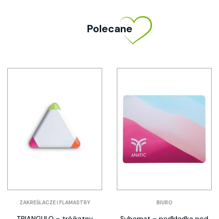
Polecane
ZAKREŚLACZE I FLAMASTRY
BIURO
TRIANGULO – trójkątny
Subomat – podkładka pod