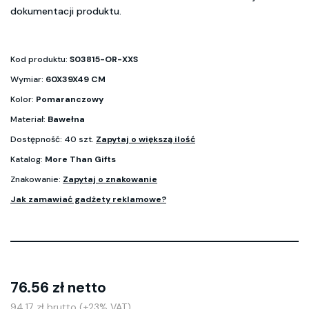
dokumentacji produktu.
Kod produktu:
S03815-OR-XXS
Wymiar:
60X39X49 CM
Kolor:
Pomaranczowy
Materiał:
Bawełna
Dostępność: 40 szt.
Zapytaj o większą ilość
Katalog:
More Than Gifts
Znakowanie:
Zapytaj o znakowanie
Jak zamawiać gadżety reklamowe?
76.56 zł netto
94.17 zł brutto (+23% VAT)