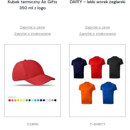
Kubek termiczny Air Gifts
DAFFY – lekki worek żeglarski
350 ml z logo
Zapytaj o cenę
Zapytaj o cenę
Zapytaj o znakowanie
Zapytaj o znakowanie
CZAPKI
T-SHIRTY