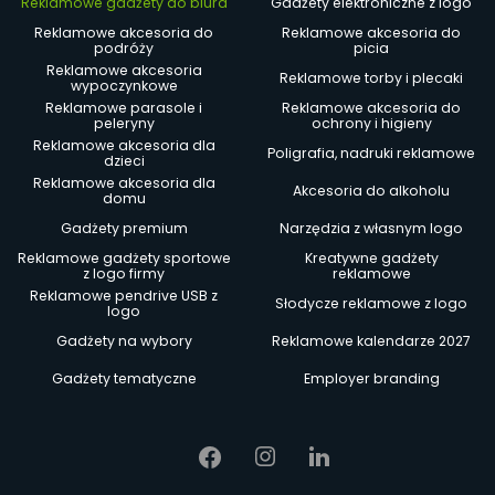
Reklamowe gadżety do biura
Gadżety elektroniczne z logo
Reklamowe akcesoria do
Reklamowe akcesoria do
podróży
picia
Reklamowe akcesoria
Reklamowe torby i plecaki
wypoczynkowe
Reklamowe parasole i
Reklamowe akcesoria do
peleryny
ochrony i higieny
Reklamowe akcesoria dla
Poligrafia, nadruki reklamowe
dzieci
Reklamowe akcesoria dla
Akcesoria do alkoholu
domu
Gadżety premium
Narzędzia z własnym logo
Reklamowe gadżety sportowe
Kreatywne gadżety
z logo firmy
reklamowe
Reklamowe pendrive USB z
Słodycze reklamowe z logo
logo
Gadżety na wybory
Reklamowe kalendarze 2027
Gadżety tematyczne
Employer branding