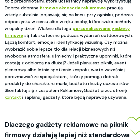
to z przedmiotami, które uczestnicy naprawdę wykorzystują.
Dobrze dobrane
firmowe akcesoria reklamowe
pracują
wtedy subtelnie: pojawiają się na kocu, przy ognisku, podczas
odpoczynku w cieniu albo w ręku osoby, która szuka ochłody
w upalny dzień. Właśnie dlatego
personalizowane gadżety
firmowe
są tak skuteczne podczas wydarzeń outdoorowych.
Łączą komfort, emocje i identyfikację wizualną. Czy można
wyobrazić sobie lepsze tło dla relacji biznesowych niż
swobodna atmosfera, uśmiechy i praktyczne upominki, które
zostają z odbiorcą na dłużej? Jeżeli planujesz piknik, event
plenerowy albo letnie spotkanie zespołu, warto wcześniej
porozmawiać ze specjalistami, którzy pomogą dobrać
produkty do charakteru marki, budżetu i liczby uczestników.
Skontaktuj się z zespołem ReklamowyGadżet przez stronę
kontakt
i zaplanuj gadżety, które będą naprawdę używane.
Dlaczego gadżety reklamowe na piknik
firmowy działają lepiej niż standardowa