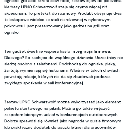
ognisko, grill albo strefa slow food, zestaw kijów do pieczenia
kiełbasy LIPNO Schwarzwolf staje się czymś więcej niż
akcesorium. To pretekst do rozmowy. Produkt obejmuje dwa
teleskopowe widelce ze stali nierdzewnej w nylonowym
pokrowcu i jest prezentowany jako gadżet na grill oraz
ognisko.
Ten gadżet świetnie wspiera hasło
integracja firmowa
.
Dlaczego? Bo zachęca do wspólnego działania. Uczestnicy nie
siedzą osobno z telefonami. Podchodzą do ogniska, pieką,
żartują, wymieniają się historiami. Właśnie w takich chwilach
powstają relacje, których nie da się zbudować podczas
zwykłego spotkania w sali konferencyjnej.
Zestaw LIPNO Schwarzwolf można wykorzystać jako element
pakietu startowego na piknik. Można go także wręczyć
zespołom biorącym udział w konkurencjach outdoorowych.
Dobrze sprawdzi się również jako nagroda w quizie firmowym
lub praktyczny dodatek do paczki letniej dla pracowników.