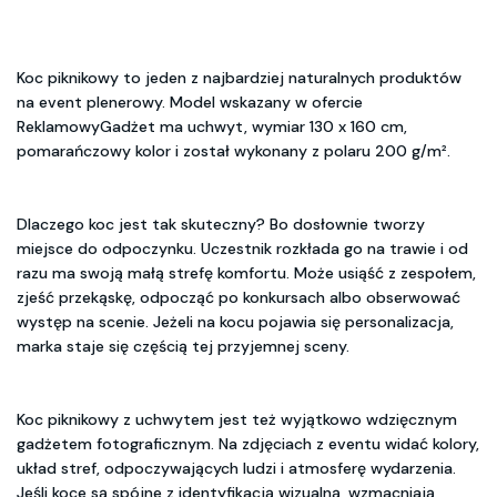
Koc piknikowy to jeden z najbardziej naturalnych produktów
na event plenerowy. Model wskazany w ofercie
ReklamowyGadżet ma uchwyt, wymiar 130 x 160 cm,
pomarańczowy kolor i został wykonany z polaru 200 g/m².
Dlaczego koc jest tak skuteczny? Bo dosłownie tworzy
miejsce do odpoczynku. Uczestnik rozkłada go na trawie i od
razu ma swoją małą strefę komfortu. Może usiąść z zespołem,
zjeść przekąskę, odpocząć po konkursach albo obserwować
występ na scenie. Jeżeli na kocu pojawia się personalizacja,
marka staje się częścią tej przyjemnej sceny.
Koc piknikowy z uchwytem jest też wyjątkowo wdzięcznym
gadżetem fotograficznym. Na zdjęciach z eventu widać kolory,
układ stref, odpoczywających ludzi i atmosferę wydarzenia.
Jeśli koce są spójne z identyfikacją wizualną, wzmacniają