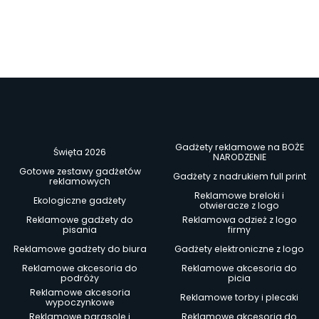
Gadżety reklamowe na BOŻE
Święta 2026
NARODZENIE
Gotowe zestawy gadżetów
Gadżety z nadrukiem full print
reklamowych
Reklamowe breloki i
Ekologiczne gadżety
otwieracze z logo
Reklamowe gadżety do
Reklamowa odzież z logo
pisania
firmy
Reklamowe gadżety do biura
Gadżety elektroniczne z logo
Reklamowe akcesoria do
Reklamowe akcesoria do
podróży
picia
Reklamowe akcesoria
Reklamowe torby i plecaki
wypoczynkowe
Reklamowe parasole i
Reklamowe akcesoria do