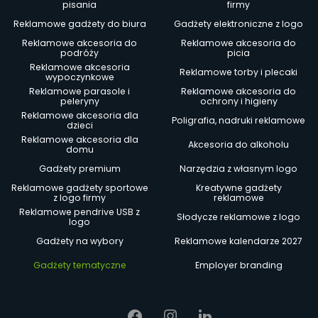
pisania
firmy
Reklamowe gadżety do biura
Gadżety elektroniczne z logo
Reklamowe akcesoria do
Reklamowe akcesoria do
podróży
picia
Reklamowe akcesoria
Reklamowe torby i plecaki
wypoczynkowe
Reklamowe parasole i
Reklamowe akcesoria do
peleryny
ochrony i higieny
Reklamowe akcesoria dla
Poligrafia, nadruki reklamowe
dzieci
Reklamowe akcesoria dla
Akcesoria do alkoholu
domu
Gadżety premium
Narzędzia z własnym logo
Reklamowe gadżety sportowe
Kreatywne gadżety
z logo firmy
reklamowe
Reklamowe pendrive USB z
Słodycze reklamowe z logo
logo
Gadżety na wybory
Reklamowe kalendarze 2027
Gadżety tematyczne
Employer branding