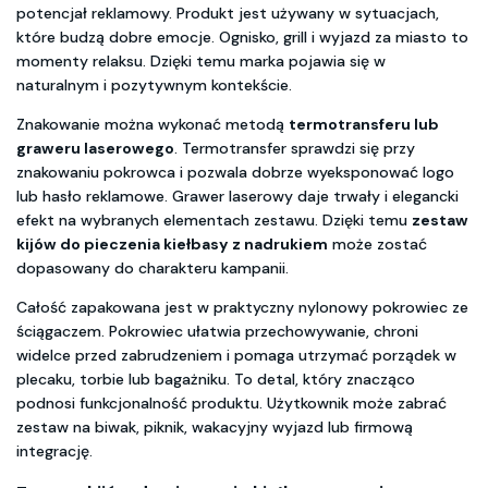
potencjał reklamowy. Produkt jest używany w sytuacjach,
które budzą dobre emocje. Ognisko, grill i wyjazd za miasto to
momenty relaksu. Dzięki temu marka pojawia się w
naturalnym i pozytywnym kontekście.
Znakowanie można wykonać metodą
termotransferu lub
graweru laserowego
. Termotransfer sprawdzi się przy
znakowaniu pokrowca i pozwala dobrze wyeksponować logo
lub hasło reklamowe. Grawer laserowy daje trwały i elegancki
efekt na wybranych elementach zestawu. Dzięki temu
zestaw
kijów do pieczenia kiełbasy z nadrukiem
może zostać
dopasowany do charakteru kampanii.
Całość zapakowana jest w praktyczny nylonowy pokrowiec ze
ściągaczem. Pokrowiec ułatwia przechowywanie, chroni
widelce przed zabrudzeniem i pomaga utrzymać porządek w
plecaku, torbie lub bagażniku. To detal, który znacząco
podnosi funkcjonalność produktu. Użytkownik może zabrać
zestaw na biwak, piknik, wakacyjny wyjazd lub firmową
integrację.