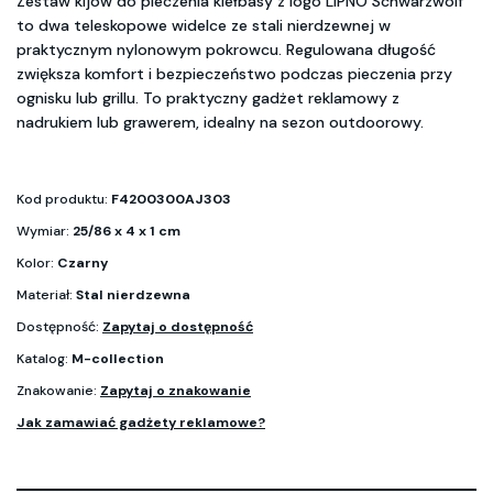
Zestaw kijów do pieczenia kiełbasy z logo LIPNO Schwarzwolf
to dwa teleskopowe widelce ze stali nierdzewnej w
praktycznym nylonowym pokrowcu. Regulowana długość
zwiększa komfort i bezpieczeństwo podczas pieczenia przy
ognisku lub grillu. To praktyczny gadżet reklamowy z
nadrukiem lub grawerem, idealny na sezon outdoorowy.
Kod produktu:
F4200300AJ303
Wymiar:
25/86 x 4 x 1 cm
Kolor:
Czarny
Materiał:
Stal nierdzewna
Dostępność:
Zapytaj o dostępność
Katalog:
M-collection
Znakowanie:
Zapytaj o znakowanie
Jak zamawiać gadżety reklamowe?