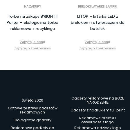
NA ZAKUPY
BRELOKI LATARKI I LAMPKI
Torba na zakupy B'RIGHT |
LITOP – latarka LED z
Porter – ekologiczna torba
brelokiem i otwieraczem do
reklamowa z recyklingu
butelek
Zapytaj o cenę
Zapytaj o cenę
Zapytaj o znakowanie
Zapytaj o znakowanie
Gadżety reklamowe na BOŻE
Święta 2026
NARODZENIE
Gotowe zestawy gadżetów
Gadżety z nadrukiem full print
reklamowych
Reklamowe breloki i
Ekologiczne gadżety
otwieracze z logo
Reklamowe gadżety do
Reklamowa odzież z logo