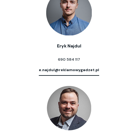
Eryk Najdul
690 584 117
e.najdul@reklamowygadzet.pl