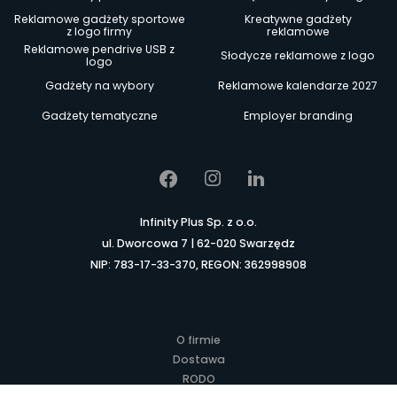
Reklamowe gadżety sportowe
Kreatywne gadżety
z logo firmy
reklamowe
Reklamowe pendrive USB z
Słodycze reklamowe z logo
logo
Gadżety na wybory
Reklamowe kalendarze 2027
Gadżety tematyczne
Employer branding
Infinity Plus Sp. z o.o.
ul. Dworcowa 7 | 62-020 Swarzędz
NIP: 783-17-33-370, REGON: 362998908
O firmie
Dostawa
RODO