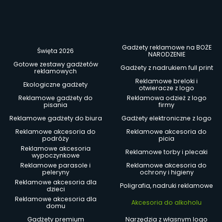
Gadżety reklamowe na BOŻE
Święta 2026
NARODZENIE
Gotowe zestawy gadżetów
Gadżety z nadrukiem full print
reklamowych
Reklamowe breloki i
Ekologiczne gadżety
otwieracze z logo
Reklamowe gadżety do
Reklamowa odzież z logo
pisania
firmy
Reklamowe gadżety do biura
Gadżety elektroniczne z logo
Reklamowe akcesoria do
Reklamowe akcesoria do
podróży
picia
Reklamowe akcesoria
Reklamowe torby i plecaki
wypoczynkowe
Reklamowe parasole i
Reklamowe akcesoria do
peleryny
ochrony i higieny
Reklamowe akcesoria dla
Poligrafia, nadruki reklamowe
dzieci
Reklamowe akcesoria dla
Akcesoria do alkoholu
domu
Gadżety premium
Narzędzia z własnym logo