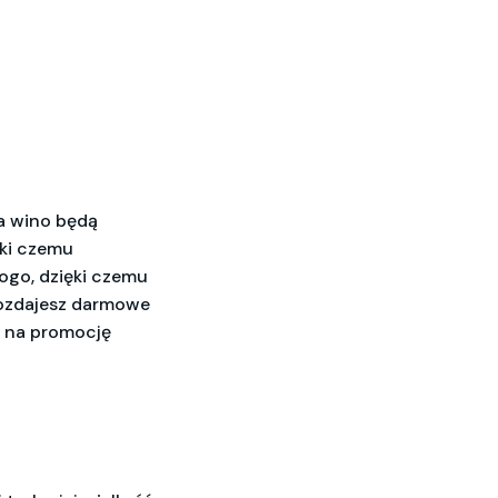
a wino będą
ęki czemu
ogo, dzięki czemu
 rozdajesz darmowe
b na promocję