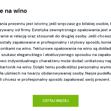
e na wino
a prezentu jest istotny, jeśli wręczasz go bliskiej osobie, l
ywany od firmy. Estetyka zewnętrznego opakowania jest 
nie w relację oraz stosunek do drugiej osoby. Jeśli chcesz
zostały zapakowane w profesjonalny i stylowy sposób, koni
rtonikami na wino. Tekturowe opakowania na wino są dokład
li szukasz eleganckiego i ekskluzywnego sposobu na zapak
kowo indywidualnego charakteru może dodać unikatowy nap
kartonik na wino. Dzięki temu podkreślisz personalny wymi
a uśmiech na twarzy obdarowywanej osoby. Nasze pudełka
eśli chcesz w profesjonalny sposób zapakować swój prezent.
CZYTAJ WIĘCEJ