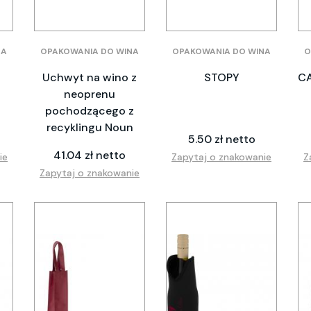
NA
OPAKOWANIA DO WINA
OPAKOWANIA DO WINA
O
Uchwyt na wino z
STOPY
CA
neoprenu
pochodzącego z
recyklingu Noun
5.50 zł netto
41.04 zł netto
ie
Zapytaj o znakowanie
Z
Zapytaj o znakowanie