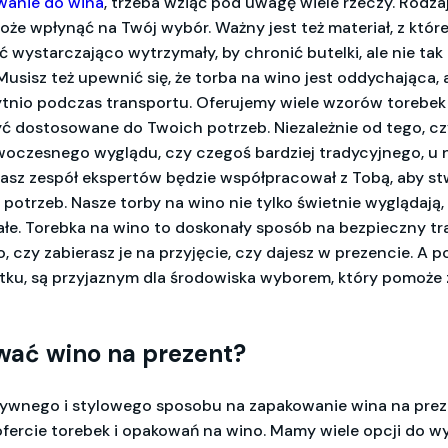
wanie do wina
, trzeba wziąć pod uwagę wiele rzeczy. Rodzaj 
może wpłynąć na Twój wybór. Ważny jest też materiał, z któ
ć wystarczająco wytrzymały, by chronić butelki, ale nie tak 
Musisz też upewnić się, że torba na wino jest oddychająca, 
ytnio podczas transportu. Oferujemy wiele wzorów torebek 
ć dostosowane do Twoich potrzeb. Niezależnie od tego, cz
woczesnego wyglądu, czy czegoś bardziej tradycyjnego, u n
Nasz zespół ekspertów będzie współpracował z Tobą, aby st
 potrzeb. Nasze torby na wino nie tylko świetnie wyglądają, 
ałe. Torebka na wino to doskonały sposób na bezpieczny tr
o, czy zabierasz je na przyjęcie, czy dajesz w prezencie. A 
tku, są przyjaznym dla środowiska wyborem, który pomoże 
wać wino na prezent?
atywnego i stylowego sposobu na zapakowanie wina na preze
 ofercie torebek i opakowań na wino. Mamy wiele opcji do w