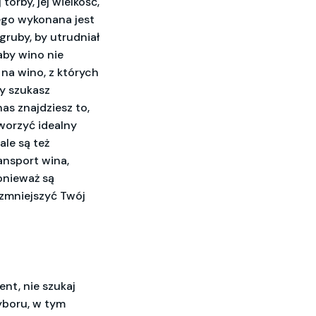
torby, jej wielkość,
rego wykonana jest
gruby, by utrudniał
aby wino nie
na wino, z których
y szukasz
as znajdziesz to,
worzyć idealny
ale są też
ansport wina,
ponieważ są
zmniejszyć Twój
nt, nie szukaj
yboru, w tym