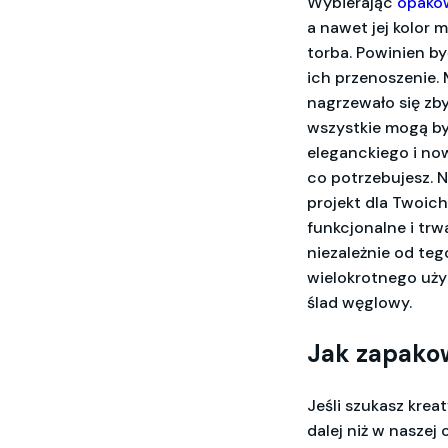
Wybierając
opako
a nawet jej kolor 
torba. Powinien by
ich przenoszenie. 
nagrzewało się zb
wszystkie mogą by
eleganckiego i no
co potrzebujesz. 
projekt dla Twoich
funkcjonalne i trw
niezależnie od teg
wielokrotnego uży
ślad węglowy.
Jak zapako
Jeśli szukasz kre
dalej niż w naszej