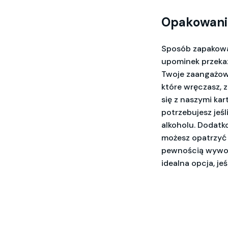
Opakowani
Sposób zapakowani
upominek przekaz
Twoje zaangażowa
które wręczasz, 
się z naszymi ka
potrzebujesz jeś
alkoholu. Dodat
możesz opatrzyć 
pewnością wywoł
idealna opcja, j