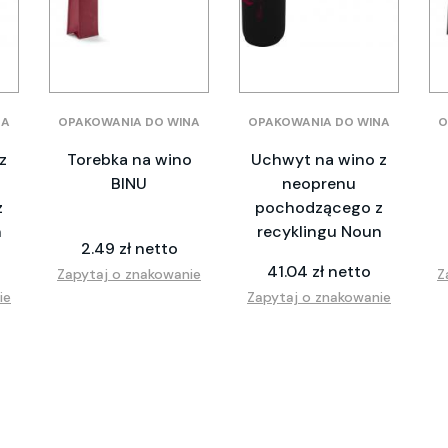
NA
OPAKOWANIA DO WINA
OPAKOWANIA DO WINA
O
z
Torebka na wino
Uchwyt na wino z
BINU
neoprenu
z
pochodzącego z
n
recyklingu Noun
2.49 zł netto
41.04 zł netto
Zapytaj o znakowanie
Z
ie
Zapytaj o znakowanie