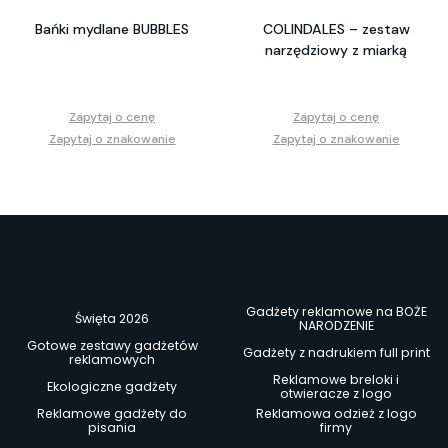
Bańki mydlane BUBBLES
COLINDALES – zestaw
narzędziowy z miarką
Zapytaj o cenę
Zapytaj o cenę
Zapytaj o znakowanie
Zapytaj o znakowanie
Gadżety reklamowe na BOŻE
Święta 2026
NARODZENIE
Gotowe zestawy gadżetów
Gadżety z nadrukiem full print
reklamowych
Reklamowe breloki i
Ekologiczne gadżety
otwieracze z logo
Reklamowe gadżety do
Reklamowa odzież z logo
pisania
firmy