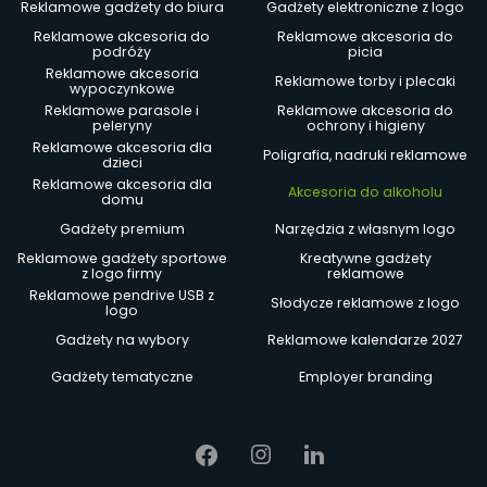
Reklamowe gadżety do biura
Gadżety elektroniczne z logo
Reklamowe akcesoria do
Reklamowe akcesoria do
podróży
picia
Reklamowe akcesoria
Reklamowe torby i plecaki
wypoczynkowe
Reklamowe parasole i
Reklamowe akcesoria do
peleryny
ochrony i higieny
Reklamowe akcesoria dla
Poligrafia, nadruki reklamowe
dzieci
Reklamowe akcesoria dla
Akcesoria do alkoholu
domu
Gadżety premium
Narzędzia z własnym logo
Reklamowe gadżety sportowe
Kreatywne gadżety
z logo firmy
reklamowe
Reklamowe pendrive USB z
Słodycze reklamowe z logo
logo
Gadżety na wybory
Reklamowe kalendarze 2027
Gadżety tematyczne
Employer branding