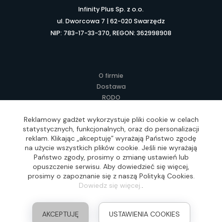
Infinity Plus Sp. z o.o.
ul. Dworcowa 7 | 62-020 Swarzędz
NIP: 783-17-33-370, REGON: 362998908
O firmie
Dostawa
RODO
Kontakt
Regulamin
Reklamowy gadżet wykorzystuje pliki cookie w celach
statystycznych, funkcjonalnych, oraz do personalizacji
Lokalne Gadżety Reklamowe
reklam. Klikając „akceptuję” wyrażają Państwo zgodę
Jak zamawiać?
na użycie wszystkich plików cookie. Jeśli nie wyrażają
Słownik pojęć
Państwo zgody, prosimy o zmianę ustawień lub
FAQ
opuszczenie serwisu. Aby dowiedzieć się więcej,
prosimy o zapoznanie się z naszą Polityką Cookies.
Dowiedz się więcej.
.
Realizacja: Idea4Me.pl, Wszelkie prawa zastrzeżone
AKCEPTUJĘ
USTAWIENIA COOKIES