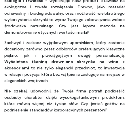
Ekologia i trwałość
 - wybierając nasz produkt, stawiasz na 
ekologiczne i trwałe rozwiązania. Drewno, jako materiał 
odnawialny i biodegradowalny, oraz możliwość wielokrotnego 
wykorzystania skrzynki to wyraz Twojego zobowiązania wobec 
środowiska naturalnego. Czy jest lepsza metoda na 
demonstrowanie etycznych wartości marki?
Zachwyć i zaskocz wyjątkowym upominkiem, który zostanie 
doceniony zarówno przez odbiorców preferujących klasyczne 
piękno, jak i przyciągającym uwagę personalizacją. 
Wyściełana tkaniną drewniana skrzynka na wino z 
akcesoriami
 to nie tylko elegancki przedmiot, to inwestycja 
w relacje i pozycja, która bez wątpienia zasługuje na miejsce w 
eleganckich wnętrzach. 
Nie czekaj
, udowodnij, że Twoja firma potrafi podkreślić 
osobisty charakter dzięki wysokogatunkowym produktom, 
które mówią więcej niż tysiąc słów. Czy jesteś gotów na 
podniesienie standardów korporacyjnych prezentów?