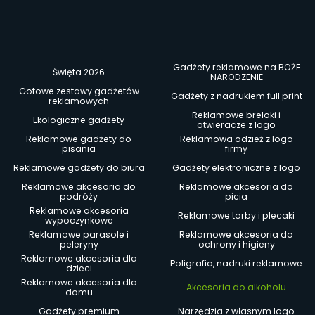
Gadżety reklamowe na BOŻE
Święta 2026
NARODZENIE
Gotowe zestawy gadżetów
Gadżety z nadrukiem full print
reklamowych
Reklamowe breloki i
Ekologiczne gadżety
otwieracze z logo
Reklamowe gadżety do
Reklamowa odzież z logo
pisania
firmy
Reklamowe gadżety do biura
Gadżety elektroniczne z logo
Reklamowe akcesoria do
Reklamowe akcesoria do
podróży
picia
Reklamowe akcesoria
Reklamowe torby i plecaki
wypoczynkowe
Reklamowe parasole i
Reklamowe akcesoria do
peleryny
ochrony i higieny
Reklamowe akcesoria dla
Poligrafia, nadruki reklamowe
dzieci
Reklamowe akcesoria dla
Akcesoria do alkoholu
domu
Gadżety premium
Narzędzia z własnym logo