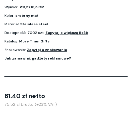
Wymiar:
Ø11,5X18,5 CM
Kolor:
srebrny mat
Materiał:
Stainless steel
Dostępność: 7002 szt.
Zapytaj o większą ilość
Katalog:
More Than Gifts
Znakowanie:
Zapytaj o znakowanie
Jak zamawiać gadżety reklamowe?
61.40 zł netto
75.52 zł brutto (+23% VAT)