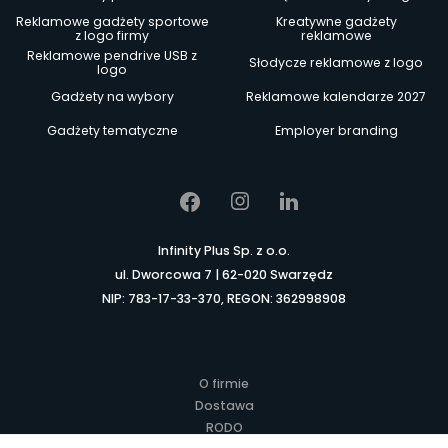
Reklamowe gadżety sportowe
Kreatywne gadżety
z logo firmy
reklamowe
Reklamowe pendrive USB z
Słodycze reklamowe z logo
logo
Gadżety na wybory
Reklamowe kalendarze 2027
Gadżety tematyczne
Employer branding
Infinity Plus Sp. z o.o.
ul. Dworcowa 7 | 62-020 Swarzędz
NIP: 783-17-33-370, REGON: 362998908
O firmie
Dostawa
RODO