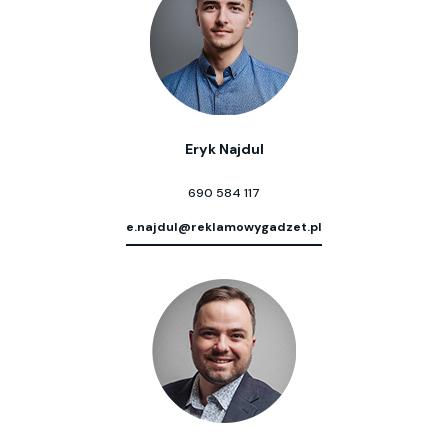
Eryk Najdul
690 584 117
e.najdul@reklamowygadzet.pl