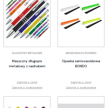
DŁUGOPISY METALOWE
AKCESORIA DO ROWERU
Klasyczny długopis
Opaska samozaciskowa
metalowy z nadrukiem
BONDO
Zapytaj o cenę
Zapytaj o cenę
Zapytaj o znakowanie
Zapytaj o znakowanie