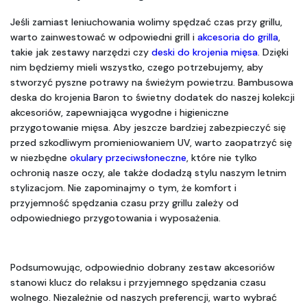
Jeśli zamiast leniuchowania wolimy spędzać czas przy grillu, 
warto zainwestować w odpowiedni grill i 
akcesoria do grilla
, 
takie jak zestawy narzędzi czy 
deski do krojenia mięsa
. Dzięki 
nim będziemy mieli wszystko, czego potrzebujemy, aby 
stworzyć pyszne potrawy na świeżym powietrzu. Bambusowa 
deska do krojenia Baron to świetny dodatek do naszej kolekcji 
akcesoriów, zapewniająca wygodne i higieniczne 
przygotowanie mięsa. Aby jeszcze bardziej zabezpieczyć się 
przed szkodliwym promieniowaniem UV, warto zaopatrzyć się 
w niezbędne 
okulary przeciwsłoneczne
, które nie tylko 
ochronią nasze oczy, ale także dodadzą stylu naszym letnim 
stylizacjom. Nie zapominajmy o tym, że komfort i 
przyjemność spędzania czasu przy grillu zależy od 
odpowiedniego przygotowania i wyposażenia.
Podsumowując, odpowiednio dobrany zestaw akcesoriów 
stanowi klucz do relaksu i przyjemnego spędzania czasu 
wolnego. Niezależnie od naszych preferencji, warto wybrać 