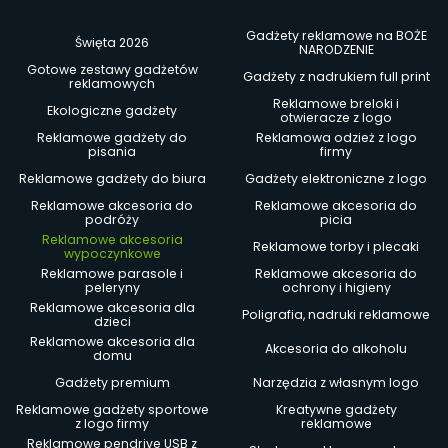
Gadżety reklamowe na BOŻE
Święta 2026
NARODZENIE
Gotowe zestawy gadżetów
Gadżety z nadrukiem full print
reklamowych
Reklamowe breloki i
Ekologiczne gadżety
otwieracze z logo
Reklamowe gadżety do
Reklamowa odzież z logo
pisania
firmy
Reklamowe gadżety do biura
Gadżety elektroniczne z logo
Reklamowe akcesoria do
Reklamowe akcesoria do
podróży
picia
Reklamowe akcesoria
Reklamowe torby i plecaki
wypoczynkowe
Reklamowe parasole i
Reklamowe akcesoria do
peleryny
ochrony i higieny
Reklamowe akcesoria dla
Poligrafia, nadruki reklamowe
dzieci
Reklamowe akcesoria dla
Akcesoria do alkoholu
domu
Gadżety premium
Narzędzia z własnym logo
Reklamowe gadżety sportowe
Kreatywne gadżety
z logo firmy
reklamowe
Reklamowe pendrive USB z