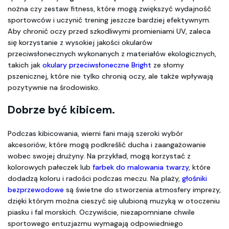
nożna czy zestaw fitness, które mogą zwiększyć wydajność 
sportowców i uczynić trening jeszcze bardziej efektywnym. 
Aby chronić oczy przed szkodliwymi promieniami UV, zaleca 
się korzystanie z wysokiej jakości okularów 
przeciwsłonecznych wykonanych z materiałów ekologicznych, 
takich jak 
okulary przeciwsłoneczne Bright
 ze słomy 
pszenicznej, które nie tylko chronią oczy, ale także wpływają 
pozytywnie na środowisko.
Dobrze być kibicem.
Podczas kibicowania, wierni fani mają szeroki wybór 
akcesoriów, które mogą podkreślić ducha i zaangażowanie 
wobec swojej drużyny. Na przykład, mogą korzystać z 
kolorowych pałeczek lub 
farbek do malowania twarzy
, które 
dodadzą koloru i radości podczas meczu. Na plaży, 
głośniki 
bezprzewodowe
 są świetne do stworzenia atmosfery imprezy, 
dzięki którym można cieszyć się ulubioną muzyką w otoczeniu 
piasku i fal morskich. Oczywiście, niezapomniane chwile 
sportowego entuzjazmu wymagają odpowiedniego 