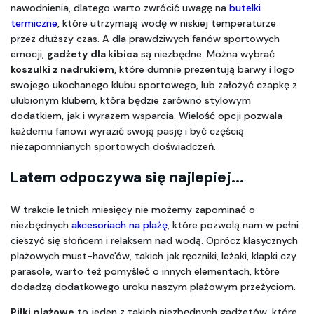
nawodnienia, dlatego warto zwrócić uwagę na 
butelki 
termiczne
, które utrzymają wodę w niskiej temperaturze 
przez dłuższy czas. A dla prawdziwych fanów sportowych 
emocji, 
gadżety dla kibica
 są niezbędne. Można wybrać 
koszulki z nadrukiem
, które dumnie prezentują barwy i logo 
swojego ukochanego klubu sportowego, lub założyć czapkę z 
ulubionym klubem, która będzie zarówno stylowym 
dodatkiem, jak i wyrazem wsparcia. Wielość opcji pozwala 
każdemu fanowi wyrazić swoją pasję i być częścią 
niezapomnianych sportowych doświadczeń.
Latem odpoczywa się najlepiej...
W trakcie letnich miesięcy nie możemy zapominać o 
niezbędnych 
akcesoriach na plażę
, które pozwolą nam w pełni 
cieszyć się słońcem i relaksem nad wodą. Oprócz klasycznych 
plażowych must-have'ów, takich jak ręczniki, leżaki, klapki czy 
parasole, warto też pomyśleć o innych elementach, które 
dodadzą dodatkowego uroku naszym plażowym przeżyciom.
Piłki plażowe
 to jeden z takich niezbędnych gadżetów, które 