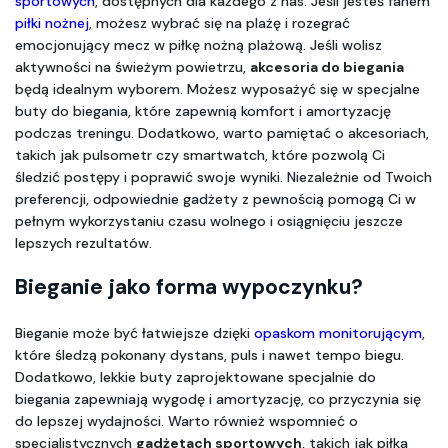
sportowych
, dostępnych dla każdego z nas. Jeśli jesteś fanem 
piłki nożnej
, możesz wybrać się na plażę i rozegrać 
emocjonujący mecz w piłkę nożną plażową. Jeśli wolisz 
aktywności na świeżym powietrzu, 
akcesoria do biegania
będą idealnym wyborem. Możesz wyposażyć się w specjalne 
buty do biegania, które zapewnią komfort i amortyzację 
podczas treningu. Dodatkowo, warto pamiętać o akcesoriach, 
takich jak pulsometr czy smartwatch, które pozwolą Ci 
śledzić postępy i poprawić swoje wyniki. Niezależnie od Twoich 
preferencji, odpowiednie gadżety z pewnością pomogą Ci w 
pełnym wykorzystaniu czasu wolnego i osiągnięciu jeszcze 
lepszych rezultatów.
Bieganie jako forma wypoczynku?
Bieganie może być łatwiejsze dzięki 
opaskom monitorującym
, 
które śledzą pokonany dystans, puls i nawet tempo biegu. 
Dodatkowo, lekkie buty zaprojektowane specjalnie do 
biegania zapewniają wygodę i amortyzację, co przyczynia się 
do lepszej wydajności. Warto również wspomnieć o 
specjalistycznych 
gadżetach sportowych
, takich jak piłka 