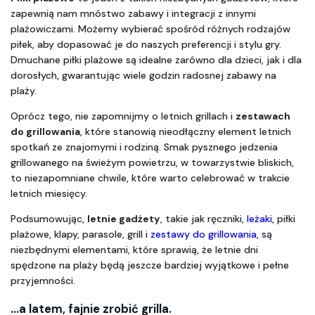
zapewnią nam mnóstwo zabawy i integracji z innymi 
plażowiczami. Możemy wybierać spośród różnych rodzajów 
piłek, aby dopasować je do naszych preferencji i stylu gry. 
Dmuchane piłki plażowe są idealne zarówno dla dzieci, jak i dla 
dorosłych, gwarantując wiele godzin radosnej zabawy na 
plaży.
Oprócz tego, nie zapomnijmy o letnich grillach i 
zestawach 
do grillowania
, które stanowią nieodłączny element letnich 
spotkań ze znajomymi i rodziną. Smak pysznego jedzenia 
grillowanego na świeżym powietrzu, w towarzystwie bliskich, 
to niezapomniane chwile, które warto celebrować w trakcie 
letnich miesięcy.
Podsumowując, 
letnie gadżety
, takie jak ręczniki, 
leżaki
, piłki 
plażowe, klapy, parasole, grill i 
zestawy do grillowania
, są 
niezbędnymi elementami, które sprawią, że letnie dni 
spędzone na plaży będą jeszcze bardziej wyjątkowe i pełne 
przyjemności.
...a latem, fajnie zrobić grilla.