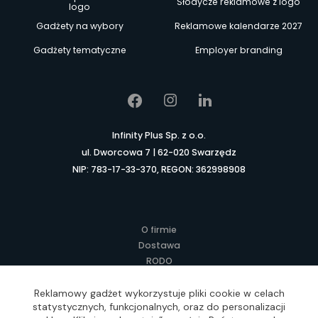
Słodycze reklamowe z logo
logo
Gadżety na wybory
Reklamowe kalendarze 2027
Gadżety tematyczne
Employer branding
Infinity Plus Sp. z o.o.
ul. Dworcowa 7 | 62-020 Swarzędz
NIP: 783-17-33-370, REGON: 362998908
O firmie
Dostawa
RODO
Kontakt
Regulamin
Reklamowy gadżet wykorzystuje pliki cookie w celach
statystycznych, funkcjonalnych, oraz do personalizacji
Lokalne Gadżety Reklamowe