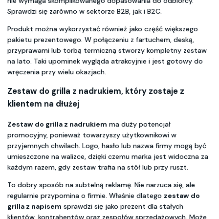
nie wymaga skomplikowanego dopasowania do odbiorcy.
Sprawdzi się zarówno w sektorze B2B, jak i B2C.
Produkt można wykorzystać również jako część większego
pakietu prezentowego. W połączeniu z fartuchem, deską,
przyprawami lub torbą termiczną stworzy kompletny zestaw
na lato. Taki upominek wygląda atrakcyjnie i jest gotowy do
wręczenia przy wielu okazjach.
Zestaw do grilla z nadrukiem, który zostaje z
klientem na dłużej
Zestaw do grilla z nadrukiem
ma duży potencjał
promocyjny, ponieważ towarzyszy użytkownikowi w
przyjemnych chwilach. Logo, hasło lub nazwa firmy mogą być
umieszczone na walizce, dzięki czemu marka jest widoczna za
każdym razem, gdy zestaw trafia na stół lub przy ruszt.
To dobry sposób na subtelną reklamę. Nie narzuca się, ale
regularnie przypomina o firmie. Właśnie dlatego
zestaw do
grilla z napisem
sprawdzi się jako prezent dla stałych
klientów, kontrahentów oraz zespołów sprzedażowych. Może