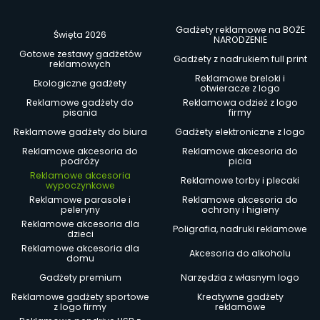
Gadżety reklamowe na BOŻE
Święta 2026
NARODZENIE
Gotowe zestawy gadżetów
Gadżety z nadrukiem full print
reklamowych
Reklamowe breloki i
Ekologiczne gadżety
otwieracze z logo
Reklamowe gadżety do
Reklamowa odzież z logo
pisania
firmy
Reklamowe gadżety do biura
Gadżety elektroniczne z logo
Reklamowe akcesoria do
Reklamowe akcesoria do
podróży
picia
Reklamowe akcesoria
Reklamowe torby i plecaki
wypoczynkowe
Reklamowe parasole i
Reklamowe akcesoria do
peleryny
ochrony i higieny
Reklamowe akcesoria dla
Poligrafia, nadruki reklamowe
dzieci
Reklamowe akcesoria dla
Akcesoria do alkoholu
domu
Gadżety premium
Narzędzia z własnym logo
Reklamowe gadżety sportowe
Kreatywne gadżety
z logo firmy
reklamowe