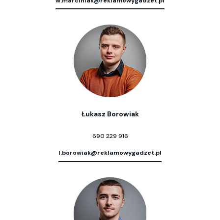
w.marciniak@reklamowygadzet.pl
Łukasz Borowiak
690 229 916
l.borowiak@reklamowygadzet.pl