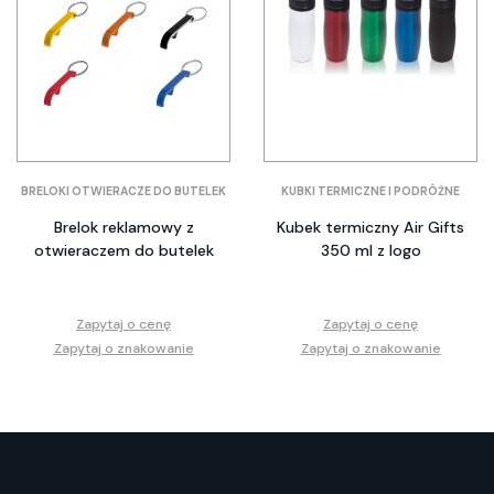
BRELOKI OTWIERACZE DO BUTELEK
KUBKI TERMICZNE I PODRÓŻNE
Brelok reklamowy z
Kubek termiczny Air Gifts
otwieraczem do butelek
350 ml z logo
Zapytaj o cenę
Zapytaj o cenę
Zapytaj o znakowanie
Zapytaj o znakowanie