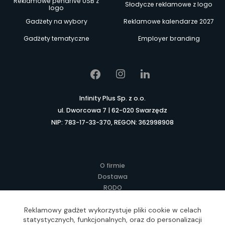
Reklamowe pendrive USB z
Słodycze reklamowe z logo
logo
Gadżety na wybory
Reklamowe kalendarze 2027
Gadżety tematyczne
Employer branding
Infinity Plus Sp. z o.o.
ul. Dworcowa 7 | 62-020 Swarzędz
NIP: 783-17-33-370, REGON: 362998908
O firmie
Dostawa
RODO
Kontakt
Regulamin
Reklamowy gadżet wykorzystuje pliki cookie w celach
statystycznych, funkcjonalnych, oraz do personalizacji
Lokalne Gadżety Reklamowe