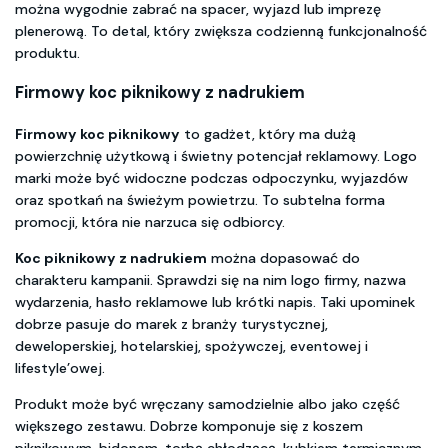
można wygodnie zabrać na spacer, wyjazd lub imprezę
plenerową. To detal, który zwiększa codzienną funkcjonalność
produktu.
Firmowy koc piknikowy z nadrukiem
Firmowy koc piknikowy
to gadżet, który ma dużą
powierzchnię użytkową i świetny potencjał reklamowy. Logo
marki może być widoczne podczas odpoczynku, wyjazdów
oraz spotkań na świeżym powietrzu. To subtelna forma
promocji, która nie narzuca się odbiorcy.
Koc piknikowy z nadrukiem
można dopasować do
charakteru kampanii. Sprawdzi się na nim logo firmy, nazwa
wydarzenia, hasło reklamowe lub krótki napis. Taki upominek
dobrze pasuje do marek z branży turystycznej,
deweloperskiej, hotelarskiej, spożywczej, eventowej i
lifestyle’owej.
Produkt może być wręczany samodzielnie albo jako część
większego zestawu. Dobrze komponuje się z koszem
piknikowym, bidonem, torbą chłodzącą, kubkiem termicznym