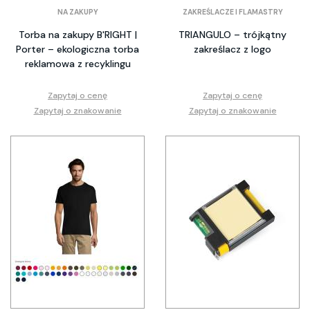
NA ZAKUPY
ZAKREŚLACZE I FLAMASTRY
Torba na zakupy B'RIGHT |
TRIANGULO – trójkątny
Porter – ekologiczna torba
zakreślacz z logo
reklamowa z recyklingu
Zapytaj o cenę
Zapytaj o cenę
Zapytaj o znakowanie
Zapytaj o znakowanie