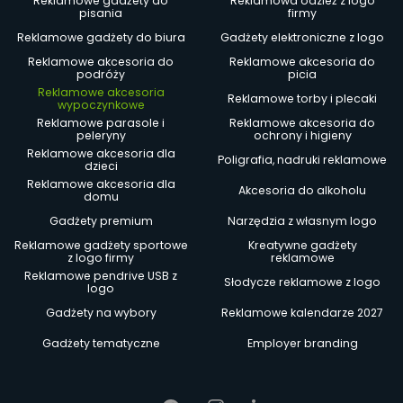
Reklamowe gadżety do
Reklamowa odzież z logo
pisania
firmy
Reklamowe gadżety do biura
Gadżety elektroniczne z logo
Reklamowe akcesoria do
Reklamowe akcesoria do
podróży
picia
Reklamowe akcesoria
Reklamowe torby i plecaki
wypoczynkowe
Reklamowe parasole i
Reklamowe akcesoria do
peleryny
ochrony i higieny
Reklamowe akcesoria dla
Poligrafia, nadruki reklamowe
dzieci
Reklamowe akcesoria dla
Akcesoria do alkoholu
domu
Gadżety premium
Narzędzia z własnym logo
Reklamowe gadżety sportowe
Kreatywne gadżety
z logo firmy
reklamowe
Reklamowe pendrive USB z
Słodycze reklamowe z logo
logo
Gadżety na wybory
Reklamowe kalendarze 2027
Gadżety tematyczne
Employer branding