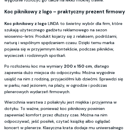
wygodnie rozłożyć go także na lekko mokrej trawie.
Koc piknikowy z logo – praktyczny prezent firmowy
Koc piknikowy z logo
LINDA to świetny wybór dla firm, które
szukają użytecznego gadżetu reklamowego na sezon
wiosenno-letni. Produkt kojarzy się z relaksem, podróżami,
naturą i wspólnym spędzaniem czasu. Dzięki temu marka
pojawia się w przyjemnym kontekście, podczas pikników,
wycieczek i rodzinnych spotkań.
Po rozłożeniu koc ma wymiary
200 x 150 cm
, dlatego
zapewnia dużo miejsca do odpoczynku. Można wygodnie
usiąść na nim z rodziną, przyjaciółmi lub dziećmi. Sprawdzi się
w parku, nad jeziorem, na plaży, w ogrodzie i podczas
plenerowych wydarzeń firmowych.
Wierzchnia warstwa z poliakrylu jest miękka i przyjemna w
dotyku. To ważne, ponieważ koc piknikowy powinien
zapewniać komfort przez dłuższy czas. Można na nim
odpoczywać, jeść posiłek, czytać książkę albo oglądać
koncert w plenerze. Klasyczna krata dodaje mu uniwersalnego