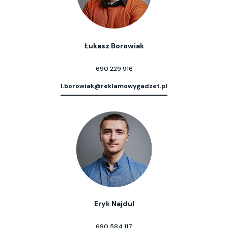
Łukasz Borowiak
690 229 916
l.borowiak@reklamowygadzet.pl
Eryk Najdul
690 584 117