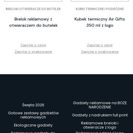
BRELOKI OTWIERACZE DO BUTELEK
KUBKI TERMICZNE I PODRÓŻNE
Brelok reklamowy z
Kubek termiczny Air Gifts
otwieraczem do butelek
350 ml z logo
Zapytaj o cenę
Zapytaj o cenę
Zapytaj o znakowanie
Zapytaj o znakowanie
Gadżety reklamowe na BOŻE
Święta 2026
NARODZENIE
Gotowe zestawy gadżetów
Gadżety z nadrukiem full print
reklamowych
Reklamowe breloki i
Ekologiczne gadżety
otwieracze z logo