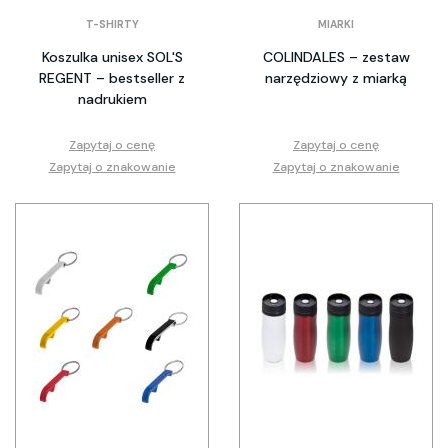
T-SHIRTY
MIARKI
Koszulka unisex SOL'S
COLINDALES – zestaw
REGENT – bestseller z
narzędziowy z miarką
nadrukiem
Zapytaj o cenę
Zapytaj o cenę
Zapytaj o znakowanie
Zapytaj o znakowanie