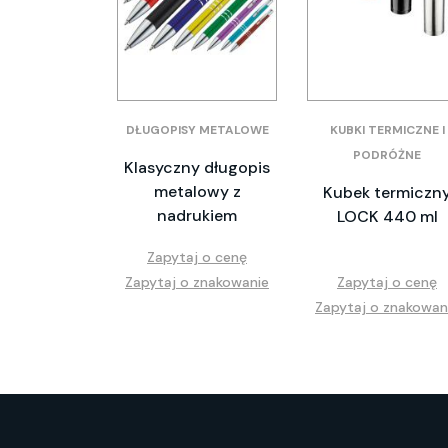
DŁUGOPISY METALOWE
KUBKI TERMICZNE I
PODRÓŻNE
Klasyczny długopis
metalowy z
Kubek termiczn
nadrukiem
LOCK 440 ml
Zapytaj o cenę
Zapytaj o znakowanie
Zapytaj o cenę
Zapytaj o znakowan