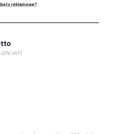
dżety reklamowe?
etto
(+23% VAT)