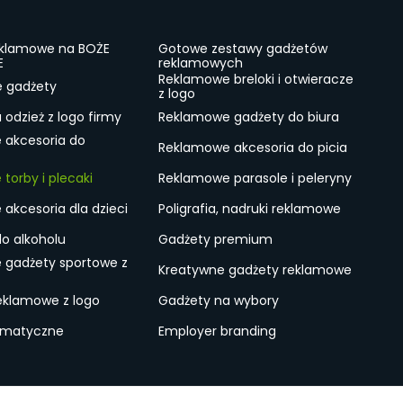
eklamowe na BOŻE
Gotowe zestawy gadżetów
E
reklamowych
Reklamowe breloki i otwieracze
e gadżety
z logo
odzież z logo firmy
Reklamowe gadżety do biura
 akcesoria do
Reklamowe akcesoria do picia
torby i plecaki
Reklamowe parasole i peleryny
akcesoria dla dzieci
Poligrafia, nadruki reklamowe
do alkoholu
Gadżety premium
 gadżety sportowe z
Kreatywne gadżety reklamowe
eklamowe z logo
Gadżety na wybory
ematyczne
Employer branding
ulamin
Lokalne Gadżety Reklamowe
Jak zamawiać?
S