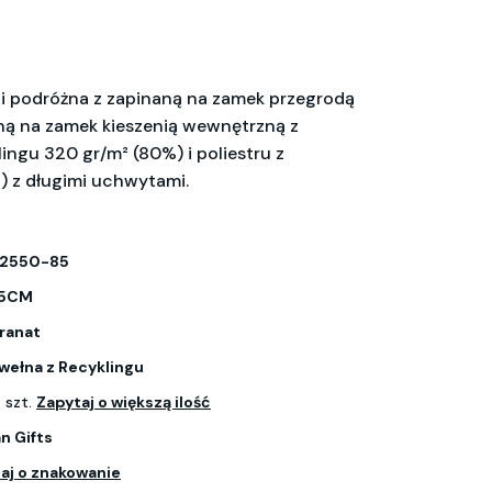
i podróżna z zapinaną na zamek przegrodą
ną na zamek kieszenią wewnętrzną z
ingu 320 gr/m² (80%) i poliestru z
) z długimi uchwytami.
2550-85
25CM
ranat
ełna z Recyklingu
 szt.
Zapytaj o większą ilość
n Gifts
aj o znakowanie