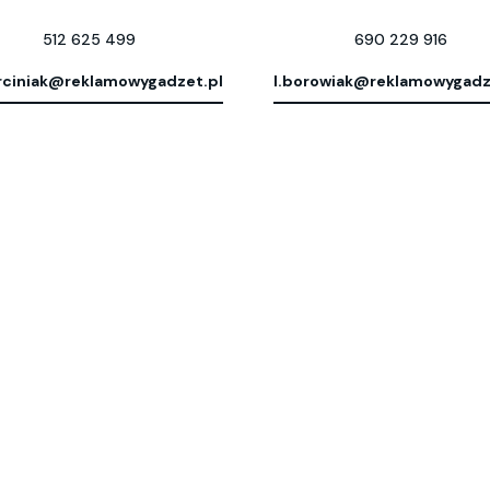
512 625 499
690 229 916
ciniak@reklamowygadzet.pl
l.borowiak@reklamowygadz