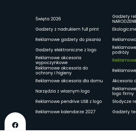
Gadżety r
Święta 2026
NARODZENI
Gadżety z nadrukiem full print
Ekologiczn
Reklamowe gadżety do pisania
Reklamowa 
Reklamowe
Gadżety elektroniczne z logo
podróży
Reklamowe akcesoria
Reklamowe 
wypoczynkowe
Reklamowe akcesoria do
Reklamowe 
ochrony i higieny
Reklamowe akcesoria dla domu
Akcesoria 
Reklamowe
Narzędzia z własnym logo
logo firmy
Reklamowe pendrive USB z logo
Słodycze r
Reklamowe kalendarze 2027
Gadżety t
O firmie
Dostawa
RODO
Kontakt
Reg