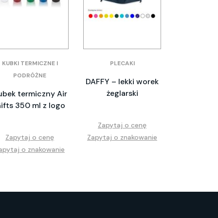
KUBKI TERMICZNE I
PLECAKI
PODRÓŻNE
DAFFY – lekki worek
żeglarski
ubek termiczny Air
ifts 350 ml z logo
Zapytaj o cenę
Zapytaj o cenę
Zapytaj o znakowanie
apytaj o znakowanie