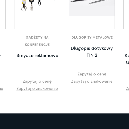
GADŻETY NA
DŁUGOPISY METALOWE
KONFERENCJE
Długopis dotykowy
TIN 2
y
Smycze reklamowe
K
G
Zapytaj o cenę
Zapytaj o cenę
Zapytaj o znakowanie
ie
Zapytaj o znakowanie
Z