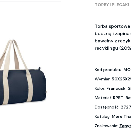
TORBY I PLECAKI
Torba sportowa 
boczną i zapina
bawełny z recykl
recyklingu (20%
Kod produktu:
MO
Wymiar:
50X25X
Kolor:
Francuski G
Materiał:
RPET-Baw
Dostępność: 2727
Katalog:
More Tha
Znakowanie:
Zapyt