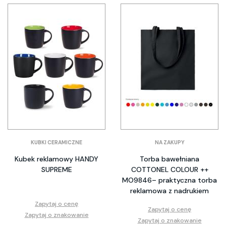
KUBKI CERAMICZNE
NA ZAKUPY
Kubek reklamowy HANDY
Torba bawełniana
SUPREME
COTTONEL COLOUR ++
MO9846– praktyczna torba
reklamowa z nadrukiem
Zapytaj o cenę
Zapytaj o cenę
Zapytaj o znakowanie
Zapytaj o znakowanie