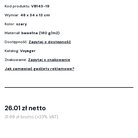
Kod produktu:
VB143-19
Wymiar:
48 x 34 x 13 cm
Kolor:
szary
Materiał:
bawełna (180 g/m2)
Dostępność:
Zapytaj o dostępność
Katalog:
Voyager
Znakowanie:
Zapytaj o znakowanie
Jak zamawiać gadżety reklamowe?
26.01 zł netto
31.99 zł brutto (+23% VAT)