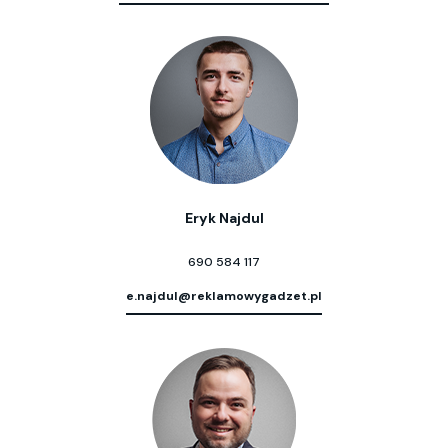
Eryk Najdul
690 584 117
e.najdul@reklamowygadzet.pl