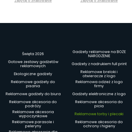
Zapytaj o znakowanie
Zapytaj o znakowanie
Gadżety reklamowe na BOŻE
Święta 2026
NARODZENIE
Gotowe zestawy gadżetów
Gadżety z nadrukiem full print
reklamowych
Reklamowe breloki i
Ekologiczne gadżety
otwieracze z logo
Reklamowe gadżety do
Reklamowa odzież z logo
pisania
firmy
Reklamowe gadżety do biura
Gadżety elektroniczne z logo
Reklamowe akcesoria do
Reklamowe akcesoria do
podróży
picia
Reklamowe akcesoria
Reklamowe torby i plecaki
wypoczynkowe
Reklamowe parasole i
Reklamowe akcesoria do
peleryny
ochrony i higieny
Reklamowe akcesoria dla