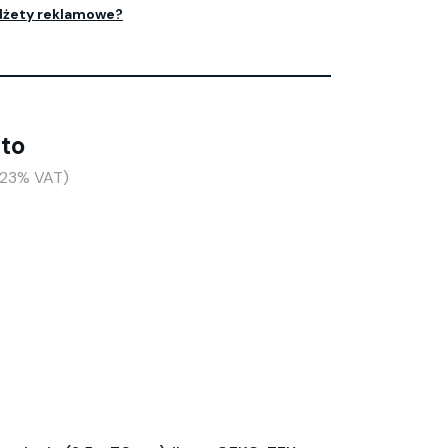
dżety reklamowe?
tto
(+23% VAT)