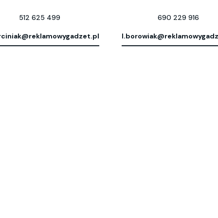
512 625 499
690 229 916
ciniak@reklamowygadzet.pl
l.borowiak@reklamowygadz