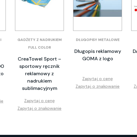
I
GADŻETY Z NADRUKIEM
DŁUGOPISY METALOWE
FULL COLOR
Długopis reklamowy
D
GOMA z logo
CreaTowel Sport –
00
sportowy ręcznik
go
reklamowy z
Zapytaj o cenę
nadrukiem
Zapytaj o znakowanie
Z
sublimacyjnym
Zapytaj o cenę
ie
Zapytaj o znakowanie