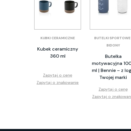
KUBKI CERAMICZNE
BUTELKI SPORTOWE 
BIDONY
Kubek ceramiczny
360 ml
Butelka
motywacyjna 10
ml | Bennie – z lo
Zapytaj o cenę
Twojej marki
Zapytaj o znakowanie
Zapytaj o cenę
Zapytaj o znakowan