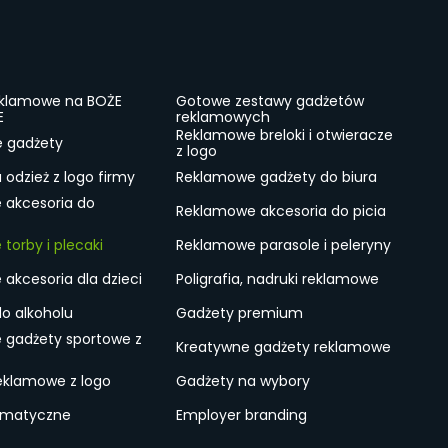
eklamowe na BOŻE
Gotowe zestawy gadżetów
E
reklamowych
Reklamowe breloki i otwieracze
e gadżety
z logo
odzież z logo firmy
Reklamowe gadżety do biura
 akcesoria do
Reklamowe akcesoria do picia
torby i plecaki
Reklamowe parasole i peleryny
akcesoria dla dzieci
Poligrafia, nadruki reklamowe
do alkoholu
Gadżety premium
 gadżety sportowe z
Kreatywne gadżety reklamowe
eklamowe z logo
Gadżety na wybory
ematyczne
Employer branding