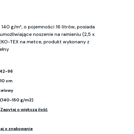
140 g/m², o pojemności 16 litrów, posiada
umożliwiające noszenie na ramieniu (2,5 x
OEKO-TEX na metce, produkt wykonany z
ełny
42-96
 10 cm
telowy
 (140-150 g/m2)
.
Zapytaj o większą ilość
aj o znakowanie