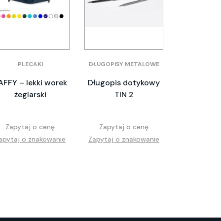
PLECAKI
DŁUGOPISY METALOWE
AFFY – lekki worek
Długopis dotykowy
żeglarski
TIN 2
Zapytaj o cenę
Zapytaj o cenę
apytaj o znakowanie
Zapytaj o znakowanie