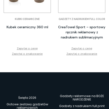
KUBKI CERAMICZNE
GADŻETY Z NADRUKIEM FULL COLOR
Kubek ceramiczny 360 ml
CreaTowel Sport – sportowy
ręcznik reklamowy z
nadrukiem sublimacyjnym
Zapytaj o cenę
Zapytaj o cenę
Zapytaj o znakowanie
Zapytaj o znakowanie
Gadżety reklamowe na BOŻE
Święta 2026
NARODZENIE
Gotowe zestawy gadżetów
Gadżety z nadrukiem full print
reklamowych