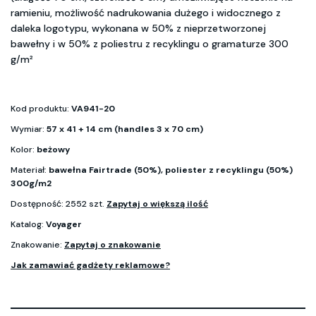
ramieniu, możliwość nadrukowania dużego i widocznego z
daleka logotypu, wykonana w 50% z nieprzetworzonej
bawełny i w 50% z poliestru z recyklingu o gramaturze 300
g/m²
Kod produktu:
VA941-20
Wymiar:
57 x 41 + 14 cm (handles 3 x 70 cm)
Kolor:
beżowy
Materiał:
bawełna Fairtrade (50%), poliester z recyklingu (50%)
300g/m2
Dostępność: 2552 szt.
Zapytaj o większą ilość
Katalog:
Voyager
Znakowanie:
Zapytaj o znakowanie
Jak zamawiać gadżety reklamowe?