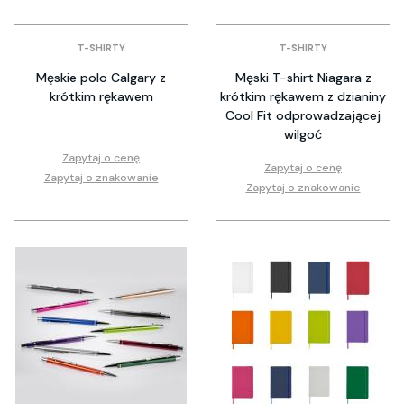
T-SHIRTY
T-SHIRTY
Męskie polo Calgary z
Męski T-shirt Niagara z
krótkim rękawem
krótkim rękawem z dzianiny
Cool Fit odprowadzającej
wilgoć
Zapytaj o cenę
Zapytaj o cenę
Zapytaj o znakowanie
Zapytaj o znakowanie