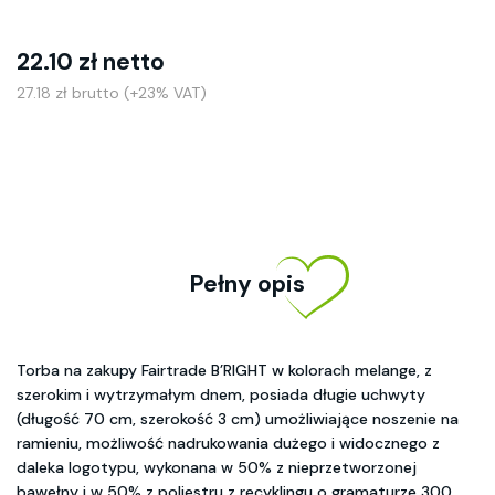
22.10 zł netto
27.18 zł brutto (+23% VAT)
Pełny opis
Torba na zakupy Fairtrade B’RIGHT w kolorach melange, z
szerokim i wytrzymałym dnem, posiada długie uchwyty
(długość 70 cm, szerokość 3 cm) umożliwiające noszenie na
ramieniu, możliwość nadrukowania dużego i widocznego z
daleka logotypu, wykonana w 50% z nieprzetworzonej
bawełny i w 50% z poliestru z recyklingu o gramaturze 300