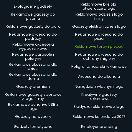
Reklamowe breloki i
Ekologiczne gadżety
otwieracze z logo
Reklamowe gadżety do
Reklamowa odzież z logo
pisania
firmy
Reklamowe gadżety do biura
Gadżety elektroniczne z logo
Reklamowe akcesoria do
Reklamowe akcesoria do
podróży
picia
Reklamowe akcesoria
Reklamowe torby i plecaki
wypoczynkowe
Reklamowe parasole i
Reklamowe akcesoria do
peleryny
ochrony i higieny
Reklamowe akcesoria dla
Poligrafia, nadruki reklamowe
dzieci
Reklamowe akcesoria dla
Akcesoria do alkoholu
domu
Gadżety premium
Narzędzia z własnym logo
Reklamowe gadżety sportowe
Kreatywne gadżety
z logo firmy
reklamowe
Reklamowe pendrive USB z
Słodycze reklamowe z logo
logo
Gadżety na wybory
Reklamowe kalendarze 2027
Gadżety tematyczne
Employer branding