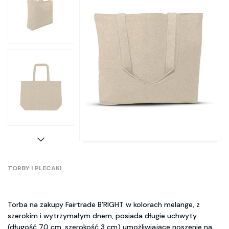
TORBY I PLECAKI
Torba na zakupy Fairtrade B’RIGHT w kolorach melange, z
szerokim i wytrzymałym dnem, posiada długie uchwyty
(długość 70 cm, szerokość 3 cm) umożliwiające noszenie na