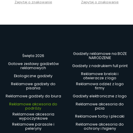
Zapytaj o znakowanie
Zapytaj o znakowanie
Gadżety reklamowe na BOŻE
Święta 2026
NARODZENIE
Gotowe zestawy gadżetów
Gadżety z nadrukiem full print
reklamowych
Reklamowe breloki i
Ekologiczne gadżety
otwieracze z logo
Reklamowe gadżety do
Reklamowa odzież z logo
pisania
firmy
Reklamowe gadżety do biura
Gadżety elektroniczne z logo
Reklamowe akcesoria do
Reklamowe akcesoria do
podróży
picia
Reklamowe akcesoria
Reklamowe torby i plecaki
wypoczynkowe
Reklamowe parasole i
Reklamowe akcesoria do
peleryny
ochrony i higieny