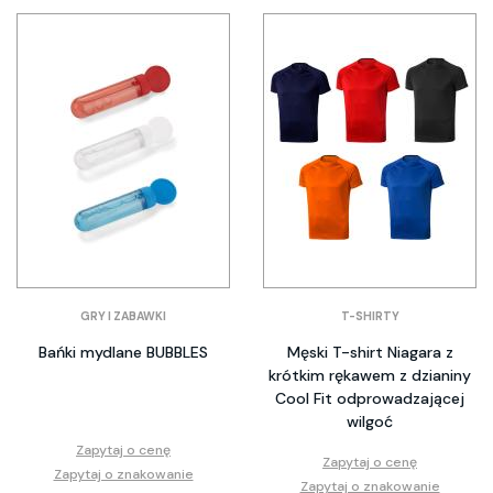
GRY I ZABAWKI
T-SHIRTY
Bańki mydlane BUBBLES
Męski T-shirt Niagara z
krótkim rękawem z dzianiny
Cool Fit odprowadzającej
wilgoć
Zapytaj o cenę
Zapytaj o cenę
Zapytaj o znakowanie
Zapytaj o znakowanie