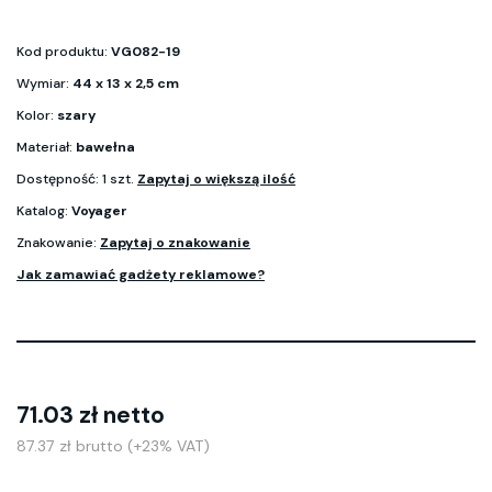
Kod produktu:
VG082-19
Wymiar:
44 x 13 x 2,5 cm
Kolor:
szary
Materiał:
bawełna
Dostępność: 1 szt.
Zapytaj o większą ilość
Katalog:
Voyager
Znakowanie:
Zapytaj o znakowanie
Jak zamawiać gadżety reklamowe?
71.03 zł netto
87.37 zł brutto (+23% VAT)