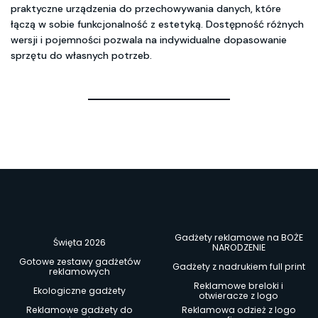
praktyczne urządzenia do przechowywania danych, które
łączą w sobie funkcjonalność z estetyką. Dostępność różnych
wersji i pojemności pozwala na indywidualne dopasowanie
sprzętu do własnych potrzeb.
Gadżety reklamowe na BOŻE
Święta 2026
NARODZENIE
Gotowe zestawy gadżetów
Gadżety z nadrukiem full print
reklamowych
Reklamowe breloki i
Ekologiczne gadżety
otwieracze z logo
Reklamowe gadżety do
Reklamowa odzież z logo