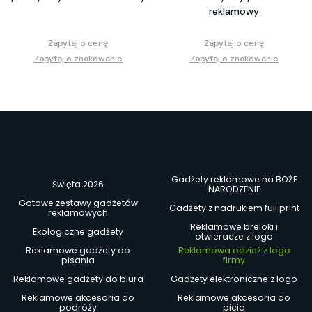
reklamowy
Zapytaj o cenę
Zapytaj o cenę
Zapytaj o znakowanie
Zapytaj o znakowanie
Gadżety reklamowe na BOŻE
Święta 2026
NARODZENIE
Gotowe zestawy gadżetów
Gadżety z nadrukiem full print
reklamowych
Reklamowe breloki i
Ekologiczne gadżety
otwieracze z logo
Reklamowe gadżety do
Reklamowa odzież z logo
pisania
firmy
Reklamowe gadżety do biura
Gadżety elektroniczne z logo
Reklamowe akcesoria do
Reklamowe akcesoria do
podróży
picia