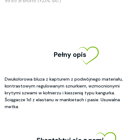
99.85 zł brutto (+23% VAT)
Pełny opis
Dwukolorowa bluza z kapturem z podwójnego materiału,
kontrastowym regulowanym sznurkiem, wzmocnionymi
krytymi szwami w kołnierzu i kieszenią typu kangurka.
Ściągacze 1x1 z elastanu w mankietach i pasie. Usuwalna
metka.