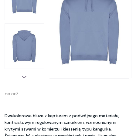
ODZIEŻ
Dwukolorowa bluza z kapturem z podwójnego materiału,
kontrastowym regulowanym sznurkiem, wzmocnionymi
krytymi szwami w kołnierzu i kieszenią typu kangurka.
Ściągacze 1x1 z elastanu w mankietach i pasie. Usuwalna