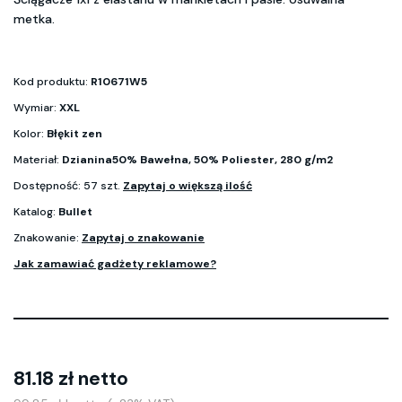
metka.
Kod produktu:
R10671W5
Wymiar:
XXL
Kolor:
Błękit zen
Materiał:
Dzianina50% Bawełna, 50% Poliester, 280 g/m2
Dostępność: 57 szt.
Zapytaj o większą ilość
Katalog:
Bullet
Znakowanie:
Zapytaj o znakowanie
Jak zamawiać gadżety reklamowe?
81.18 zł netto