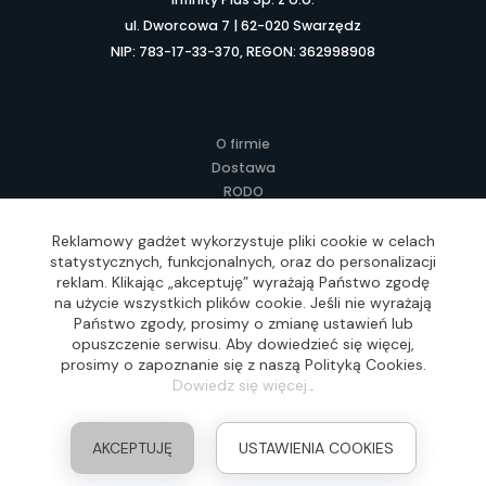
ul. Dworcowa 7 | 62-020 Swarzędz
NIP: 783-17-33-370, REGON: 362998908
O firmie
Dostawa
RODO
Kontakt
Regulamin
Reklamowy gadżet wykorzystuje pliki cookie w celach
statystycznych, funkcjonalnych, oraz do personalizacji
Lokalne Gadżety Reklamowe
reklam. Klikając „akceptuję” wyrażają Państwo zgodę
Jak zamawiać?
na użycie wszystkich plików cookie. Jeśli nie wyrażają
Słownik pojęć
Państwo zgody, prosimy o zmianę ustawień lub
FAQ
opuszczenie serwisu. Aby dowiedzieć się więcej,
prosimy o zapoznanie się z naszą Polityką Cookies.
Dowiedz się więcej.
.
Realizacja: Idea4Me.pl, Wszelkie prawa zastrzeżone
AKCEPTUJĘ
USTAWIENIA COOKIES