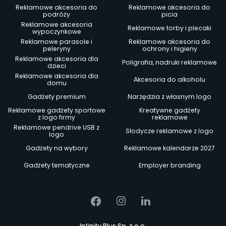
Reklamowe akcesoria do
Reklamowe akcesoria do
podróży
picia
Reklamowe akcesoria
Reklamowe torby i plecaki
wypoczynkowe
Reklamowe parasole i
Reklamowe akcesoria do
peleryny
ochrony i higieny
Reklamowe akcesoria dla
Poligrafia, nadruki reklamowe
dzieci
Reklamowe akcesoria dla
Akcesoria do alkoholu
domu
Gadżety premium
Narzędzia z własnym logo
Reklamowe gadżety sportowe
Kreatywne gadżety
z logo firmy
reklamowe
Reklamowe pendrive USB z
Słodycze reklamowe z logo
logo
Gadżety na wybory
Reklamowe kalendarze 2027
Gadżety tematyczne
Employer branding
Infinity Plus Sp. z o.o.