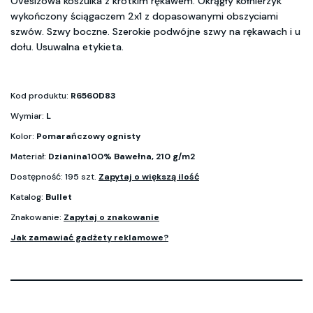
Ovesizowa koszulka z krótkim rękawem. Okrągły kołnierzyk
wykończony ściągaczem 2x1 z dopasowanymi obszyciami
szwów. Szwy boczne. Szerokie podwójne szwy na rękawach i u
dołu. Usuwalna etykieta.
Kod produktu:
R6560D83
Wymiar:
L
Kolor:
Pomarańczowy ognisty
Materiał:
Dzianina100% Bawełna, 210 g/m2
Dostępność: 195 szt.
Zapytaj o większą ilość
Katalog:
Bullet
Znakowanie:
Zapytaj o znakowanie
Jak zamawiać gadżety reklamowe?