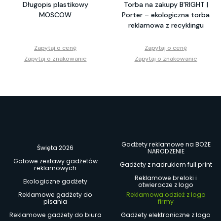
Długopis plastikowy
Torba na zakupy B'RIGHT |
MOSCOW
Porter – ekologiczna torba
reklamowa z recyklingu
Zapytaj o cenę
Zapytaj o cenę
Zapytaj o znakowanie
Zapytaj o znakowanie
Gadżety reklamowe na BOŻE
Święta 2026
NARODZENIE
Gotowe zestawy gadżetów
Gadżety z nadrukiem full print
reklamowych
Reklamowe breloki i
Ekologiczne gadżety
otwieracze z logo
Reklamowe gadżety do
Reklamowa odzież z logo
pisania
firmy
Reklamowe gadżety do biura
Gadżety elektroniczne z logo