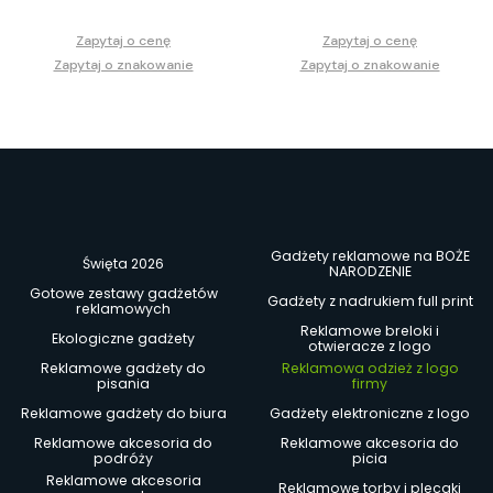
Zapytaj o cenę
Zapytaj o cenę
Zapytaj o znakowanie
Zapytaj o znakowanie
Gadżety reklamowe na BOŻE
Święta 2026
NARODZENIE
Gotowe zestawy gadżetów
Gadżety z nadrukiem full print
reklamowych
Reklamowe breloki i
Ekologiczne gadżety
otwieracze z logo
Reklamowe gadżety do
Reklamowa odzież z logo
pisania
firmy
Reklamowe gadżety do biura
Gadżety elektroniczne z logo
Reklamowe akcesoria do
Reklamowe akcesoria do
podróży
picia
Reklamowe akcesoria
Reklamowe torby i plecaki