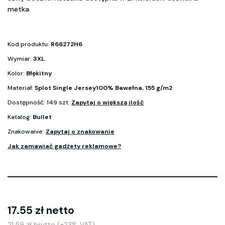
metka.
Kod produktu:
R66272H6
Wymiar:
3XL
Kolor:
Błękitny
Materiał:
Splot Single Jersey100% Bawełna, 155 g/m2
Dostępność: 149 szt.
Zapytaj o większą ilość
Katalog:
Bullet
Znakowanie:
Zapytaj o znakowanie
Jak zamawiać gadżety reklamowe?
17.55 zł netto
21.59 zł brutto (+23% VAT)