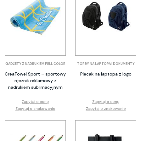
GADŻETY Z NADRUKIEM FULL COLOR
TORBY NA LAPTOPA I DOKUMENTY
CreaTowel Sport – sportowy
Plecak na laptopa z logo
ręcznik reklamowy z
nadrukiem sublimacyjnym
Zapytaj o cenę
Zapytaj o cenę
Zapytaj o znakowanie
Zapytaj o znakowanie