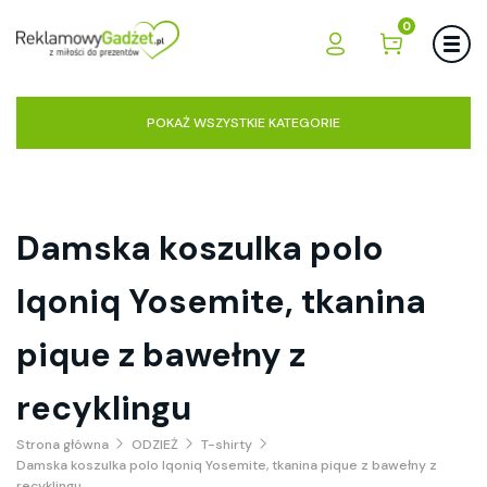
0
POKAŻ WSZYSTKIE KATEGORIE
Damska koszulka polo
Iqoniq Yosemite, tkanina
pique z bawełny z
recyklingu
Strona główna
ODZIEŻ
T-shirty
Damska koszulka polo Iqoniq Yosemite, tkanina pique z bawełny z
recyklingu