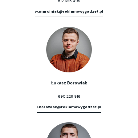
512 625 499
w.marciniak@reklamowygadzet.pl
Łukasz Borowiak
690 229 916
l.borowiak@reklamowygadzet.pl