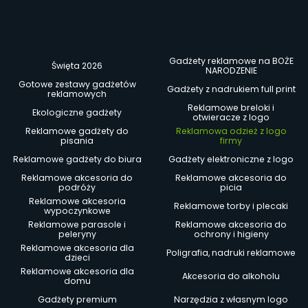
Gadżety reklamowe na BOŻE
Święta 2026
NARODZENIE
Gotowe zestawy gadżetów
Gadżety z nadrukiem full print
reklamowych
Reklamowe breloki i
Ekologiczne gadżety
otwieracze z logo
Reklamowe gadżety do
Reklamowa odzież z logo
pisania
firmy
Reklamowe gadżety do biura
Gadżety elektroniczne z logo
Reklamowe akcesoria do
Reklamowe akcesoria do
podróży
picia
Reklamowe akcesoria
Reklamowe torby i plecaki
wypoczynkowe
Reklamowe parasole i
Reklamowe akcesoria do
peleryny
ochrony i higieny
Reklamowe akcesoria dla
Poligrafia, nadruki reklamowe
dzieci
Reklamowe akcesoria dla
Akcesoria do alkoholu
domu
Gadżety premium
Narzędzia z własnym logo