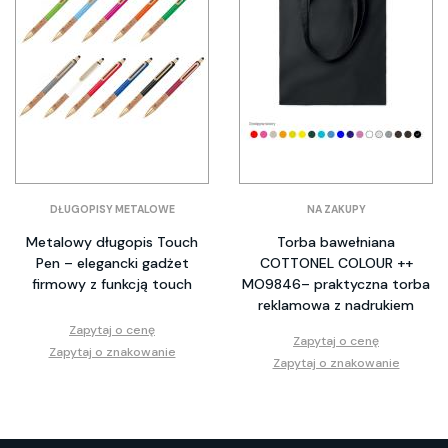
DŁUGOPISY METALOWE
NA ZAKUPY
Metalowy długopis Touch
Torba bawełniana
Pen – elegancki gadżet
COTTONEL COLOUR ++
firmowy z funkcją touch
MO9846– praktyczna torba
reklamowa z nadrukiem
Zapytaj o cenę
Zapytaj o cenę
Zapytaj o znakowanie
Zapytaj o znakowanie