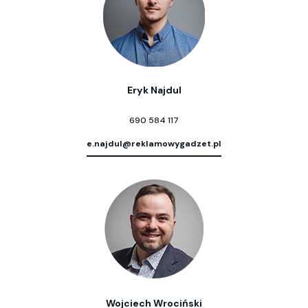
Eryk Najdul
690 584 117
e.najdul@reklamowygadzet.pl
Wojciech Wrociński