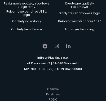
Reklamowe gadżety sportowe
Kreatywne gadżety
z logo firmy
reklamowe
Reklamowe pendrive USB z
Słodycze reklamowe z logo
logo
Gadżety na wybory
Reklamowe kalendarze 2027
Gadżety tematyczne
Employer branding
Infinity Plus Sp. z o.o.
ul. Dworcowa 7 | 62-020 Swarzędz
NIP: 783-17-33-370, REGON: 362998908
O firmie
Dostawa
RODO
Kontakt