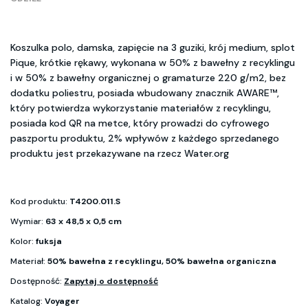
Koszulka polo, damska, zapięcie na 3 guziki, krój medium, splot
Pique, krótkie rękawy, wykonana w 50% z bawełny z recyklingu
i w 50% z bawełny organicznej o gramaturze 220 g/m2, bez
dodatku poliestru, posiada wbudowany znacznik AWARE™,
który potwierdza wykorzystanie materiałów z recyklingu,
posiada kod QR na metce, który prowadzi do cyfrowego
paszportu produktu, 2% wpływów z każdego sprzedanego
produktu jest przekazywane na rzecz Water.org
Kod produktu:
T4200.011.S
Wymiar:
63 x 48,5 x 0,5 cm
Kolor:
fuksja
Materiał:
50% bawełna z recyklingu, 50% bawełna organiczna
Dostępność:
Zapytaj o dostępność
Katalog:
Voyager