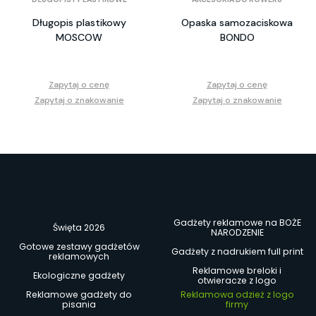
Długopis plastikowy
Opaska samozaciskowa
MOSCOW
BONDO
Zapytaj o cenę
Zapytaj o cenę
Zapytaj o znakowanie
Zapytaj o znakowanie
Gadżety reklamowe na BOŻE
Święta 2026
NARODZENIE
Gotowe zestawy gadżetów
Gadżety z nadrukiem full print
reklamowych
Reklamowe breloki i
Ekologiczne gadżety
otwieracze z logo
Reklamowe gadżety do
Reklamowa odzież z logo
pisania
firmy