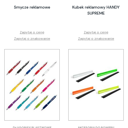
Smycze reklamowe
Kubek reklamowy HANDY
SUPREME
Zapytaj o cenę
Zapytaj o cenę
Zapytaj o znakowanie
Zapytaj o znakowanie
DŁUGOPISY PLASTIKOWE
AKCESORIA DO ROWERU