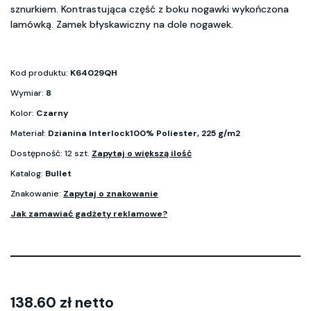
sznurkiem. Kontrastująca część z boku nogawki wykończona
lamówką. Zamek błyskawiczny na dole nogawek.
Kod produktu:
K64029QH
Wymiar:
8
Kolor:
Czarny
Materiał:
Dzianina Interlock100% Poliester, 225 g/m2
Dostępność: 12 szt.
Zapytaj o większą ilość
Katalog:
Bullet
Znakowanie:
Zapytaj o znakowanie
Jak zamawiać gadżety reklamowe?
138.60 zł netto