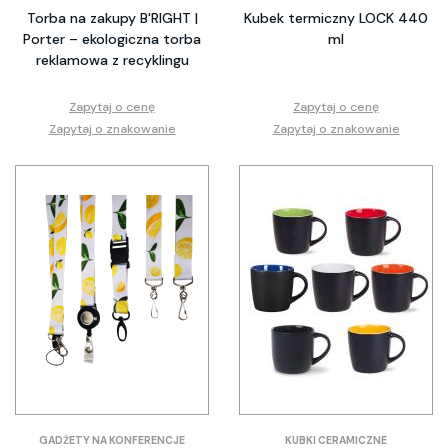
Torba na zakupy B'RIGHT |
Kubek termiczny LOCK 440
Porter – ekologiczna torba
ml
reklamowa z recyklingu
Zapytaj o cenę
Zapytaj o cenę
Zapytaj o znakowanie
Zapytaj o znakowanie
GADŻETY NA KONFERENCJE
KUBKI CERAMICZNE