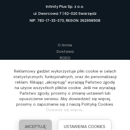
Infinity Plus Sp. z o.o.
ul. Dworcowa 7 | 62-020 Swarzędz
NIP: 783-17-33-370, REGON: 362998908
O firmie
Dostawa
RODO
Kontakt
Regulamin
Reklamowy gadżet wykorzystuje pliki cookie w celach
statystycznych, funkcjonalnych, oraz do personalizacji
Lokalne Gadżety Reklamowe
reklam. Klikając „akceptuję” wyrażają Państwo zgodę
Jak zamawiać?
na użycie wszystkich plików cookie. Jeśli nie wyrażają
Słownik pojęć
Państwo zgody, prosimy o zmianę ustawień lub
FAQ
opuszczenie serwisu. Aby dowiedzieć się więcej,
prosimy o zapoznanie się z naszą Polityką Cookies.
Dowiedz się więcej.
.
Realizacja: Idea4Me.pl, Wszelkie prawa zastrzeżone
AKCEPTUJĘ
USTAWIENIA COOKIES