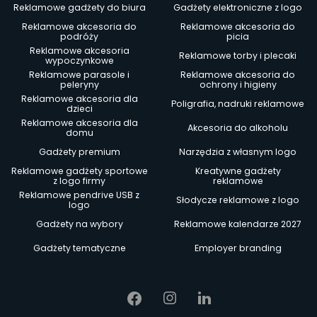
Reklamowe gadżety do biura
Gadżety elektroniczne z logo
Reklamowe akcesoria do
Reklamowe akcesoria do
podróży
picia
Reklamowe akcesoria
Reklamowe torby i plecaki
wypoczynkowe
Reklamowe parasole i
Reklamowe akcesoria do
peleryny
ochrony i higieny
Reklamowe akcesoria dla
Poligrafia, nadruki reklamowe
dzieci
Reklamowe akcesoria dla
Akcesoria do alkoholu
domu
Gadżety premium
Narzędzia z własnym logo
Reklamowe gadżety sportowe
Kreatywne gadżety
z logo firmy
reklamowe
Reklamowe pendrive USB z
Słodycze reklamowe z logo
logo
Gadżety na wybory
Reklamowe kalendarze 2027
Gadżety tematyczne
Employer branding