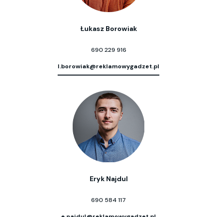
Łukasz Borowiak
690 229 916
l.borowiak@reklamowygadzet.pl
Eryk Najdul
690 584 117
e.najdul@reklamowygadzet.pl