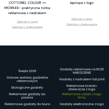
COTTONEL COLOUR ++
laptopa z logo
MO9846– praktyczna torba
reklamowa z nadrukiem
Zapytaj o cenę
Zapytaj o cenę
Zapytaj o znakowanie
Zapytaj o znakowanie
Gadżety reklamowe na BOŻE
Święta 2026
NARODZENIE
Gotowe zestawy gadżetów
Gadżety z nadrukiem full print
reklamowych
Reklamowe breloki i
Ekologiczne gadżety
otwieracze z logo
Reklamowe gadżety do
Reklamowa odzież z logo
pisania
firmy
Reklamowe gadżety do biura
Gadżety elektroniczne z logo