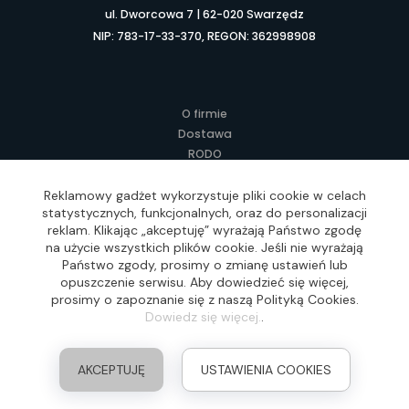
ul. Dworcowa 7 | 62-020 Swarzędz
NIP: 783-17-33-370, REGON: 362998908
O firmie
Dostawa
RODO
Kontakt
Regulamin
Reklamowy gadżet wykorzystuje pliki cookie w celach
statystycznych, funkcjonalnych, oraz do personalizacji
Lokalne Gadżety Reklamowe
reklam. Klikając „akceptuję” wyrażają Państwo zgodę
Jak zamawiać?
na użycie wszystkich plików cookie. Jeśli nie wyrażają
Słownik pojęć
Państwo zgody, prosimy o zmianę ustawień lub
FAQ
opuszczenie serwisu. Aby dowiedzieć się więcej,
prosimy o zapoznanie się z naszą Polityką Cookies.
Dowiedz się więcej.
.
Realizacja: Idea4Me.pl, Wszelkie prawa zastrzeżone
AKCEPTUJĘ
USTAWIENIA COOKIES