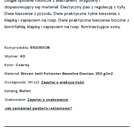
Długie spodnie robocze z elastanem. Wygodny i
dopasowujący się materiał. Elastyczny pas z regulacją z tyłu.
Dwie kieszenie z przodu. Dwie praktyczne tylne kieszenie z
klapką i zapięciem na rzep. Dwie praktyczne kieszenie boczne z
kontrfałdą, klapką i zapięciem na rzep. Kontrastujące szwy.
Kod produktu:
R92053OB
Wymiar:
40
Kolor:
Czarny
Materiał:
Woven twill Poliester Bawełna Elastan, 250 g/m2
Dostępność: 191 szt.
Zapytaj o większą ilość
Katalog:
Bullet
Znakowanie:
Zapytaj o znakowanie
Jak zamawiać gadżety reklamowe?