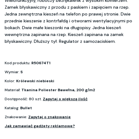
Wielofunkcyjny, roboczy bezrękawnik z wysokim kołnierzem.
Zamek błyskawiczny z przodu z paskiem i zapięciem na rzep.
Jedna zewnętrzna kieszeń na telefon po prawej stronie. Dwie
przednie kieszenie z kontrfałdą i otworami wentylacyjnymi po
bokach. Dwie małe kieszonki na długopisy. Jedna kieszeń
wewnętrzna zapinana na rzep. Kieszeń zapinana na zamek
błyskawiczny. Dłuższy tył. Regulator z samozaciskiem.
Kod produktu:
R50674T1
Wymiar:
S
Kolor:
Królewski niebieski
Materiał:
Tkanina Poliester Bawełna, 200 g/m2
Dostępność: 80 szt.
Zapytaj o większą ilość
Katalog:
Bullet
Znakowanie:
Zapytaj o znakowanie
Jak zamawiać gadżety reklamowe?