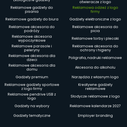
otwieracze z logo
Reklamowe gadżety do
Reklamowa odzież z logo
pisania
firmy
Reklamowe gadżety do biura
Gadżety elektroniczne z logo
Reklamowe akcesoria do
Reklamowe akcesoria do
podróży
picia
Reklamowe akcesoria
Reklamowe torby i plecaki
wypoczynkowe
Reklamowe parasole i
Reklamowe akcesoria do
peleryny
ochrony i higieny
Reklamowe akcesoria dla
Poligrafia, nadruki reklamowe
dzieci
Reklamowe akcesoria dla
Akcesoria do alkoholu
domu
Gadżety premium
Narzędzia z własnym logo
Reklamowe gadżety sportowe
Kreatywne gadżety
z logo firmy
reklamowe
Reklamowe pendrive USB z
Słodycze reklamowe z logo
logo
Gadżety na wybory
Reklamowe kalendarze 2027
Gadżety tematyczne
Employer branding