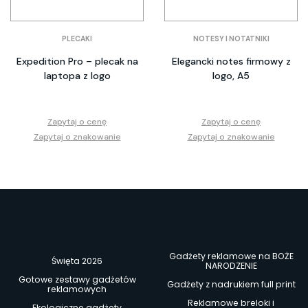
PLECAKI
NOTESY I NOTATNIKI
Expedition Pro – plecak na
Elegancki notes firmowy z
laptopa z logo
logo, A5
Zapytaj o cenę
Zapytaj o cenę
Zapytaj o znakowanie
Zapytaj o znakowanie
Gadżety reklamowe na BOŻE
Święta 2026
NARODZENIE
Gotowe zestawy gadżetów
Gadżety z nadrukiem full print
reklamowych
Reklamowe breloki i
Ekologiczne gadżety