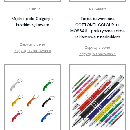
T-SHIRTY
NA ZAKUPY
Męskie polo Calgary z
Torba bawełniana
krótkim rękawem
COTTONEL COLOUR ++
MO9846– praktyczna torba
reklamowa z nadrukiem
Zapytaj o cenę
Zapytaj o cenę
Zapytaj o znakowanie
Zapytaj o znakowanie