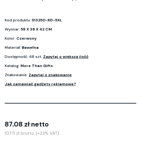
Kod produktu:
S13250-RD-5XL
Wymiar:
58 X 38 X 42 CM
Kolor:
Czerwony
Materiał:
Bawełna
Dostępność: 68 szt.
Zapytaj o większą ilość
Katalog:
More Than Gifts
Znakowanie:
Zapytaj o znakowanie
Jak zamawiać gadżety reklamowe?
87.08 zł netto
107.11 zł brutto (+23% VAT)