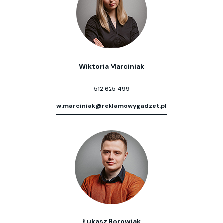
Wiktoria Marciniak
512 625 499
w.marciniak@reklamowygadzet.pl
Łukasz Borowiak