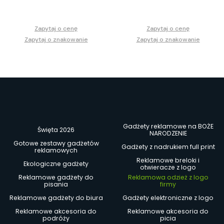
Zapytaj o cenę
Zapytaj o cenę
Zapytaj o znakowanie
Zapytaj o znakowanie
Gadżety reklamowe na BOŻE
Święta 2026
NARODZENIE
Gotowe zestawy gadżetów
Gadżety z nadrukiem full print
reklamowych
Reklamowe breloki i
Ekologiczne gadżety
otwieracze z logo
Reklamowe gadżety do
Reklamowa odzież z logo
pisania
firmy
Reklamowe gadżety do biura
Gadżety elektroniczne z logo
Reklamowe akcesoria do
Reklamowe akcesoria do
podróży
picia