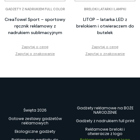
GADŻETY Z NADRUKIEM FULL COLOR
BRELOKI LATARKI I LAMPKI
CreaTowel Sport – sportowy
LITOP – latarka LED z
ręcznik reklamowy z
brelokiem i otwieraczem do
nadrukiem sublimacyjnym
butelek
Zapytaj o cenę
Zapytaj o cenę
Zapytaj o znakowanie
Zapytaj o znakowanie
Gadżety reklamowe na BOŻE
Święta 2026
NARODZENIE
Gotowe zestawy gadżetów
Gadżety z nadrukiem full print
reklamowych
Reklamowe breloki i
Ekologiczne gadżety
otwieracze z logo
Reklamowe gadżety do
Reklamowa odzież z logo