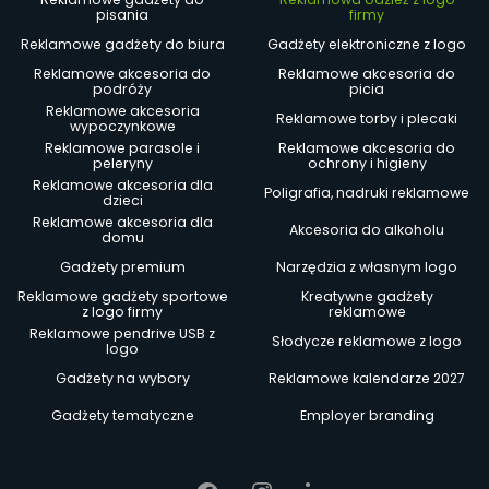
pisania
firmy
Reklamowe gadżety do biura
Gadżety elektroniczne z logo
Reklamowe akcesoria do
Reklamowe akcesoria do
podróży
picia
Reklamowe akcesoria
Reklamowe torby i plecaki
wypoczynkowe
Reklamowe parasole i
Reklamowe akcesoria do
peleryny
ochrony i higieny
Reklamowe akcesoria dla
Poligrafia, nadruki reklamowe
dzieci
Reklamowe akcesoria dla
Akcesoria do alkoholu
domu
Gadżety premium
Narzędzia z własnym logo
Reklamowe gadżety sportowe
Kreatywne gadżety
z logo firmy
reklamowe
Reklamowe pendrive USB z
Słodycze reklamowe z logo
logo
Gadżety na wybory
Reklamowe kalendarze 2027
Gadżety tematyczne
Employer branding