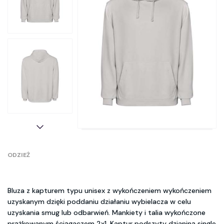
ODZIEŻ
Bluza z kapturem typu unisex z wykończeniem wykończeniem
uzyskanym dzięki poddaniu działaniu wybielacza w celu
uzyskania smug lub odbarwień. Mankiety i talia wykończone
prążkowanym ściągaczem 2x1. Kaptur podszyty dzianiną single