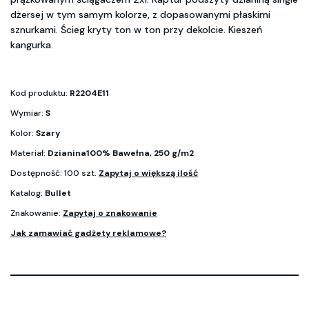
dżersej w tym samym kolorze, z dopasowanymi płaskimi
sznurkami. Ścieg kryty ton w ton przy dekolcie. Kieszeń
kangurka.
Kod produktu:
R2204E11
Wymiar:
S
Kolor:
Szary
Materiał:
Dzianina100% Bawełna, 250 g/m2
Dostępność: 100 szt.
Zapytaj o większą ilość
Katalog:
Bullet
Znakowanie:
Zapytaj o znakowanie
Jak zamawiać gadżety reklamowe?