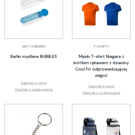
GRY I ZABAWKI
T-SHIRTY
Bańki mydlane BUBBLES
Męski T-shirt Niagara z
krótkim rękawem z dzianiny
Cool Fit odprowadzającej
wilgoć
Zapytaj o cenę
Zapytaj o cenę
Zapytaj o znakowanie
Zapytaj o znakowanie