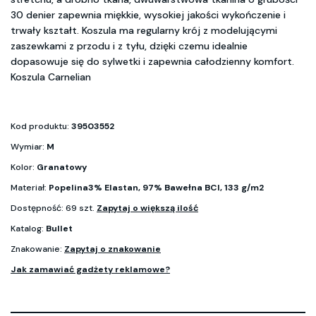
30 denier zapewnia miękkie, wysokiej jakości wykończenie i
trwały kształt. Koszula ma regularny krój z modelującymi
zaszewkami z przodu i z tyłu, dzięki czemu idealnie
dopasowuje się do sylwetki i zapewnia całodzienny komfort.
Koszula Carnelian
Kod produktu:
39503552
Wymiar:
M
Kolor:
Granatowy
Materiał:
Popelina3% Elastan, 97% Bawełna BCI, 133 g/m2
Dostępność: 69 szt.
Zapytaj o większą ilość
Katalog:
Bullet
Znakowanie:
Zapytaj o znakowanie
Jak zamawiać gadżety reklamowe?