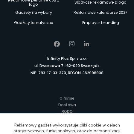
Reklamowe pendrive USB z
Słodycze reklamowe z logo
logo
Gadżety na wybory
Reklamowe kalendarze 2027
Gadżety tematyczne
Employer branding
Infinity Plus Sp. z o.o.
ul. Dworcowa 7 | 62-020 Swarzędz
NIP: 783-17-33-370, REGON: 362998908
O firmie
Dostawa
RODO
Kontakt
Regulamin
Reklamowy gadżet wykorzystuje pliki cookie w celach
statystycznych, funkcjonalnych, oraz do personalizacji
Lokalne Gadżety Reklamowe