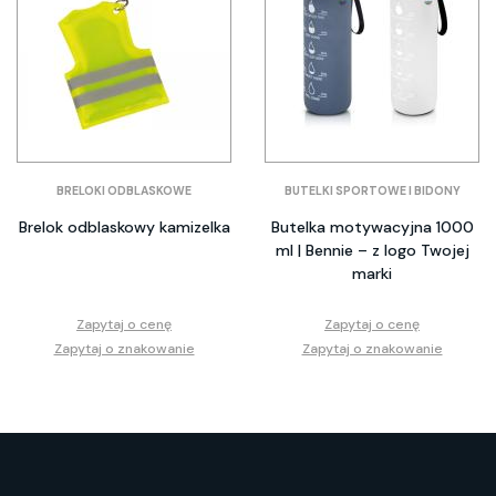
BRELOKI ODBLASKOWE
BUTELKI SPORTOWE I BIDONY
Brelok odblaskowy kamizelka
Butelka motywacyjna 1000
ml | Bennie – z logo Twojej
marki
Zapytaj o cenę
Zapytaj o cenę
Zapytaj o znakowanie
Zapytaj o znakowanie