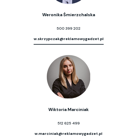
Weronika Śmierzchalska
500 399 202
w.skrzypczak@reklamowygadzet.pl
Wiktoria Marciniak
512 625 499
w.marciniak@reklamowygadzet.pl