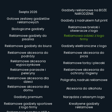
Gadżety reklamowe na BOŻE
Święta 2026
NARODZENIE
Gotowe zestawy gadżetów
Gadżety z nadrukiem full print
reklamowych
Reklamowe breloki i
Ekologiczne gadżety
otwieracze z logo
Reklamowe gadżety do
Reklamowa odzież z logo
pisania
firmy
Reklamowe gadżety do biura
Gadżety elektroniczne z logo
Reklamowe akcesoria do
Reklamowe akcesoria do
podróży
picia
Reklamowe akcesoria
Reklamowe torby i plecaki
wypoczynkowe
Reklamowe parasole i
Reklamowe akcesoria do
peleryny
ochrony i higieny
Reklamowe akcesoria dla
Poligrafia, nadruki reklamowe
dzieci
Reklamowe akcesoria dla
Akcesoria do alkoholu
domu
Gadżety premium
Narzędzia z własnym logo
Reklamowe gadżety sportowe
Kreatywne gadżety
z logo firmy
reklamowe