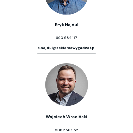
Eryk Najdul
690 584 117
e.najdul@reklamowygadzet.pl
Wojciech Wrociński
508 556 952