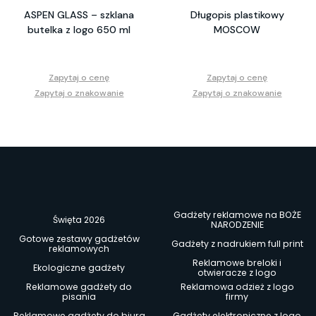
ASPEN GLASS – szklana
Długopis plastikowy
butelka z logo 650 ml
MOSCOW
Zapytaj o cenę
Zapytaj o cenę
Zapytaj o znakowanie
Zapytaj o znakowanie
Gadżety reklamowe na BOŻE
Święta 2026
NARODZENIE
Gotowe zestawy gadżetów
Gadżety z nadrukiem full print
reklamowych
Reklamowe breloki i
Ekologiczne gadżety
otwieracze z logo
Reklamowe gadżety do
Reklamowa odzież z logo
pisania
firmy
Reklamowe gadżety do biura
Gadżety elektroniczne z logo