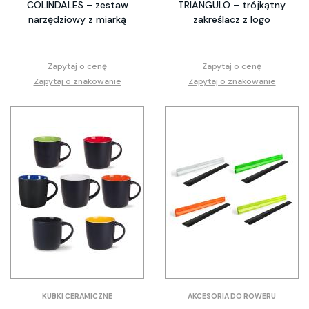
COLINDALES – zestaw
TRIANGULO – trójkątny
narzędziowy z miarką
zakreślacz z logo
Zapytaj o cenę
Zapytaj o cenę
Zapytaj o znakowanie
Zapytaj o znakowanie
KUBKI CERAMICZNE
AKCESORIA DO ROWERU