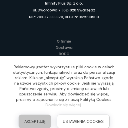
Infinity Plus Sp. z o.o.
ul. Dworcowa 7 | 62-020 Swarzędz
NIP: 783-17-33-370, REGON: 362998908
O firmie
Dostawa
RODO
Kontakt
Regulamin
Reklamowy gadżet wykorzystuje pliki cookie w celach
statystycznych, funkcjonalnych, oraz do personalizacji
Lokalne Gadżety Reklamowe
reklam. Klikając „akceptuję” wyrażają Państwo zgodę
Jak zamawiać?
na użycie wszystkich plików cookie. Jeśli nie wyrażają
Słownik pojęć
Państwo zgody, prosimy o zmianę ustawień lub
FAQ
opuszczenie serwisu. Aby dowiedzieć się więcej,
prosimy o zapoznanie się z naszą Polityką Cookies.
Dowiedz się więcej.
.
Realizacja: Idea4Me.pl, Wszelkie prawa zastrzeżone
AKCEPTUJĘ
USTAWIENIA COOKIES