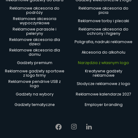
Reklamowe akcesoria do
Reklamowe akcesoria do
podróży
picia
Reklamowe akcesoria
Reklamowe torby i plecaki
wypoczynkowe
Reklamowe parasole i
Reklamowe akcesoria do
peleryny
ochrony i higieny
Reklamowe akcesoria dla
Poligrafia, nadruki reklamowe
dzieci
Reklamowe akcesoria dla
Akcesoria do alkoholu
domu
Gadżety premium
Narzędzia z własnym logo
Reklamowe gadżety sportowe
Kreatywne gadżety
z logo firmy
reklamowe
Reklamowe pendrive USB z
Słodycze reklamowe z logo
logo
Gadżety na wybory
Reklamowe kalendarze 2027
Gadżety tematyczne
Employer branding