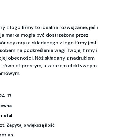
y z logo firmy to idealne rozwiązanie, jeśli
ja marka mogła być dostrzeżona przez
ór scyzoryka składanego z logo firmy jest
obem na podkreślenie wagi Twojej firmy i
jej obecności. Nóż składany z nadrukiem
t również prostym, a zarazem efektywnym
lamowym.
24-17
rewna
 metal
szt.
Zapytaj o większą ilość
ection