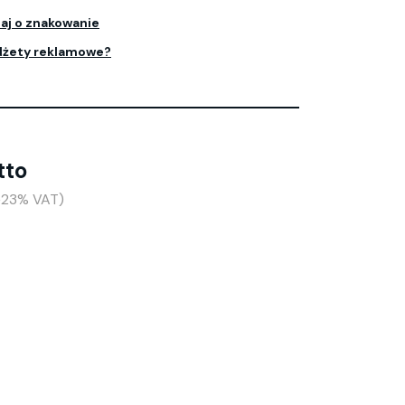
aj o znakowanie
dżety reklamowe?
tto
(+23% VAT)