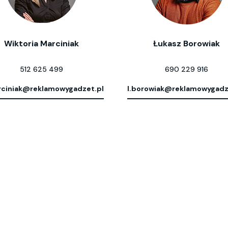
Wiktoria Marciniak
Łukasz Borowiak
512 625 499
690 229 916
ciniak@reklamowygadzet.pl
l.borowiak@reklamowygadz