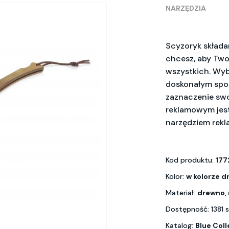
NARZĘDZIA
Scyzoryk składan
chcesz, aby Two
wszystkich. Wyb
doskonałym spos
zaznaczenie swo
reklamowym jes
narzędziem rek
Kod produktu:
177
Kolor:
w kolorze d
Materiał:
drewno,
Dostępność: 1381 
Katalog:
Blue Coll