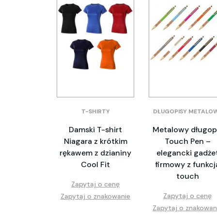
T-SHIRTY
DŁUGOPISY METALO
Damski T-shirt
Metalowy długop
Niagara z krótkim
Touch Pen –
rękawem z dzianiny
elegancki gadże
Cool Fit
firmowy z funkcj
touch
Zapytaj o cenę
Zapytaj o cenę
Zapytaj o znakowanie
Zapytaj o znakowan