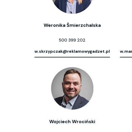
Weronika Śmierzchalska
500 399 202
w.skrzypczak@reklamowygadzet.pl
w.mar
Wojciech Wrociński