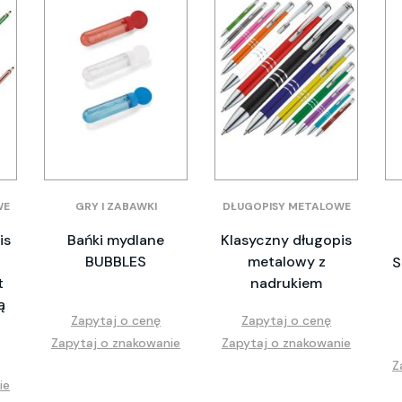
WE
GRY I ZABAWKI
DŁUGOPISY METALOWE
is
Bańki mydlane
Klasyczny długopis
BUBBLES
metalowy z
S
t
nadrukiem
ą
Zapytaj o cenę
Zapytaj o cenę
Zapytaj o znakowanie
Zapytaj o znakowanie
Z
ie