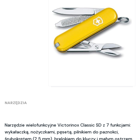
NARZĘDZIA
Narzędzie wielofunkcyjne Victorinox Classic SD z 7 funkcjami:
wykałaczką, nożyczkami, pęsetą, pilnikiem do paznokci,
śrubokrętem (2,5 mm), brelokiem do kluczy i małym ostrzem,