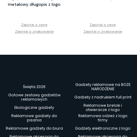
metalowy długopis z logo
Zapytaj o cenę
Zapytaj o cenę
Zapytaj o znakowanie
Zapytaj o znakowanie
Gadżety reklamowe na BOŻE
Święta 2026
NARODZENIE
Gotowe zestawy gadżetów
Gadżety z nadrukiem full print
reklamowych
Reklamowe breloki i
Ekologiczne gadżety
otwieracze z logo
Reklamowe gadżety do
Reklamowa odzież z logo
pisania
firmy
Reklamowe gadżety do biura
Gadżety elektroniczne z logo
Reklamowe akcesoria do
Reklamowe akcesoria do