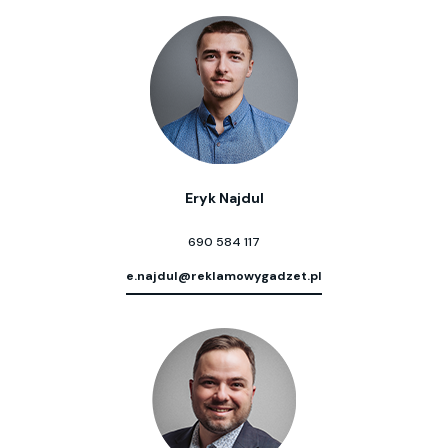
Eryk Najdul
690 584 117
e.najdul@reklamowygadzet.pl