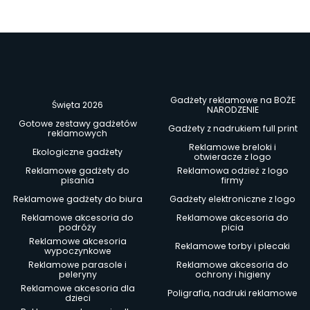
Gadżety reklamowe na BOŻE
Święta 2026
NARODZENIE
Gotowe zestawy gadżetów
Gadżety z nadrukiem full print
reklamowych
Reklamowe breloki i
Ekologiczne gadżety
otwieracze z logo
Reklamowe gadżety do
Reklamowa odzież z logo
pisania
firmy
Reklamowe gadżety do biura
Gadżety elektroniczne z logo
Reklamowe akcesoria do
Reklamowe akcesoria do
podróży
picia
Reklamowe akcesoria
Reklamowe torby i plecaki
wypoczynkowe
Reklamowe parasole i
Reklamowe akcesoria do
peleryny
ochrony i higieny
Reklamowe akcesoria dla
Poligrafia, nadruki reklamowe
dzieci