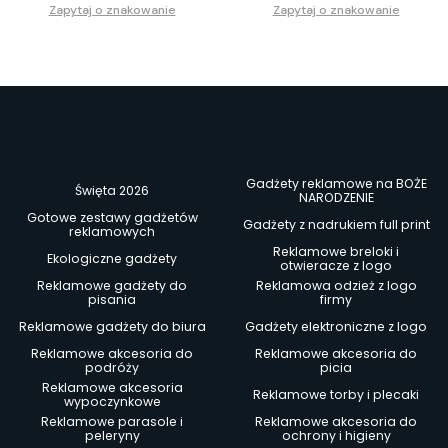
Zapytaj o znakowanie
Zapytaj o znakowanie
Gadżety reklamowe na BOŻE
Święta 2026
NARODZENIE
Gotowe zestawy gadżetów
Gadżety z nadrukiem full print
reklamowych
Reklamowe breloki i
Ekologiczne gadżety
otwieracze z logo
Reklamowe gadżety do
Reklamowa odzież z logo
pisania
firmy
Reklamowe gadżety do biura
Gadżety elektroniczne z logo
Reklamowe akcesoria do
Reklamowe akcesoria do
podróży
picia
Reklamowe akcesoria
Reklamowe torby i plecaki
wypoczynkowe
Reklamowe parasole i
Reklamowe akcesoria do
peleryny
ochrony i higieny