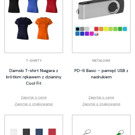
T-SHIRTY
METALOWE
Damski T-shirt Niagara z
PD-6 Basic – pamięć USB z
krótkim rękawem z dzianiny
nadrukiem
Cool Fit
Zapytaj o cenę
Zapytaj o cenę
Zapytaj o znakowanie
Zapytaj o znakowanie