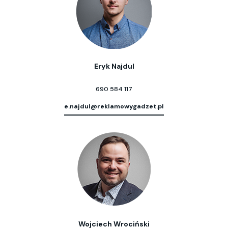
Eryk Najdul
690 584 117
e.najdul@reklamowygadzet.pl
Wojciech Wrociński