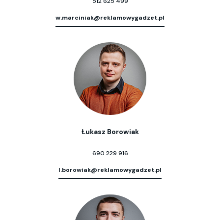
512 625 499
w.marciniak@reklamowygadzet.pl
Łukasz Borowiak
690 229 916
l.borowiak@reklamowygadzet.pl