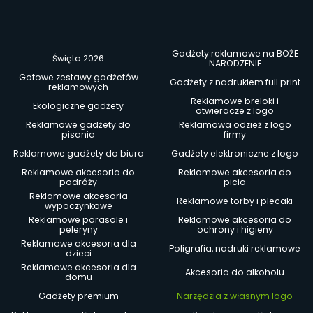
Gadżety reklamowe na BOŻE
Święta 2026
NARODZENIE
Gotowe zestawy gadżetów
Gadżety z nadrukiem full print
reklamowych
Reklamowe breloki i
Ekologiczne gadżety
otwieracze z logo
Reklamowe gadżety do
Reklamowa odzież z logo
pisania
firmy
Reklamowe gadżety do biura
Gadżety elektroniczne z logo
Reklamowe akcesoria do
Reklamowe akcesoria do
podróży
picia
Reklamowe akcesoria
Reklamowe torby i plecaki
wypoczynkowe
Reklamowe parasole i
Reklamowe akcesoria do
peleryny
ochrony i higieny
Reklamowe akcesoria dla
Poligrafia, nadruki reklamowe
dzieci
Reklamowe akcesoria dla
Akcesoria do alkoholu
domu
Gadżety premium
Narzędzia z własnym logo