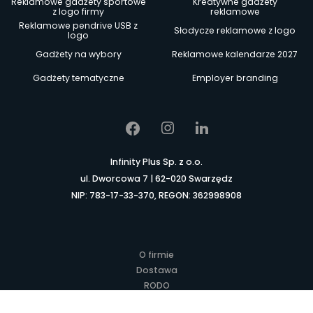
Reklamowe gadżety sportowe
Kreatywne gadżety
z logo firmy
reklamowe
Reklamowe pendrive USB z
Słodycze reklamowe z logo
logo
Gadżety na wybory
Reklamowe kalendarze 2027
Gadżety tematyczne
Employer branding
Infinity Plus Sp. z o.o.
ul. Dworcowa 7 | 62-020 Swarzędz
NIP: 783-17-33-370, REGON: 362998908
O firmie
Dostawa
RODO
Kontakt