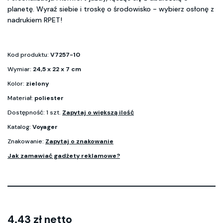
planetę. Wyraź siebie i troskę o środowisko - wybierz osłonę z
nadrukiem RPET!
Kod produktu:
V7257-10
Wymiar:
24,5 x 22 x 7 cm
Kolor:
zielony
Materiał:
poliester
Dostępność: 1 szt.
Zapytaj o większą ilość
Katalog:
Voyager
Znakowanie:
Zapytaj o znakowanie
Jak zamawiać gadżety reklamowe?
4.43 zł netto