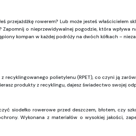
łeś przejażdżkę rowerem? Lub może jesteś właścicielem sk
 Zapomnij o nieprzewidywalnej pogodzie, która wpływa na
tąpiony kompan w każdej podróży na dwóch kółkach – nieza
z recyklingowanego polietylenu (RPET), co czyni ją zarówn
ierasz produkty z recyklingu, dajesz świadectwo swojej odp
ieczyć siodełko rowerowe przed deszczem, błotem, czy szk
chrony. Wykonana z materiałów o wysokiej jakości, zape