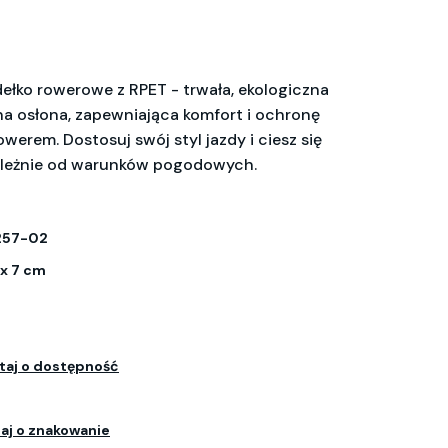
ełko rowerowe z RPET - trwała, ekologiczna
na osłona, zapewniająca komfort i ochronę
werem. Dostosuj swój styl jazdy i ciesz się
ależnie od warunków pogodowych.
257-02
 x 7 cm
taj o dostępność
aj o znakowanie