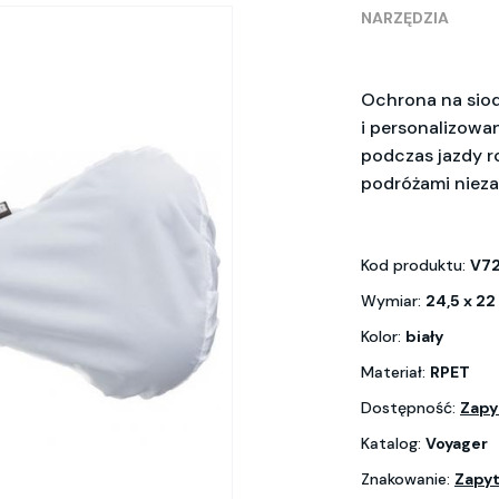
NARZĘDZIA
Ochrona na siod
i personalizowa
podczas jazdy ro
podróżami niez
Kod produktu:
V7
Wymiar:
24,5 x 22
Kolor:
biały
Materiał:
RPET
Dostępność:
Zapy
Katalog:
Voyager
Znakowanie:
Zapyt