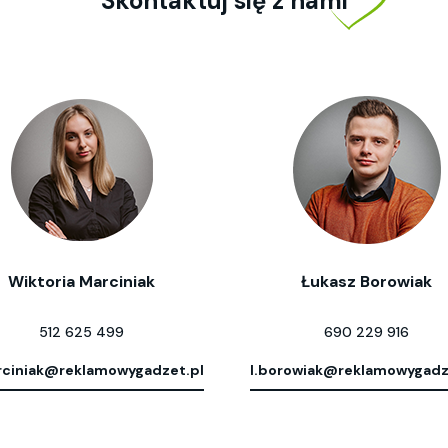
Skontaktuj się z nami
Wiktoria Marciniak
Łukasz Borowiak
512 625 499
690 229 916
ciniak@reklamowygadzet.pl
l.borowiak@reklamowygadz