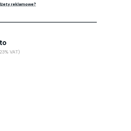
dżety reklamowe?
to
+23% VAT)