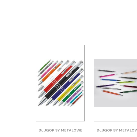
DŁUGOPISY METALOWE
DŁUGOPISY METALO