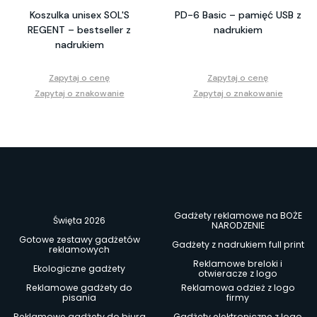
Koszulka unisex SOL'S
PD-6 Basic – pamięć USB z
REGENT – bestseller z
nadrukiem
nadrukiem
Zapytaj o cenę
Zapytaj o cenę
Zapytaj o znakowanie
Zapytaj o znakowanie
Gadżety reklamowe na BOŻE
Święta 2026
NARODZENIE
Gotowe zestawy gadżetów
Gadżety z nadrukiem full print
reklamowych
Reklamowe breloki i
Ekologiczne gadżety
otwieracze z logo
Reklamowe gadżety do
Reklamowa odzież z logo
pisania
firmy
Reklamowe gadżety do biura
Gadżety elektroniczne z logo