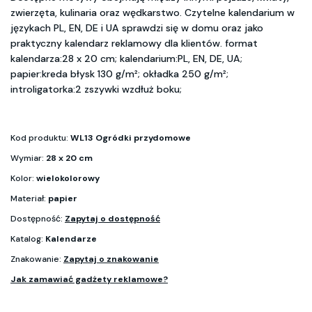
zwierzęta, kulinaria oraz wędkarstwo. Czytelne kalendarium w
językach PL, EN, DE i UA sprawdzi się w domu oraz jako
praktyczny kalendarz reklamowy dla klientów. format
kalendarza:28 x 20 cm; kalendarium:PL, EN, DE, UA;
papier:kreda błysk 130 g/m²; okładka 250 g/m²;
introligatorka:2 zszywki wzdłuż boku;
Kod produktu:
WL13 Ogródki przydomowe
Wymiar:
28 x 20 cm
Kolor:
wielokolorowy
Materiał:
papier
Dostępność:
Zapytaj o dostępność
Katalog:
Kalendarze
Znakowanie:
Zapytaj o znakowanie
Jak zamawiać gadżety reklamowe?