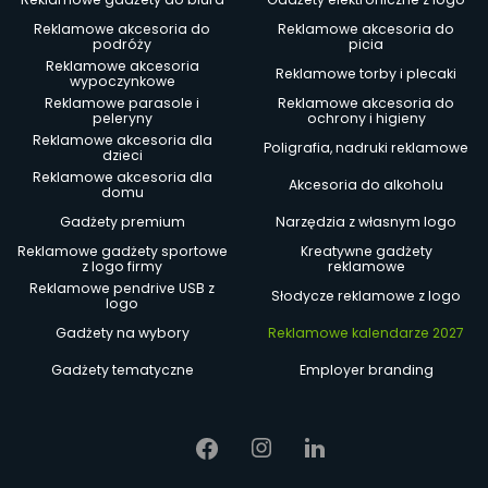
Reklamowe akcesoria do
Reklamowe akcesoria do
podróży
picia
Reklamowe akcesoria
Reklamowe torby i plecaki
wypoczynkowe
Reklamowe parasole i
Reklamowe akcesoria do
peleryny
ochrony i higieny
Reklamowe akcesoria dla
Poligrafia, nadruki reklamowe
dzieci
Reklamowe akcesoria dla
Akcesoria do alkoholu
domu
Gadżety premium
Narzędzia z własnym logo
Reklamowe gadżety sportowe
Kreatywne gadżety
z logo firmy
reklamowe
Reklamowe pendrive USB z
Słodycze reklamowe z logo
logo
Gadżety na wybory
Reklamowe kalendarze 2027
Gadżety tematyczne
Employer branding