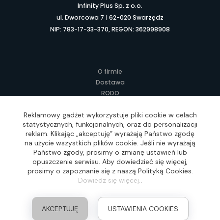
Infinity Plus Sp. z o.o.
ul. Dworcowa 7 | 62-020 Swarzędz
NIP: 783-17-33-370, REGON: 362998908
O firmie
Dostawa
RODO
Kontakt
Regulamin
Reklamowy gadżet wykorzystuje pliki cookie w celach
statystycznych, funkcjonalnych, oraz do personalizacji
Lokalne Gadżety Reklamowe
reklam. Klikając „akceptuję” wyrażają Państwo zgodę
Jak zamawiać?
na użycie wszystkich plików cookie. Jeśli nie wyrażają
Słownik pojęć
Państwo zgody, prosimy o zmianę ustawień lub
FAQ
opuszczenie serwisu. Aby dowiedzieć się więcej,
prosimy o zapoznanie się z naszą Polityką Cookies.
Dowiedz się więcej.
.
Realizacja: Idea4Me.pl, Wszelkie prawa zastrzeżone
AKCEPTUJĘ
USTAWIENIA COOKIES