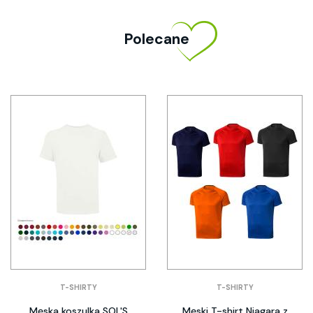
Polecane
T-SHIRTY
T-SHIRTY
Męska koszulka SOL'S
Męski T-shirt Niagara z