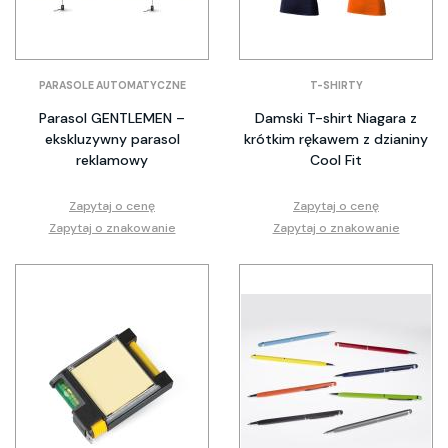
PARASOLE AUTOMATYCZNE
T-SHIRTY
Parasol GENTLEMEN –
Damski T-shirt Niagara z
ekskluzywny parasol
krótkim rękawem z dzianiny
reklamowy
Cool Fit
Zapytaj o cenę
Zapytaj o cenę
Zapytaj o znakowanie
Zapytaj o znakowanie