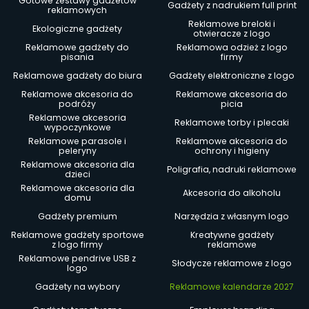
Gotowe zestawy gadżetów
Gadżety z nadrukiem full print
reklamowych
Reklamowe breloki i
Ekologiczne gadżety
otwieracze z logo
Reklamowe gadżety do
Reklamowa odzież z logo
pisania
firmy
Reklamowe gadżety do biura
Gadżety elektroniczne z logo
Reklamowe akcesoria do
Reklamowe akcesoria do
podróży
picia
Reklamowe akcesoria
Reklamowe torby i plecaki
wypoczynkowe
Reklamowe parasole i
Reklamowe akcesoria do
peleryny
ochrony i higieny
Reklamowe akcesoria dla
Poligrafia, nadruki reklamowe
dzieci
Reklamowe akcesoria dla
Akcesoria do alkoholu
domu
Gadżety premium
Narzędzia z własnym logo
Reklamowe gadżety sportowe
Kreatywne gadżety
z logo firmy
reklamowe
Reklamowe pendrive USB z
Słodycze reklamowe z logo
logo
Gadżety na wybory
Reklamowe kalendarze 2027