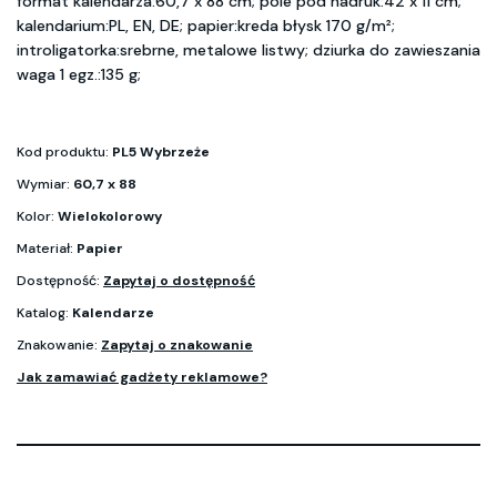
format kalendarza:60,7 x 88 cm; pole pod nadruk:42 x 11 cm;
kalendarium:PL, EN, DE; papier:kreda błysk 170 g/m²;
introligatorka:srebrne, metalowe listwy; dziurka do zawieszania
waga 1 egz.:135 g;
Kod produktu:
PL5 Wybrzeże
Wymiar:
60,7 x 88
Kolor:
Wielokolorowy
Materiał:
Papier
Dostępność:
Zapytaj o dostępność
Katalog:
Kalendarze
Znakowanie:
Zapytaj o znakowanie
Jak zamawiać gadżety reklamowe?