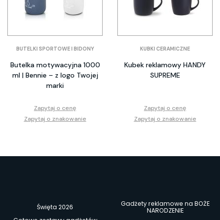
BUTELKI SPORTOWE I BIDONY
KUBKI CERAMICZNE
Butelka motywacyjna 1000
Kubek reklamowy HANDY
ml | Bennie – z logo Twojej
SUPREME
marki
Zapytaj o cenę
Zapytaj o cenę
Zapytaj o znakowanie
Zapytaj o znakowanie
Gadżety reklamowe na BOŻE
Święta 2026
NARODZENIE