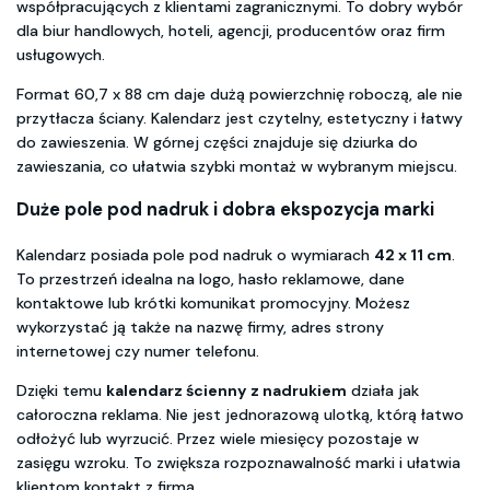
współpracujących z klientami zagranicznymi. To dobry wybór
dla biur handlowych, hoteli, agencji, producentów oraz firm
usługowych.
Format 60,7 x 88 cm daje dużą powierzchnię roboczą, ale nie
przytłacza ściany. Kalendarz jest czytelny, estetyczny i łatwy
do zawieszenia. W górnej części znajduje się dziurka do
zawieszania, co ułatwia szybki montaż w wybranym miejscu.
Duże pole pod nadruk i dobra ekspozycja marki
Kalendarz posiada pole pod nadruk o wymiarach
42 x 11 cm
.
To przestrzeń idealna na logo, hasło reklamowe, dane
kontaktowe lub krótki komunikat promocyjny. Możesz
wykorzystać ją także na nazwę firmy, adres strony
internetowej czy numer telefonu.
Dzięki temu
kalendarz ścienny z nadrukiem
działa jak
całoroczna reklama. Nie jest jednorazową ulotką, którą łatwo
odłożyć lub wyrzucić. Przez wiele miesięcy pozostaje w
zasięgu wzroku. To zwiększa rozpoznawalność marki i ułatwia
klientom kontakt z firmą.