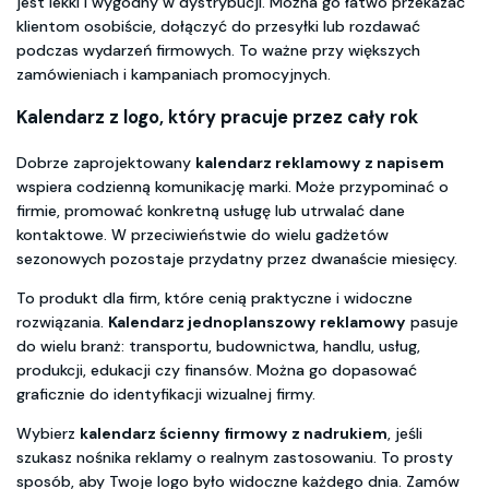
jest lekki i wygodny w dystrybucji. Można go łatwo przekazać
klientom osobiście, dołączyć do przesyłki lub rozdawać
podczas wydarzeń firmowych. To ważne przy większych
zamówieniach i kampaniach promocyjnych.
Kalendarz z logo, który pracuje przez cały rok
Dobrze zaprojektowany
kalendarz reklamowy z napisem
wspiera codzienną komunikację marki. Może przypominać o
firmie, promować konkretną usługę lub utrwalać dane
kontaktowe. W przeciwieństwie do wielu gadżetów
sezonowych pozostaje przydatny przez dwanaście miesięcy.
To produkt dla firm, które cenią praktyczne i widoczne
rozwiązania.
Kalendarz jednoplanszowy reklamowy
pasuje
do wielu branż: transportu, budownictwa, handlu, usług,
produkcji, edukacji czy finansów. Można go dopasować
graficznie do identyfikacji wizualnej firmy.
Wybierz
kalendarz ścienny firmowy z nadrukiem
, jeśli
szukasz nośnika reklamy o realnym zastosowaniu. To prosty
sposób, aby Twoje logo było widoczne każdego dnia. Zamów