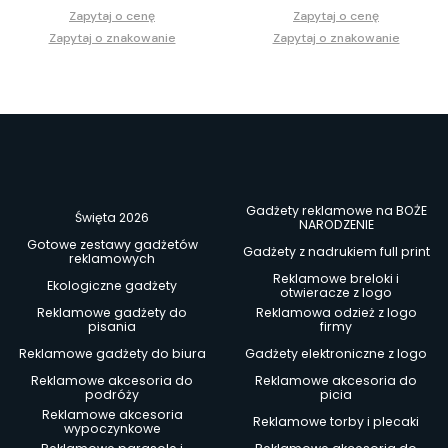
Zapytaj o cenę
Zapytaj o cenę
Zapytaj o znakowanie
Zapytaj o znakowanie
Gadżety reklamowe na BOŻE
Święta 2026
NARODZENIE
Gotowe zestawy gadżetów
Gadżety z nadrukiem full print
reklamowych
Reklamowe breloki i
Ekologiczne gadżety
otwieracze z logo
Reklamowe gadżety do
Reklamowa odzież z logo
pisania
firmy
Reklamowe gadżety do biura
Gadżety elektroniczne z logo
Reklamowe akcesoria do
Reklamowe akcesoria do
podróży
picia
Reklamowe akcesoria
Reklamowe torby i plecaki
wypoczynkowe