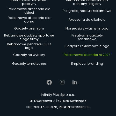
Reklamowe parasole i
Reklamowe akcesoria do
peleryny
ochrony i higieny
Reklamowe akcesoria dla
Poligrafia, nadruki reklamowe
dzieci
Reklamowe akcesoria dla
Akcesoria do alkoholu
domu
Gadżety premium
Narzędzia z własnym logo
Reklamowe gadżety sportowe
Kreatywne gadżety
z logo firmy
reklamowe
Reklamowe pendrive USB z
Słodycze reklamowe z logo
logo
Gadżety na wybory
Reklamowe kalendarze 2027
Gadżety tematyczne
Employer branding
Infinity Plus Sp. z o.o.
ul. Dworcowa 7 | 62-020 Swarzędz
NIP: 783-17-33-370, REGON: 362998908