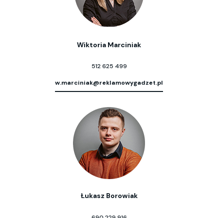
Wiktoria Marciniak
512 625 499
w.marciniak@reklamowygadzet.pl
Łukasz Borowiak
690 229 916