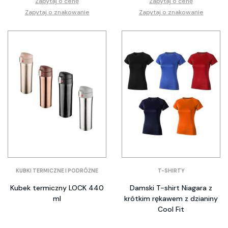
Zapytaj o cenę
Zapytaj o cenę
Zapytaj o znakowanie
Zapytaj o znakowanie
KUBKI TERMICZNE I PODRÓŻNE
T-SHIRTY
Kubek termiczny LOCK 440
Damski T-shirt Niagara z
ml
krótkim rękawem z dzianiny
Cool Fit