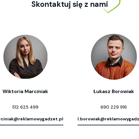
Skontaktuj się z nami
Wiktoria Marciniak
Łukasz Borowiak
512 625 499
690 229 916
ciniak@reklamowygadzet.pl
l.borowiak@reklamowygadz