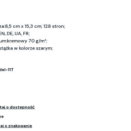
a:8,5 cm x 15,3 cm; 128 stron;
N, DE, UA, FR;
ium:kremowy 70 g/m²;
stążka w kolorze szarym;
el-11T
taj o dostępność
ze
aj o znakowanie