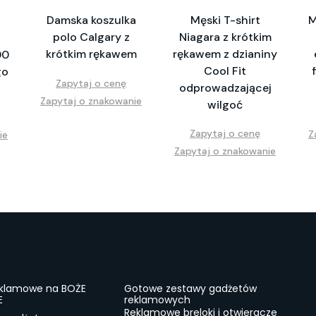
Damska koszulka
Męski T-shirt
M
polo Calgary z
Niagara z krótkim
krótkim rękawem
rękawem z dzianiny
00
Cool Fit
go
Zapytaj o cenę
odprowadzającej
Zapytaj o znakowanie
wilgoć
Zapytaj o cenę
Z
ie
Zapytaj o znakowanie
eklamowe na BOŻE
Gotowe zestawy gadżetów
E
reklamowych
Reklamowe breloki i otwieracze