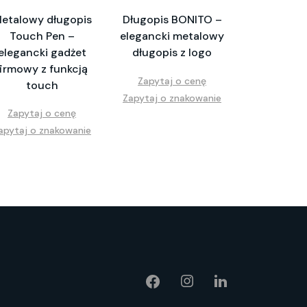
etalowy długopis
Długopis BONITO –
Touch Pen –
elegancki metalowy
elegancki gadżet
długopis z logo
firmowy z funkcją
Zapytaj o cenę
touch
Zapytaj o znakowanie
Zapytaj o cenę
apytaj o znakowanie