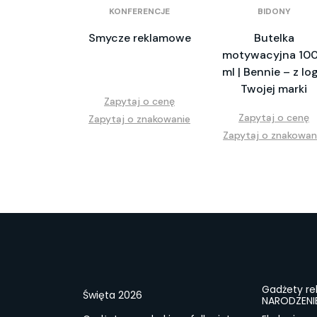
KONFERENCJE
BIDONY
Smycze reklamowe
Butelka
motywacyjna 10
ml | Bennie – z lo
Twojej marki
Zapytaj o cenę
Zapytaj o cenę
Zapytaj o znakowanie
Zapytaj o znakowan
Gadżety r
Święta 2026
NARODZENI