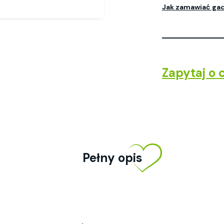
Jak zamawiać ga
Zapytaj o 
Pełny opis