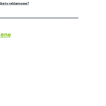
dżety reklamowe?
cenę