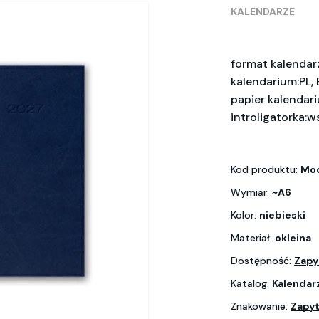
KALENDARZE
format kalendarz
kalendarium:PL, E
papier kalendar
introligatorka:w
Kod produktu:
Mod
Wymiar:
~A6
Kolor:
niebieski
Materiał:
okleina
Dostępność:
Zapy
Katalog:
Kalendar
Znakowanie:
Zapyt