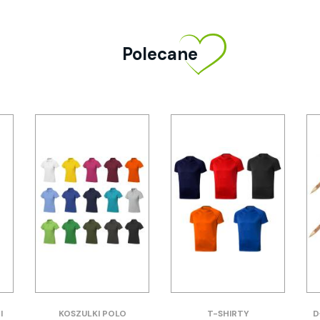
Polecane
I
KOSZULKI POLO
T-SHIRTY
D